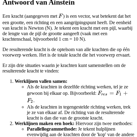
Antwoord van Ainstein
F
Een kracht (aangegeven met
F
) is een vector, wat betekent dat het
een grootte, een richting en een aangrijpingspunt heeft. De eenheid
van kracht is Newton (N). Je tekent een kracht met een pijl, waarbij
de lengte van de pijl de grootte aangeeft (vaak met een
krachtenschaal, bijvoorbeeld 1 cm = 10 N).
De resulterende kracht is de optelsom van alle krachten die op één
voorwerp werken. Het is de totale kracht die het voorwerp ervaart.
Er zijn drie situaties waarin je krachten kunt samenstellen om de
resulterende kracht te vinden:
Werklijnen vallen samen:
Als de krachten in dezelfde richting werken, tel je ze
F_{res}
=
+
gewoon bij elkaar op. Bijvoorbeeld:
F
F
1
res
= F_1
F
.
2
+ F_2
Als de krachten in tegengestelde richting werken, trek
je ze van elkaar af. De richting van de resulterende
kracht is dan die van de grootste kracht.
Werklijnen maken een hoek:
Hiervoor zijn twee methodes:
Parallellogrammethode:
Je tekent hulplijnen
evenwijdig aan de krachten door de 'kop' van de andere