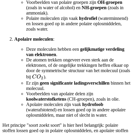
Voorbeelden van polaire groepen zijn
OH-groepen
(zoals in water of alcohol) en
NH-groepen
(zoals in
ammoniak).
Polaire moleculen zijn vaak
hydrofiel
(waterminnend)
en lossen goed op in andere polaire oplosmiddelen,
zoals water.
Apolaire moleculen
:
Deze moleculen hebben een
gelijkmatige verdeling
van elektronen
.
De atomen trekken ongeveer even sterk aan de
elektronen, of de ongelijke trekkingen heffen elkaar op
door de symmetrische structuur van het molecuul (zoals
CO_2
bij
C
O
).
2
Er zijn
geen significante ladingsverschillen
binnen het
molecuul.
Voorbeelden van apolaire delen zijn
koolwaterstofketens
(CH-groepen), zoals in olie.
Apolaire moleculen zijn vaak
hydrofoob
(waterafstotend) en lossen goed op in andere apolaire
oplosmiddelen, maar niet of slecht in water.
Het principe "soort zoekt soort" is hier heel belangrijk: polaire
stoffen lossen goed op in polaire oplosmiddelen, en apolaire stoffen