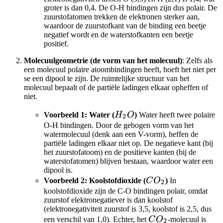
groter is dan 0,4. De O-H bindingen zijn dus polair. De
zuurstofatomen trekken de elektronen sterker aan,
waardoor de zuurstofkant van de binding een beetje
negatief wordt en de waterstofkanten een beetje
positief.
Molecuulgeometrie (de vorm van het molecuul)
: Zelfs als
een molecuul polaire atoombindingen heeft, hoeft het niet per
se een dipool te zijn. De ruimtelijke structuur van het
molecuul bepaalt of de partiële ladingen elkaar opheffen of
niet.
H_2O
Voorbeeld 1: Water (
H
O
)
Water heeft twee polaire
2
O-H bindingen. Door de gebogen vorm van het
watermolecuul (denk aan een V-vorm), heffen de
partiële ladingen elkaar niet op. De negatieve kant (bij
het zuurstofatoom) en de positieve kanten (bij de
waterstofatomen) blijven bestaan, waardoor water een
dipool is.
CO_2
Voorbeeld 2: Koolstofdioxide (
C
O
)
In
2
koolstofdioxide zijn de C-O bindingen polair, omdat
zuurstof elektronegatiever is dan koolstof
(elektronegativiteit zuurstof is 3,5, koolstof is 2,5, dus
CO_2
een verschil van 1,0). Echter, het
C
O
-molecuul is
2