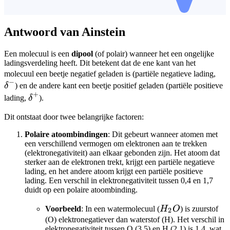
Antwoord van Ainstein
Een molecuul is een
dipool
(of polair) wanneer het een ongelijke
ladingsverdeling heeft. Dit betekent dat de ene kant van het
\de
molecuul een beetje negatief geladen is (partiële negatieve lading,
−
δ
) en de andere kant een beetje positief geladen (partiële positieve
+
\delta^+
lading,
δ
).
Dit ontstaat door twee belangrijke factoren:
Polaire atoombindingen
: Dit gebeurt wanneer atomen met
een verschillend vermogen om elektronen aan te trekken
(elektronegativiteit) aan elkaar gebonden zijn. Het atoom dat
sterker aan de elektronen trekt, krijgt een partiële negatieve
lading, en het andere atoom krijgt een partiële positieve
lading. Een verschil in elektronegativiteit tussen 0,4 en 1,7
duidt op een polaire atoombinding.
H_2O
Voorbeeld
: In een watermolecuul (
H
O
) is zuurstof
2
(O) elektronegatiever dan waterstof (H). Het verschil in
elektronegativiteit tussen O (3,5) en H (2,1) is 1,4, wat