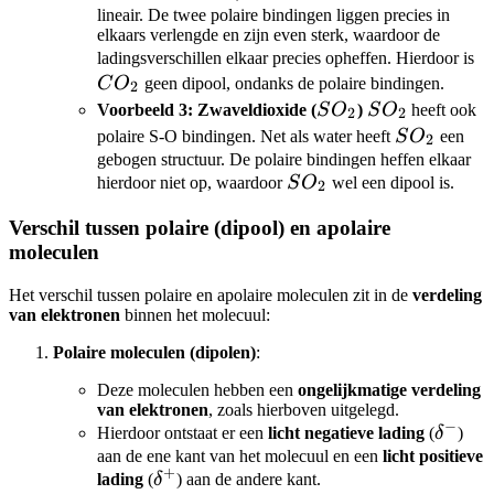
lineair. De twee polaire bindingen liggen precies in
elkaars verlengde en zijn even sterk, waardoor de
C
ladingsverschillen elkaar precies opheffen. Hierdoor is
C
O
geen dipool, ondanks de polaire bindingen.
2
SO_2
SO_2
Voorbeeld 3: Zwaveldioxide (
S
O
)
S
O
heeft ook
2
2
SO_2
polaire S-O bindingen. Net als water heeft
S
O
een
2
gebogen structuur. De polaire bindingen heffen elkaar
SO_2
hierdoor niet op, waardoor
S
O
wel een dipool is.
2
Verschil tussen polaire (dipool) en apolaire
moleculen
Het verschil tussen polaire en apolaire moleculen zit in de
verdeling
van elektronen
binnen het molecuul:
Polaire moleculen (dipolen)
:
Deze moleculen hebben een
ongelijkmatige verdeling
van elektronen
, zoals hierboven uitgelegd.
−
\delta
Hierdoor ontstaat er een
licht negatieve lading
(
δ
)
aan de ene kant van het molecuul en een
licht positieve
+
\delta^+
lading
(
δ
) aan de andere kant.