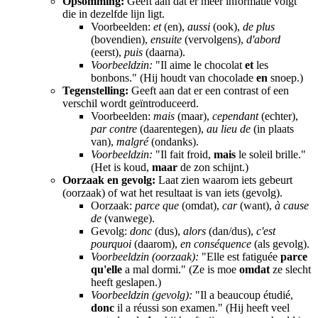
Opsomming:
Geeft aan dat er meer informatie volgt
die in dezelfde lijn ligt.
Voorbeelden:
et
(en),
aussi
(ook),
de plus
(bovendien),
ensuite
(vervolgens),
d'abord
(eerst),
puis
(daarna).
Voorbeeldzin:
"Il aime le chocolat
et
les
bonbons." (Hij houdt van chocolade
en
snoep.)
Tegenstelling:
Geeft aan dat er een contrast of een
verschil wordt geïntroduceerd.
Voorbeelden:
mais
(maar),
cependant
(echter),
par contre
(daarentegen),
au lieu de
(in plaats
van),
malgré
(ondanks).
Voorbeeldzin:
"Il fait froid,
mais
le soleil brille."
(Het is koud,
maar
de zon schijnt.)
Oorzaak en gevolg:
Laat zien waarom iets gebeurt
(oorzaak) of wat het resultaat is van iets (gevolg).
Oorzaak:
parce que
(omdat),
car
(want),
à cause
de
(vanwege).
Gevolg:
donc
(dus),
alors
(dan/dus),
c'est
pourquoi
(daarom),
en conséquence
(als gevolg).
Voorbeeldzin (oorzaak):
"Elle est fatiguée
parce
qu'elle
a mal dormi." (Ze is moe
omdat
ze slecht
heeft geslapen.)
Voorbeeldzin (gevolg):
"Il a beaucoup étudié,
donc
il a réussi son examen." (Hij heeft veel