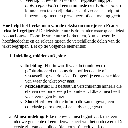
Veel signaalwoorden voor een
tegenstelling
(zoals
mais
,
cependant
) of een
conclusie
(zoals
donc
,
ainsi
)
kunnen een teken zijn dat de schrijver een standpunt
inneemt, argumenten presenteert of een mening geeft.
Hoe helpt het herkennen van de tekststructuur je een Franse
tekst te begrijpen?
De tekststructuur is de manier waarop een tekst
is opgebouwd. Door de structuur te herkennen, kun je beter de
hoofdgedachte en de relaties tussen de verschillende delen van de
tekst begrijpen. Let op de volgende elementen:
Inleiding, middenstuk, slot:
Inleiding:
Hierin wordt vaak het onderwerp
geïntroduceerd en soms de hoofdgedachte of
vraagstelling van de tekst. Dit geeft je een eerste idee
van waar de tekst over gaat.
Middenstuk:
Dit bestaat uit verschillende alinea's die
elk een deelonderwerp behandelen. Elke alinea heeft
vaak een eigen kernzin.
Slot:
Hierin wordt de informatie samengevat, een
conclusie getrokken, of een advies gegeven.
Alinea-indeling:
Elke nieuwe alinea begint vaak met een
nieuwe gedachte of een nieuw aspect van het onderwerp. De
eerste zin van een alinea (de kernzin) geeft vaak de