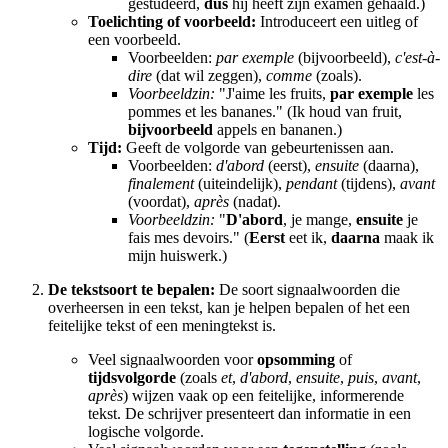
gestudeerd,
dus
hij heeft zijn examen gehaald.)
Toelichting of voorbeeld:
Introduceert een uitleg of
een voorbeeld.
Voorbeelden:
par exemple
(bijvoorbeeld),
c'est-à-
dire
(dat wil zeggen),
comme
(zoals).
Voorbeeldzin:
"J'aime les fruits,
par exemple
les
pommes et les bananes." (Ik houd van fruit,
bijvoorbeeld
appels en bananen.)
Tijd:
Geeft de volgorde van gebeurtenissen aan.
Voorbeelden:
d'abord
(eerst),
ensuite
(daarna),
finalement
(uiteindelijk),
pendant
(tijdens),
avant
(voordat),
après
(nadat).
Voorbeeldzin:
"
D'abord
, je mange,
ensuite
je
fais mes devoirs." (
Eerst
eet ik,
daarna
maak ik
mijn huiswerk.)
De tekstsoort te bepalen:
De soort signaalwoorden die
overheersen in een tekst, kan je helpen bepalen of het een
feitelijke tekst of een meningtekst is.
Veel signaalwoorden voor
opsomming
of
tijdsvolgorde
(zoals
et
,
d'abord
,
ensuite
,
puis
,
avant
,
après
) wijzen vaak op een feitelijke, informerende
tekst. De schrijver presenteert dan informatie in een
logische volgorde.