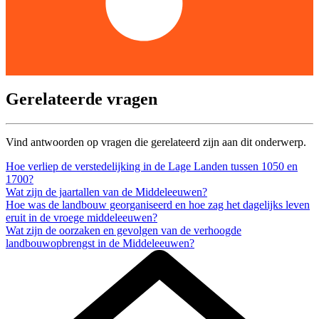
Gerelateerde vragen
Vind antwoorden op vragen die gerelateerd zijn aan dit onderwerp.
Hoe verliep de verstedelijking in de Lage Landen tussen 1050 en
1700?
Wat zijn de jaartallen van de Middeleeuwen?
Hoe was de landbouw georganiseerd en hoe zag het dagelijks leven
eruit in de vroege middeleeuwen?
Wat zijn de oorzaken en gevolgen van de verhoogde
landbouwopbrengst in de Middeleeuwen?