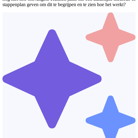
stappenplan geven om dit te begrijpen en te zien hoe het werkt?