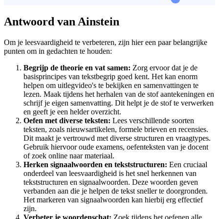
Antwoord van Ainstein
Om je leesvaardigheid te verbeteren, zijn hier een paar belangrijke
punten om in gedachten te houden:
Begrijp de theorie en vat samen:
Zorg ervoor dat je de
basisprincipes van tekstbegrip goed kent. Het kan enorm
helpen om uitlegvideo's te bekijken en samenvattingen te
lezen. Maak tijdens het herhalen van de stof aantekeningen en
schrijf je eigen samenvatting. Dit helpt je de stof te verwerken
en geeft je een helder overzicht.
Oefen met diverse teksten:
Lees verschillende soorten
teksten, zoals nieuwsartikelen, formele brieven en recensies.
Dit maakt je vertrouwd met diverse structuren en vraagtypes.
Gebruik hiervoor oude examens, oefenteksten van je docent
of zoek online naar materiaal.
Herken signaalwoorden en tekststructuren:
Een cruciaal
onderdeel van leesvaardigheid is het snel herkennen van
tekststructuren en signaalwoorden. Deze woorden geven
verbanden aan die je helpen de tekst sneller te doorgronden.
Het markeren van signaalwoorden kan hierbij erg effectief
zijn.
Verbeter je woordenschat:
Zoek tijdens het oefenen alle