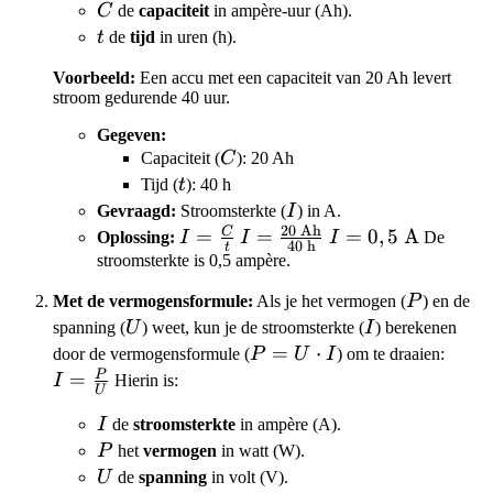
C
C
de
capaciteit
in ampère-uur (Ah).
t
t
de
tijd
in uren (h).
Voorbeeld:
Een accu met een capaciteit van 20 Ah levert
stroom gedurende 40 uur.
Gegeven:
C
Capaciteit (
C
): 20 Ah
t
Tijd (
t
): 40 h
I
Gevraagd:
Stroomsterkte (
I
) in A.
20
Ah
C
I =
I =
I =
=
=
=
0
,
5
A
Oplossing:
I
I
I
De
40
h
t
\frac{C}
\frac{20
0,5
stroomsterkte is 0,5 ampère.
{t}
\text{
\text{
P
Met de vermogensformule:
Als je het vermogen (
P
) en de
Ah}}
A}
U
I
spanning (
U
) weet, kun je de stroomsterkte (
I
) berekenen
{40
P =
=
⋅
I =
door de vermogensformule (
P
U
I
) om te draaien:
\text{
U
\fra
P
=
I
Hierin is:
h}}
U
\cdot
{U}
I
I
de
stroomsterkte
in ampère (A).
I
P
P
het
vermogen
in watt (W).
U
U
de
spanning
in volt (V).