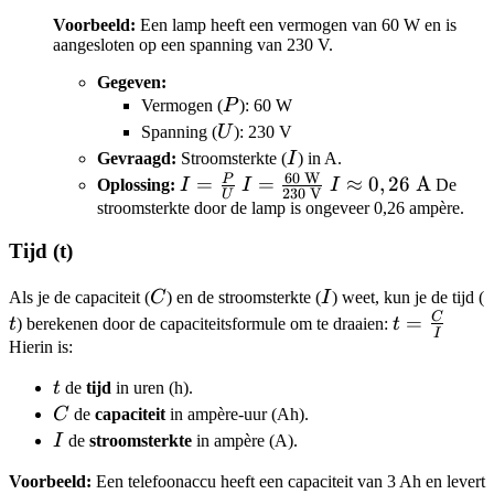
Voorbeeld:
Een lamp heeft een vermogen van 60 W en is
aangesloten op een spanning van 230 V.
Gegeven:
P
Vermogen (
P
): 60 W
U
Spanning (
U
): 230 V
I
Gevraagd:
Stroomsterkte (
I
) in A.
60
W
P
I =
=
I =
=
I
≈
0
,
26
A
Oplossing:
I
I
I
De
230
V
U
\frac{P}
\frac{60
\approx
stroomsterkte door de lamp is ongeveer 0,26 ampère.
{U}
\text{
0,26
Tijd (t)
W}}
\text{
{230
A}
C
I
t
Als je de capaciteit (
C
) en de stroomsterkte (
I
) weet, kun je de tijd (
\text{
C
t =
=
t
) berekenen door de capaciteitsformule om te draaien:
t
V}}
I
\frac{C}
Hierin is:
{I}
t
t
de
tijd
in uren (h).
C
C
de
capaciteit
in ampère-uur (Ah).
I
I
de
stroomsterkte
in ampère (A).
Voorbeeld:
Een telefoonaccu heeft een capaciteit van 3 Ah en levert