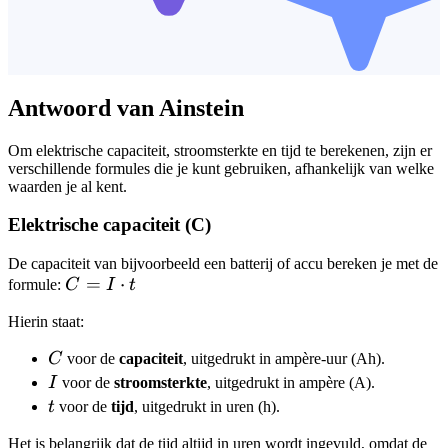
Antwoord van Ainstein
Om elektrische capaciteit, stroomsterkte en tijd te berekenen, zijn er
verschillende formules die je kunt gebruiken, afhankelijk van welke
waarden je al kent.
Elektrische capaciteit (C)
De capaciteit van bijvoorbeeld een batterij of accu bereken je met de
C = I
=
⋅
formule:
C
I
t
\cdot
Hierin staat:
t
C
C
voor de
capaciteit
, uitgedrukt in ampère-uur (Ah).
I
I
voor de
stroomsterkte
, uitgedrukt in ampère (A).
t
t
voor de
tijd
, uitgedrukt in uren (h).
Het is belangrijk dat de tijd altijd in uren wordt ingevuld, omdat de