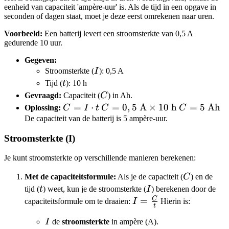
eenheid van capaciteit 'ampère-uur' is. Als de tijd in een opgave in
seconden of dagen staat, moet je deze eerst omrekenen naar uren.
Voorbeeld:
Een batterij levert een stroomsterkte van 0,5 A
gedurende 10 uur.
Gegeven:
I
Stroomsterkte (
I
): 0,5 A
t
Tijd (
t
): 10 h
C
Gevraagd:
Capaciteit (
C
) in Ah.
C = I
=
⋅
C =
=
0
,
5
A
×
10
h
C = 5
=
5
Ah
Oplossing:
C
I
t
C
C
\cdot
0,5
\text{
De capaciteit van de batterij is 5 ampère-uur.
t
\text{
Ah}
Stroomsterkte (I)
A}
\times
Je kunt stroomsterkte op verschillende manieren berekenen:
10
C
\text{
Met de capaciteitsformule:
Als je de capaciteit (
C
) en de
t
I
h}
tijd (
t
) weet, kun je de stroomsterkte (
I
) berekenen door de
C
I =
=
capaciteitsformule om te draaien:
I
Hierin is:
t
\frac{C}
I
I
de
stroomsterkte
in ampère (A).
{t}