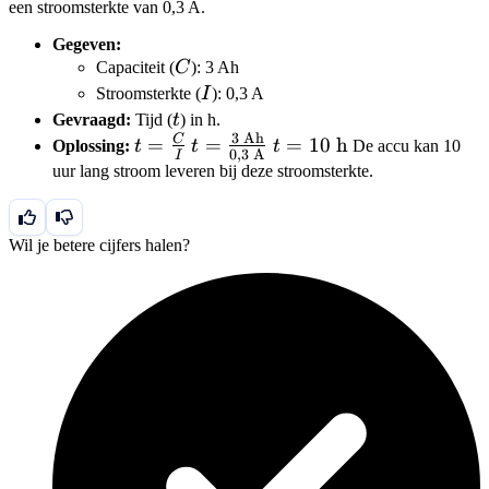
een stroomsterkte van 0,3 A.
Gegeven:
C
Capaciteit (
C
): 3 Ah
I
Stroomsterkte (
I
): 0,3 A
t
Gevraagd:
Tijd (
t
) in h.
3
Ah
C
t =
t =
t = 10
=
=
=
10
h
Oplossing:
t
t
t
De accu kan 10
0
,
3
A
I
\frac{C}
\frac{3
\text{
uur lang stroom leveren bij deze stroomsterkte.
{I}
\text{
h}
Ah}}
{0,3
Wil je betere cijfers halen?
\text{
A}}