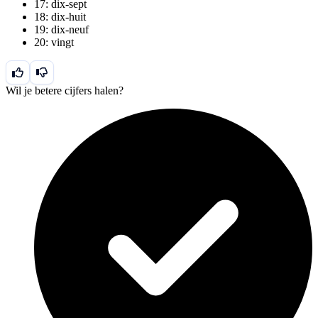
17: dix-sept
18: dix-huit
19: dix-neuf
20: vingt
Wil je betere cijfers halen?