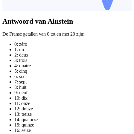
Antwoord van Ainstein
De Franse getallen van 0 tot en met 20 zijn:
0: zéro
1: un
2: deux
3: trois
4: quatre
5: cinq
6: six
7: sept
8: huit
9: neuf
10: dix
11: onze
12: douze
13: treize
14: quatorze
15: quinze
16: seize