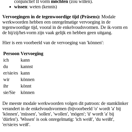
conjunctief II vorm
möchten
(zou willen).
wissen
: weten (kennis)
Vervoegingen in de tegenwoordige tijd (Präsens):
Modale
werkwoorden hebben een onregelmatige vervoeging in de
tegenwoordige tijd, vooral in de enkelvoudsvormen. De ik-vorm en
de hij/zij/het-vorm zijn vaak gelijk en hebben geen uitgang.
Hier is een voorbeeld van de vervoeging van 'können':
Persoon
Vervoeging
ich
kann
du
kannst
er/sie/es
kann
wir
können
ihr
könnt
sie/Sie
können
De meeste modale werkwoorden volgen dit patroon: de stamklinker
verandert in de enkelvoudsvormen (bijvoorbeeld 'o' wordt 'a' bij
'können', 'müssen', 'sollen', 'wollen', 'mögen'; 'ü' wordt 'a' bij
'dürfen'). 'Wissen' is ook onregelmatig: 'ich weiß', 'du weißt',
'er/sie/es weiß'.