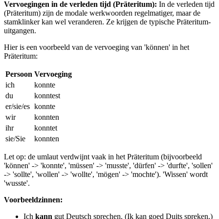
Vervoegingen in de verleden tijd (Präteritum):
In de verleden tijd
(Präteritum) zijn de modale werkwoorden regelmatiger, maar de
stamklinker kan wel veranderen. Ze krijgen de typische Präteritum-
uitgangen.
Hier is een voorbeeld van de vervoeging van 'können' in het
Präteritum:
Persoon
Vervoeging
ich
konnte
du
konntest
er/sie/es
konnte
wir
konnten
ihr
konntet
sie/Sie
konnten
Let op: de umlaut verdwijnt vaak in het Präteritum (bijvoorbeeld
'können' -> 'konnte', 'müssen' -> 'musste', 'dürfen' -> 'durfte', 'sollen'
-> 'sollte', 'wollen' -> 'wollte', 'mögen' -> 'mochte'). 'Wissen' wordt
'wusste'.
Voorbeeldzinnen:
Ich
kann
gut Deutsch sprechen. (Ik kan goed Duits spreken.)