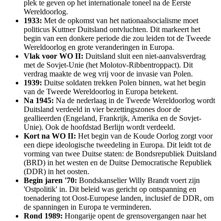
plek te geven op het internationale toneel na de Eerste
Wereldoorlog.
1933:
Met de opkomst van het nationaalsocialisme moet
politicus Kuttner Duitsland ontvluchten. Dit markeert het
begin van een donkere periode die zou leiden tot de Tweede
Wereldoorlog en grote veranderingen in Europa.
Vlak voor WO II:
Duitsland sluit een niet-aanvalsverdrag
met de Sovjet-Unie (het Molotov-Ribbentroppact). Dit
verdrag maakte de weg vrij voor de invasie van Polen.
1939:
Duitse soldaten trekken Polen binnen, wat het begin
van de Tweede Wereldoorlog in Europa betekent.
Na 1945:
Na de nederlaag in de Tweede Wereldoorlog wordt
Duitsland verdeeld in vier bezettingszones door de
geallieerden (Engeland, Frankrijk, Amerika en de Sovjet-
Unie). Ook de hoofdstad Berlijn wordt verdeeld.
Kort na WO II:
Het begin van de Koude Oorlog zorgt voor
een diepe ideologische tweedeling in Europa. Dit leidt tot de
vorming van twee Duitse staten: de Bondsrepubliek Duitsland
(BRD) in het westen en de Duitse Democratische Republiek
(DDR) in het oosten.
Begin jaren '70:
Bondskanselier Willy Brandt voert zijn
'Ostpolitik' in. Dit beleid was gericht op ontspanning en
toenadering tot Oost-Europese landen, inclusief de DDR, om
de spanningen in Europa te verminderen.
Rond 1989:
Hongarije opent de grensovergangen naar het