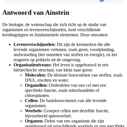
Antwoord van Ainstein
De biologie, de wetenschap die zich richt op de studie van
organismen en levensverschijnselen, kent verschillende
kernbegrippen en fundamentele elementen. Deze omvatten:
Levensverschijnselen:
Dit zijn de kenmerken die alle
levende organismen vertonen, zoals groei, voortplanting,
stofwisseling (het omzetten van stoffen en energie), en het
reageren op prikkels uit de omgeving.
Organisatieniveaus:
Het leven is opgebouwd in een
hiërarchische structuur, van klein naar groot:
Moleculen:
De kleinste bouwstenen van stoffen, zoals
DNA, eiwitten en water.
Organellen:
Onderdelen van een cel met een
specifieke functie, zoals mitochondriën of
chloroplasten.
Cellen:
De basisbouwstenen van alle levende
organismen.
Weefsels:
Groepen cellen met dezelfde functie,
bijvoorbeeld spierweefsel.
Organen:
Delen van een organisme die zijn
opgebouwd uit verschillende weefsels en een specifieke