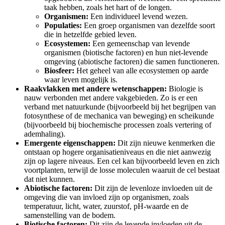
taak hebben, zoals het hart of de longen.
Organismen:
Een individueel levend wezen.
Populaties:
Een groep organismen van dezelfde soort
die in hetzelfde gebied leven.
Ecosystemen:
Een gemeenschap van levende
organismen (biotische factoren) en hun niet-levende
omgeving (abiotische factoren) die samen functioneren.
Biosfeer:
Het geheel van alle ecosystemen op aarde
waar leven mogelijk is.
Raakvlakken met andere wetenschappen:
Biologie is
nauw verbonden met andere vakgebieden. Zo is er een
verband met natuurkunde (bijvoorbeeld bij het begrijpen van
fotosynthese of de mechanica van beweging) en scheikunde
(bijvoorbeeld bij biochemische processen zoals vertering of
ademhaling).
Emergente eigenschappen:
Dit zijn nieuwe kenmerken die
ontstaan op hogere organisatieniveaus en die niet aanwezig
zijn op lagere niveaus. Een cel kan bijvoorbeeld leven en zich
voortplanten, terwijl de losse moleculen waaruit de cel bestaat
dat niet kunnen.
Abiotische factoren:
Dit zijn de levenloze invloeden uit de
omgeving die van invloed zijn op organismen, zoals
temperatuur, licht, water, zuurstof, pH-waarde en de
samenstelling van de bodem.
Biotische factoren:
Dit zijn de levende invloeden uit de