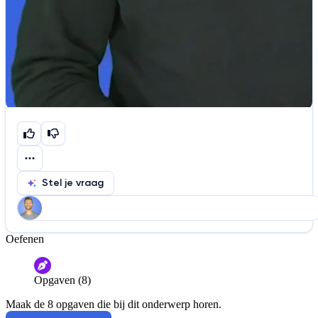
Stel je vraag
Oefenen
Help ons de video te verbeteren
De audio is slecht
De uitleg is onduidelijk
Opgaven (8)
Informatie is onjuist
Er mist informatie
Maak de 8 opgaven die bij dit onderwerp horen.
De docent is te langdradig