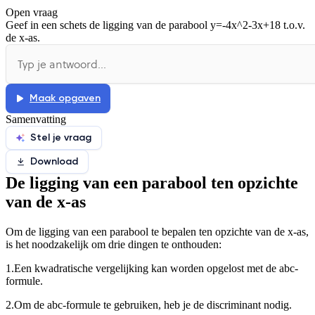
Open vraag
De docent is te langdradig
Geef in een schets de ligging van de parabool
y=-4x^2-3x+18
t.o.v.
de x-as.
De uitleg gaat te langzaam
De uitleg gaat te snel
Afspelen werkte niet
Iets anders
Maak opgaven
Samenvatting
Stel je vraag
Download
De ligging van een parabool ten opzichte
van de x-as
Om de ligging van een parabool te bepalen ten opzichte van de x-as,
is het noodzakelijk om drie dingen te onthouden:
1.
Een kwadratische vergelijking kan worden opgelost met de abc-
formule.
2.
Om de abc-formule te gebruiken, heb je de discriminant nodig.