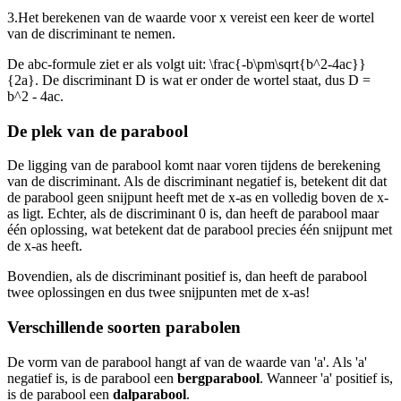
3.
Het berekenen van de waarde voor x vereist een keer de wortel
van de discriminant te nemen.
De abc-formule ziet er als volgt uit:
\frac{-b\pm\sqrt{b^2-4ac}}
{2a}
. De discriminant D is wat er onder de wortel staat, dus
D =
b^2 - 4ac
.
De plek van de parabool
De ligging van de parabool komt naar voren tijdens de berekening
van de discriminant. Als de discriminant negatief is, betekent dit dat
de parabool geen snijpunt heeft met de x-as en volledig boven de x-
as ligt. Echter, als de discriminant 0 is, dan heeft de parabool maar
één oplossing, wat betekent dat de parabool precies één snijpunt met
de x-as heeft.
Bovendien, als de discriminant positief is, dan heeft de parabool
twee oplossingen en dus twee snijpunten met de x-as!
Verschillende soorten parabolen
De vorm van de parabool hangt af van de waarde van 'a'. Als 'a'
negatief is, is de parabool een
bergparabool
. Wanneer 'a' positief is,
is de parabool een
dalparabool
.