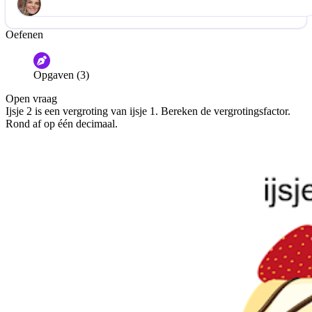
Oefenen
Help ons de video te verbeteren
De audio is slecht
De uitleg is onduidelijk
Opgaven (3)
Informatie is onjuist
Er mist informatie
Open vraag
De docent is te langdradig
Ijsje 2 is een vergroting van ijsje 1. Bereken de vergrotingsfactor.
Rond af op één decimaal.
De uitleg gaat te langzaam
De uitleg gaat te snel
Afspelen werkte niet
Iets anders