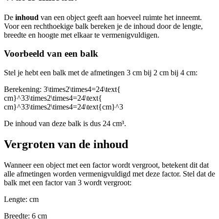
De
inhoud
van een object geeft aan hoeveel ruimte het inneemt.
Voor een rechthoekige balk bereken je de inhoud door de lengte,
breedte en hoogte met elkaar te vermenigvuldigen.
Voorbeeld van een balk
Stel je hebt een balk met de afmetingen 3 cm bij 2 cm bij 4 cm:
Berekening:
3\times2\times4=24\text{
cm}^33\times2\times4=24\text{
cm}^33\times2\times4=24\text{cm}^3
De inhoud van deze balk is dus 24 cm³.
Vergroten van de inhoud
Wanneer een object met een factor wordt vergroot, betekent dit dat
alle afmetingen worden vermenigvuldigd met deze factor. Stel dat de
balk met een factor van 3 wordt vergroot:
Lengte:
cm
Breedte:
6 cm