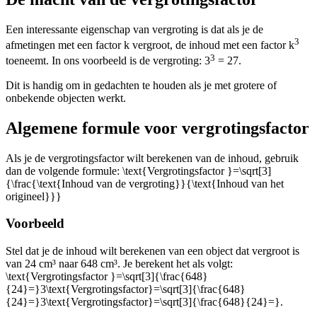
Een interessante eigenschap van vergroting is dat als je de
3
afmetingen met een factor k vergroot, de inhoud met een factor k
3
toeneemt. In ons voorbeeld is de vergroting: 3
= 27.
Dit is handig om in gedachten te houden als je met grotere of
onbekende objecten werkt.
Algemene formule voor vergrotingsfactor
Als je de vergrotingsfactor wilt berekenen van de inhoud, gebruik
dan de volgende formule:
\text{Vergrotingsfactor }=\sqrt[3]
{\frac{\text{Inhoud van de vergroting}}{\text{Inhoud van het
origineel}}}
Voorbeeld
Stel dat je de inhoud wilt berekenen van een object dat vergroot is
van 24 cm³ naar 648 cm³. Je berekent het als volgt:
\text{Vergrotingsfactor }=\sqrt[3]{\frac{648}
{24}=}3\text{Vergrotingsfactor}=\sqrt[3]{\frac{648}
{24}=}3\text{Vergrotingsfactor}=\sqrt[3]{\frac{648}{24}=}
.