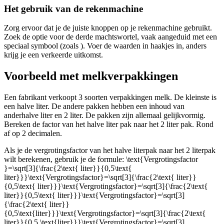
Het gebruik van de rekenmachine
Zorg ervoor dat je de juiste knoppen op je rekenmachine gebruikt.
Zoek de optie voor de derde machtswortel, vaak aangeduid met een
speciaal symbool (zoals
). Voer de waarden in haakjes in, anders
krijg je een verkeerde uitkomst.
Voorbeeld met melkverpakkingen
Een fabrikant verkoopt 3 soorten verpakkingen melk. De kleinste is
een halve liter. De andere pakken hebben een inhoud van
anderhalve liter en 2 liter. De pakken zijn allemaal gelijkvormig.
Bereken de factor van het halve liter pak naar het 2 liter pak. Rond
af op 2 decimalen.
Als je de vergrotingsfactor van het halve literpak naar het 2 literpak
wilt berekenen, gebruik je de formule:
\text{Vergrotingsfactor
}=\sqrt[3]{\frac{2\text{ liter}}{0,5\text{
liter}}}\text{Vergrotingsfactor}=\sqrt[3]{\frac{2\text{ liter}}
{0,5\text{ liter}}}\text{Vergrotingsfactor}=\sqrt[3]{\frac{2\text{
liter}}{0,5\text{ liter}}}\text{Vergrotingsfactor}=\sqrt[3]
{\frac{2\text{ liter}}
{0,5\text{liter}}}\text{Vergrotingsfactor}=\sqrt[3]{\frac{2\text{
liter}}{0,5,\text{liter}}}\text{Vergrotingsfactor}=\sqrt[3]