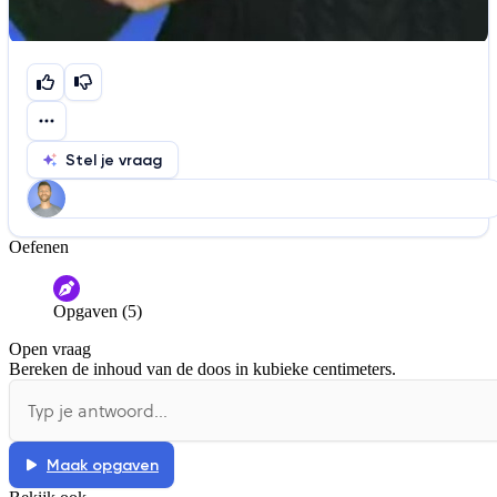
Stel je vraag
Oefenen
Help ons de video te verbeteren
De audio is slecht
De uitleg is onduidelijk
Opgaven (5)
Informatie is onjuist
Er mist informatie
Open vraag
De docent is te langdradig
Bereken de inhoud van de doos in kubieke centimeters.
De uitleg gaat te langzaam
De uitleg gaat te snel
Afspelen werkte niet
Iets anders
Maak opgaven