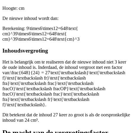
Hoogte:
cm
De nieuwe inhoud wordt dan:
Berekening:
9\times6\times12=648\text{
cm}^39\times6\times12=648\text{
cm}^39\times6\times12=648\text{cm}^3
Inhoudsvergroting
Het is belangrijk om te realiseren dat de nieuwe inhoud niet 3 keer
de oude inhoud is. Inderdaad, de inhoud vergroot met een factor
van:
\frac{648}{24} = 27\text{\textbackslash}\text{\textbackslash
f}\text{\textbackslash fr}\text{\textbackslash
fra}\text{\textbackslash frac}\text{\textbackslash
fracO}\text{\textbackslash fracOP}\text{\textbackslash
fracO}\text{\textbackslash frac}\text{\textbackslash
fra}\text{\textbackslash fr}\text{\textbackslash
f}\text{\textbackslash}
.
Dit betekent dat de inhoud 27 keer zo groot is als de oorspronkelijke
inhoud van 24 cm³.
De macht van de vergrotingsfactor