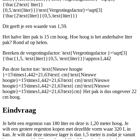
{\frac{2\text{ liter}}
{0,5,\text{liter}}}\text{Vergrotingsfactor}=\sqrt[3]
{\frac{2\text{liter}}{0,5,\text{liter}}}
Dit geeft je een waarde van 1,59.
Het halve liter pak is 15 cm hoog. Hoe hoog is het anderhalve liter
pak? Rond af op helen.
Bereken de vergrotingsfactor:
\text{Vergrotingsfactor }=\sqrt[3]
{\frac{1,5, \text{liter}}{0,5, \text{liter}}}\approx1,442
Pas deze factor toe:
\text{Nieuwe hoogte
}=15\times1,442=21,63\text{ cm}\text{Nieuwe
hoogte}=15\times1,442=21,63\text{ cm}\text{Nieuwe
hoogte}=15\times1,442=21,63\text{ cm}\text{Nieuwe
hoogte}=15\times1,442=21,63\text{cm}
Het pak is dus ongeveer 22
cm hoog.
Eindvraag
Je hebt een regenton van 180 liter en deze is 1,20 meter hoog. Je
wilt een grotere regenton kopen met dezelfde vorm waar 320 L in
kan. Je wilt dat deze nieuwe lager is dan 1,5 meter is zodat je vanuit