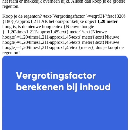
het raam er makkelijk overheen kijkt. Alleen dan koop je de grotere
regenton.
Koop je de regenton?
\text{Vergrotingsfactor }=\sqrt[3]{\frac{320}
{180}}\approx1,211
Als het oorspronkelijke object
1,20 meter
hoog is, is de nieuwe hoogte:
\text{Nieuwe hoogte
}=1,20\times1,211\approx1,45\text{ meter}\text{Nieuwe
hoogte}=1,20\times1,211\approx1,45\text{ meter}\text{Nieuwe
hoogte}=1,20\times1,211\approx1,45\text{ meter}\text{Nieuwe
hoogte}=1,20\times1,211\approx1,45\text{meter}
, dus je koopt de
regenton!