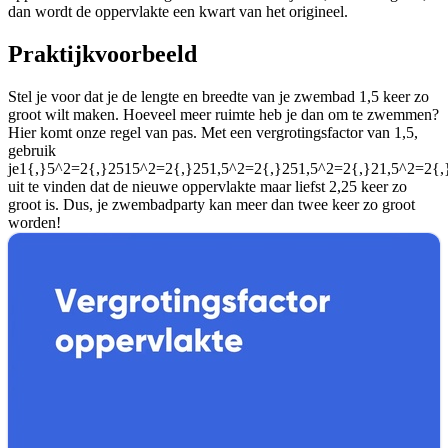
dan wordt de oppervlakte een kwart van het origineel.
Praktijkvoorbeeld
Stel je voor dat je de lengte en breedte van je zwembad 1,5 keer zo
groot wilt maken. Hoeveel meer ruimte heb je dan om te zwemmen?
Hier komt onze regel van pas. Met een vergrotingsfactor van 1,5,
gebruik
je
1{,}5^2=2{,}2515^2=2{,}251,5^2=2{,}251,5^2=2{,}21,5^2=2{,}
uit te vinden dat de nieuwe oppervlakte maar liefst 2,25 keer zo
groot is. Dus, je zwembadparty kan meer dan twee keer zo groot
worden!