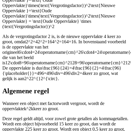
Oppervlakte }=\text{ Oude
Oppervlakte}\times(\text{Vergrotingsfactor})^2\text{Nieuwe
Oppervlakte }=\text{Oude
Oppervlakte}\times(\text{Vergrotingsfactor})^2\text{Nieuwe
Oppervlakte} = \text{Oude Oppervlakte} \times
(\text{Vergrotingsfactor})^2
Als de vergrotingsfactor 2 is, is de nieuwe oppervlakte 4 keer zo
groot, omdat
2^2=42^2=164^2=164=16
. In bovenstaand voorbeeld
is de oppervlakte van het
origineel
6\cdot4=24\operatorname{cm}^26\cdot4=24\operatornam
die van het beeld
is
12\cdot8=96\operatorname{cm}^2128=96\operatorname{cm}^212\
De oppervlakte is dus
\frac{96}{24}=4\frac{96}{2}=4\frac{96}
{\placeholder{}}=496=496\div=496\div2=4
keer zo groot, wat
gelijk is aan
2^22^{}2^{\circ}
.
Algemene regel
Wanneer een object met factor
wordt vergroot, wordt de
oppervlakte
k^2k
keer zo groot.
Deze regel geldt altijd, voor zowel grote getallen als kommagetallen.
Wordt een object bijvoorbeeld 15 keer zo groot, dan wordt de
oppervlakte 225 keer zo groot. Wordt een object 0,5 keer zo groot,