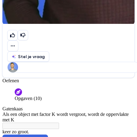
Stel je vraag
Oefenen
Help ons de video te verbeteren
De audio is slecht
De uitleg is onduidelijk
Opgaven (10)
Informatie is onjuist
Er mist informatie
Gatenkaas
De docent is te langdradig
Als een object met factor K wordt vergroot, wordt de oppervlakte
met K
De uitleg gaat te langzaam
De uitleg gaat te snel
keer zo groot.
Afspelen werkte niet
Iets anders