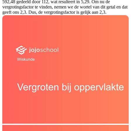
592,48 gedeeld door 112, wat resulteert in 5,29. Om nu de
vergrotingsfactor te vinden, nemen we de wortel van dit getal en dat
geeft ons 2,3. Dus, de vergrotingsfactor is gelijk aan 2,3.