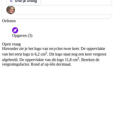
Stel je vraag
Oefenen
Help ons de video te verbeteren
De audio is slecht
De uitleg is onduidelijk
Opgaven (3)
Informatie is onjuist
Er mist informatie
Open vraag
De docent is te langdradig
Hieronder zie je het logo van recyclen twee keer. De oppervlakte
2
van het eerst logo is 6,2 cm
. Dit logo staat nog een keer vergroot
De uitleg gaat te langzaam
De uitleg gaat te snel
2
afgebeeld. De oppervlakte van dit logo 11,8 cm
. Bereken de
Afspelen werkte niet
Iets anders
vergrotingsfactor. Rond af op één decimaal.