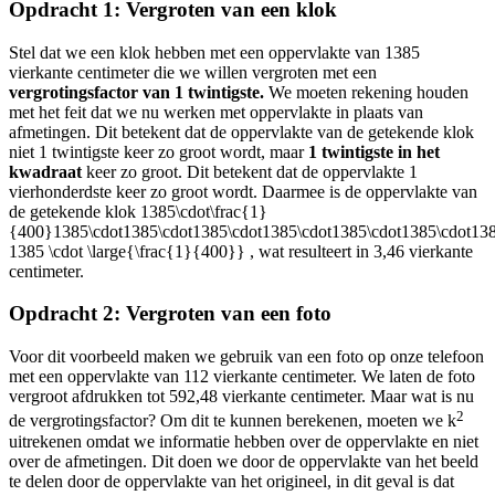
Opdracht 1: Vergroten van een klok
Stel dat we een klok hebben met een oppervlakte van 1385
vierkante centimeter die we willen vergroten met een
vergrotingsfactor van 1 twintigste.
We moeten rekening houden
met het feit dat we nu werken met oppervlakte in plaats van
afmetingen. Dit betekent dat de oppervlakte van de getekende klok
niet 1 twintigste keer zo groot wordt, maar
1 twintigste in het
kwadraat
keer zo groot. Dit betekent dat de oppervlakte 1
vierhonderdste keer zo groot wordt. Daarmee is de oppervlakte van
de getekende klok
1385\cdot\frac{1}
{400}1385\cdot1385\cdot1385\cdot1385\cdot1385\cdot1385\cdot13
1385 \cdot \large{\frac{1}{400}}
, wat resulteert in 3,46 vierkante
centimeter.
Opdracht 2: Vergroten van een foto
Voor dit voorbeeld maken we gebruik van een foto op onze telefoon
met een oppervlakte van 112 vierkante centimeter. We laten de foto
vergroot afdrukken tot 592,48 vierkante centimeter. Maar wat is nu
2
de vergrotingsfactor? Om dit te kunnen berekenen, moeten we k
uitrekenen omdat we informatie hebben over de oppervlakte en niet
over de afmetingen. Dit doen we door de oppervlakte van het beeld
te delen door de oppervlakte van het origineel, in dit geval is dat