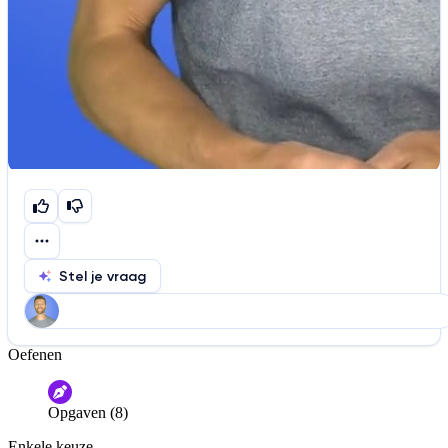
Stel je vraag
Oefenen
Help ons de video te verbeteren
De audio is slecht
De uitleg is onduidelijk
Opgaven (8)
Informatie is onjuist
Er mist informatie
Enkele keuze