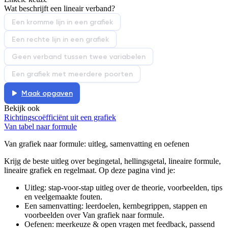
De docent is te langdradig
Wat beschrijft een lineair verband?
De uitleg gaat te langzaam
De uitleg gaat te snel
Een kromme lijn in een grafiek
Afspelen werkte niet
Iets anders
Een rechte lijn in een grafiek
Geen verband tussen twee variabelen
Een grafiek met meerdere poorten
Maak opgaven
Bekijk ook
Richtingscoëfficiënt uit een grafiek
Van tabel naar formule
Van grafiek naar formule
: uitleg, samenvatting en oefenen
Krijg de beste uitleg over begingetal, hellingsgetal, lineaire formule,
lineaire grafiek en regelmaat.
Op deze pagina vind je:
Uitleg: stap-voor-stap uitleg over de theorie, voorbeelden, tips
en veelgemaakte fouten.
Een samenvatting: leerdoelen, kernbegrippen, stappen en
voorbeelden over
Van grafiek naar formule
.
Oefenen: meerkeuze & open vragen met feedback, passend