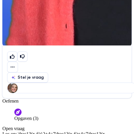
Stel je vraag
Oefenen
Help ons de video te verbeteren
De audio is slecht
De uitleg is onduidelijk
Opgaven (3)
Informatie is onjuist
Er mist informatie
Open vraag
De docent is te langdradig
Los op:
\frac13(x-6)^2+4=7\frac13(x-6)+4=7\frac13(x-