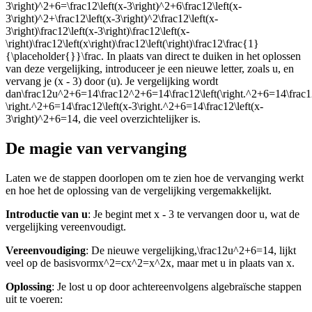
3\right)^2+6=\frac12\left(x-3\right)^2+6\frac12\left(x-
3\right)^2+\frac12\left(x-3\right)^2\frac12\left(x-
3\right)\frac12\left(x-3\right)\frac12\left(x-
\right)\frac12\left(x\right)\frac12\left(\right)\frac12\frac{1}
{\placeholder{}}\frac
. In plaats van direct te duiken in het oplossen
van deze vergelijking, introduceer je een nieuwe letter, zoals u, en
vervang je (x - 3) door (u). Je vergelijking wordt
dan
\frac12u^2+6=14\frac12^2+6=14\frac12\left(\right.^2+6=14\frac12\
\right.^2+6=14\frac12\left(x-3\right.^2+6=14\frac12\left(x-
3\right)^2+6=14
, die veel overzichtelijker is.
De magie van vervanging
Laten we de stappen doorlopen om te zien hoe de vervanging werkt
en hoe het de oplossing van de vergelijking vergemakkelijkt.
Introductie van u
: Je begint met x - 3 te vervangen door u, wat de
vergelijking vereenvoudigt.
Vereenvoudiging
: De nieuwe vergelijking,
\frac12u^2+6=14
, lijkt
veel op de basisvorm
x^2=cx^2=x^2x
, maar met u in plaats van x.
Oplossing
: Je lost u op door achtereenvolgens algebraïsche stappen
uit te voeren: