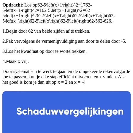
Opdracht
: Los op
62-5\left(x+1\right)^2=1762-
5\left(x+1\right)^2=162-5\left(x+1\right)^2=62-
5\left(x+1\right)^262-5\left(x+1\right)62-5\left(x+1\right)62-
5\left(x+\right)62-5\left(x\right)62-5\left(\right)62-562-626
.
1.
Begin door 62 van beide zijden af te trekken.
2.
Pak vervolgens de vermenigvuldiging aan door te delen door -5.
3.
Los het kwadraat op door te worteltrekken.
4.
Maak x vrij.
Door systematisch te werk te gaan en de omgekeerde rekenvolgorde
toe te passen, kun je elke stap efficiënt uitvoeren en x vinden. Als
het goed is kom je dan uit op x = 2 en x = -4