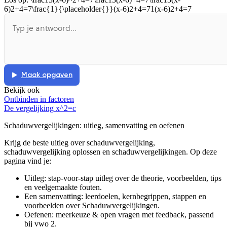
6)2+4=7\frac{1}{\placeholder{}}(x-6)2+4=71(x-6)2+4=7
De uitleg gaat te langzaam
De uitleg gaat te snel
Afspelen werkte niet
Iets anders
Maak opgaven
Bekijk ook
Ontbinden in factoren
De vergelijking x^2=c
Schaduwvergelijkingen
: uitleg, samenvatting en oefenen
Krijg de beste uitleg over schaduwvergelijking,
schaduwvergelijking oplossen en schaduwvergelijkingen.
Op deze
pagina vind je:
Uitleg: stap-voor-stap uitleg over de theorie, voorbeelden, tips
en veelgemaakte fouten.
Een samenvatting: leerdoelen, kernbegrippen, stappen en
voorbeelden over
Schaduwvergelijkingen
.
Oefenen: meerkeuze & open vragen met feedback, passend
bij
vwo 2
.