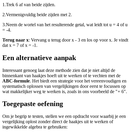
1.
Trek 6 af van beide zijden.
2.
Vermenigvuldig beide zijden met 2.
3.
Neem de wortel van het resulterende getal, wat leidt tot u = 4 of u
= -4.
Terug naar x
: Vervang u terug door x - 3 en los op voor x. Je vindt
dat x = 7 of x = -1.
Een alternatieve aanpak
Interessant genoeg laat deze methode zien dat je niet altijd de
binnenkant van haakjes hoeft uit te werken of te vechten met de
ABC-formule
. Het biedt een strategie voor het vereenvoudigen en
systematisch oplossen van vergelijkingen door eerst te focussen op
wat makkelijker weg te werken is, zoals in ons voorbeeld de "+ 6".
Toegepaste oefening
Om je begrip te testen, stellen we een opdracht voor waarbij je een
vergelijking oplost zonder direct de haakjes uit te werken of
ingewikkelde algebra te gebruiken: