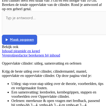
Een cilinder heeft een straal van 3 cm en een hoogte van 10 cm.
Bereken de totale oppervlakte van de cilinder. Rond je antwoord af
De uitleg gaat te langzaam
De uitleg gaat te snel
op een geheel getal.
Afspelen werkte niet
Iets anders
Maak opgaven
Bekijk ook
Inhoud piramide en kegel
Vergrotingsfactor berekenen bij inhoud
Oppervlakte cilinder
: uitleg, samenvatting en oefenen
Krijg de beste uitleg over cilinder, cilindermantel, mantel,
oppervlakte en oppervlakte cilinder.
Op deze pagina vind je:
Uitleg: stap-voor-stap uitleg over de theorie, voorbeelden, tips
en veelgemaakte fouten.
Een samenvatting: leerdoelen, kernbegrippen, stappen en
voorbeelden over
Oppervlakte cilinder
.
Oefenen: meerkeuze & open vragen met feedback, passend
bij
vmbo-bb 3 - 4, vmbo-kb 3 - 4 en vmbo-gt 3 - 4
.