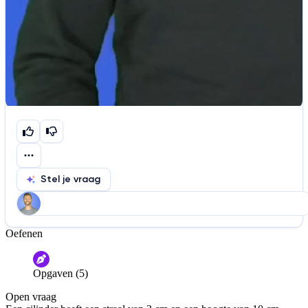
Stel je vraag
Oefenen
Help ons de video te verbeteren
De audio is slecht
De uitleg is onduidelijk
Opgaven (5)
Informatie is onjuist
Er mist informatie
Open vraag
De docent is te langdradig