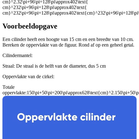
cm}^2.32\pi+96\pi=128\pi\approx402\text{
cm}^232\pi+96\pi=128\pi\approx402\text{
cm}^232\pi+96\pi=128\pi\approx402\text{cm}^232\pi+96\pi=128\pi\
Voorbeeldopgave
Een cilinder heeft een hoogte van 15 cm en een breedte van 10 cm.
Bereken de oppervlakte van de figuur. Rond af op een geheel getal.
Cilindermantel:
Straal: De straal is de helft van de diameter, dus 5 cm
Oppervlakte van de cirkel:
Totale
oppervlakte:
150\pi+50\pi=200\pi\approx628\text{cm}^2.150\pi+50\p