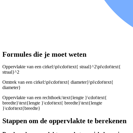
Formules die je moet weten
Oppervlakte van een cirkel:
\pi\cdot\text{ straal}^2\pi\cdot\text{
straal}^2
Omtrek van een cirkel:
\pi\cdot\text{ diameter}\pi\cdot\text{
diameter}
Oppervlakte van een rechthoek:
\text{lengte }\cdot\text{
breedte}\text{lengte }\cdot\text{ breedte}\text{lengte
}\cdot\text{breedte}
Stappen om de oppervlakte te berekenen