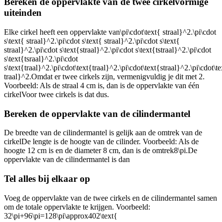
Bereken de oppervlakte van de twee cirkelvormige
uiteinden
Elke cirkel heeft een oppervlakte van
\pi\cdot\text{ straal}^2.\pi\cdot
s\text{ straal}^2.\pi\cdot s\text{ straal}^2.\pi\cdot s\text{
straal}^2.\pi\cdot s\text{straal}^2.\pi\cdot s\text{tstraal}^2.\pi\cdot
s\text{tsraal}^2.\pi\cdot
s\text{traal}^2.\pi\cdot\text{traal}^2.\pi\cdot\text{straal}^2.\pi\cdot\t
traal}^2.
Omdat er twee cirkels zijn, vermenigvuldig je dit met 2.
Voorbeeld: Als de straal 4 cm is, dan is de oppervlakte van één
cirkel
Voor twee cirkels is dat dus
.
Bereken de oppervlakte van de cilindermantel
De breedte van de cilindermantel is gelijk aan de omtrek van de
cirkel
De lengte is de hoogte van de cilinder. Voorbeeld: Als de
hoogte 12 cm is en de diameter 8 cm, dan is de omtrek
8\pi.
De
oppervlakte van de cilindermantel is dan
Tel alles bij elkaar op
Voeg de oppervlakte van de twee cirkels en de cilindermantel samen
om de totale oppervlakte te krijgen. Voorbeeld:
32\pi+96\pi=128\pi\approx402\text{