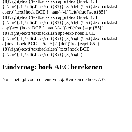
{8}\right)\text{\textbackslash appr}\text{hoek BCE
}=\tan^{-1}\left(\frac{\sqrt{85}}{8}\right)\text{\textbackslash
appro}\text{hoek BCE }=\tan^{-1}\left(\frac{\sqrt{85}}
{8}\right)\text{\textbackslash appr}\text{hoek BCE
}=\tan^{-1}\left(\frac{\sqrt{85}}{8}\right)\text{\textbackslash
app}\text{hoek BCE }=\tan^{-1}\left(\frac{\sqrt{85}}
{8}\right)\text{\textbackslash ap}\text{hoek BCE
}=\tan^{-1}\left(\frac{\sqrt{85}}{8}\right)\text{\textbackslash
a}\text{hoek BCE }=\tan^{-1}\left(\frac{\sqrt{85}}
{8}\right)\text{\textbackslash}\text{hoek BCE
}=\tan^{-1}\left(\frac{\sqrt{85}}{8}\right)
Eindvraag: hoek AEC berekenen
Nu is het tijd voor een eindvraag. Bereken de hoek AEC.