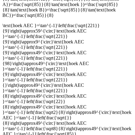
A})=\frac{\sqrt{85}}{8}\tan(\text{hoek })=\frac{\sqrt{85}}
{8}\tan(\text{hoek B})=\frac{\sqrt{85}}{8}\tan(\text{hoek
BC})=\frac{\sqrt{85}}{8}
\text{hoek AEC }=\tan^{-1}\left(\frac{\sqrt{221}}
{9}\right)\approx59^{\circ}\text{hoek AEC
}=\tan^{-1}\left(\frac{\sqrt{221}}
{9}\right)\approx9^{\circ}\text{hoek AEC
}=\tan^{-1}\left(\frac{\sqrt{221}}
{9}\right)\approx49^{\circ}\text{hoek AEC
}=\tan^{-1}\left(\frac{\sqrt{221}}
{98}\right)\approx49^{\circ}\text{hoek AEC
}=\tan^{-1}\left(\frac{\sqrt{221}}
{9}\right)\approx49^{\circ}\text{hoek AEC
}=\tan^{-1}\left(\frac{\sqrt{221}}
{}\right)\approx49^{\circ}\text{hoek AEC
}=\tan^{-1}\left(\frac{\sqrt{221}}
{8}\right)\approx49^{\circ}\text{hoek AEC
}=\tan^{-1}\left(\frac{\sqrt{22}}
{8}\right)\approx49^{\circ}\text{hoek AEC
}=\tan^{-1}\left(\frac{\sqrt2}{8}\right)\approx49^{\circ}\text{hoek
AEC }=\tan^{-1}\left(\frac{\sqrt{}}
{8}\right)\approx49^{\circ}\text{hoek AEC
}=\tan^{-1}\left(\frac{\sqrt8}{8}\right)\approx49^{\circ}\text{hoek
AEC }=\tan^{-1}\left(\frac{\sqrt{85}}