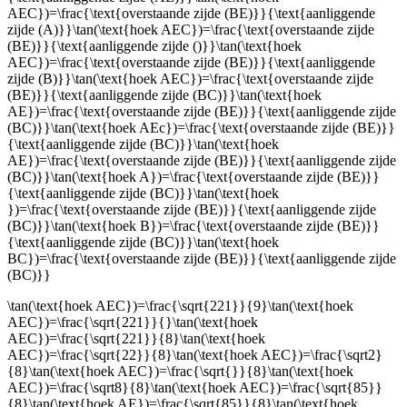
AEC})=\frac{\text{overstaande zijde (BE)}}{\text{aanliggende
zijde (A)}}\tan(\text{hoek AEC})=\frac{\text{overstaande zijde
(BE)}}{\text{aanliggende zijde ()}}\tan(\text{hoek
AEC})=\frac{\text{overstaande zijde (BE)}}{\text{aanliggende
zijde (B)}}\tan(\text{hoek AEC})=\frac{\text{overstaande zijde
(BE)}}{\text{aanliggende zijde (BC)}}\tan(\text{hoek
AE})=\frac{\text{overstaande zijde (BE)}}{\text{aanliggende zijde
(BC)}}\tan(\text{hoek AEc})=\frac{\text{overstaande zijde (BE)}}
{\text{aanliggende zijde (BC)}}\tan(\text{hoek
AE})=\frac{\text{overstaande zijde (BE)}}{\text{aanliggende zijde
(BC)}}\tan(\text{hoek A})=\frac{\text{overstaande zijde (BE)}}
{\text{aanliggende zijde (BC)}}\tan(\text{hoek
})=\frac{\text{overstaande zijde (BE)}}{\text{aanliggende zijde
(BC)}}\tan(\text{hoek B})=\frac{\text{overstaande zijde (BE)}}
{\text{aanliggende zijde (BC)}}\tan(\text{hoek
BC})=\frac{\text{overstaande zijde (BE)}}{\text{aanliggende zijde
(BC)}}
\tan(\text{hoek AEC})=\frac{\sqrt{221}}{9}\tan(\text{hoek
AEC})=\frac{\sqrt{221}}{}\tan(\text{hoek
AEC})=\frac{\sqrt{221}}{8}\tan(\text{hoek
AEC})=\frac{\sqrt{22}}{8}\tan(\text{hoek AEC})=\frac{\sqrt2}
{8}\tan(\text{hoek AEC})=\frac{\sqrt{}}{8}\tan(\text{hoek
AEC})=\frac{\sqrt8}{8}\tan(\text{hoek AEC})=\frac{\sqrt{85}}
{8}\tan(\text{hoek AE})=\frac{\sqrt{85}}{8}\tan(\text{hoek