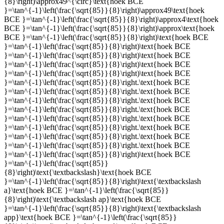
{8}\right)\approx49^{\circ}\text{hoek BCE
}=\tan^{-1}\left(\frac{\sqrt{85}}{8}\right)\approx49\text{hoek
BCE }=\tan^{-1}\left(\frac{\sqrt{85}}{8}\right)\approx4\text{hoek
BCE }=\tan^{-1}\left(\frac{\sqrt{85}}{8}\right)\approx\text{hoek
BCE }=\tan^{-1}\left(\frac{\sqrt{85}}{8}\right)\text{hoek BCE
}=\tan^{-1}\left(\frac{\sqrt{85}}{8}\right)\text{hoek BCE
}=\tan^{-1}\left(\frac{\sqrt{85}}{8}\right)\text{hoek BCE
}=\tan^{-1}\left(\frac{\sqrt{85}}{8}\right)\text{hoek BCE
}=\tan^{-1}\left(\frac{\sqrt{85}}{8}\right)\text{hoek BCE
}=\tan^{-1}\left(\frac{\sqrt{85}}{8}\right.\text{hoek BCE
}=\tan^{-1}\left(\frac{\sqrt{85}}{8}\right.\text{hoek BCE
}=\tan^{-1}\left(\frac{\sqrt{85}}{8}\right.\text{hoek BCE
}=\tan^{-1}\left(\frac{\sqrt{85}}{8}\right.\text{hoek BCE
}=\tan^{-1}\left(\frac{\sqrt{85}}{8}\right.\text{hoek BCE
}=\tan^{-1}\left(\frac{\sqrt{85}}{8}\right.\text{hoek BCE
}=\tan^{-1}\left(\frac{\sqrt{85}}{8}\right.\text{hoek BCE
}=\tan^{-1}\left(\frac{\sqrt{85}}{8}\right.\text{hoek BCE
}=\tan^{-1}\left(\frac{\sqrt{85}}{8}\right)\text{hoek BCE
}=\tan^{-1}\left(\frac{\sqrt{85}}
{8}\right)\text{\textbackslash}\text{hoek BCE
}=\tan^{-1}\left(\frac{\sqrt{85}}{8}\right)\text{\textbackslash
a}\text{hoek BCE }=\tan^{-1}\left(\frac{\sqrt{85}}
{8}\right)\text{\textbackslash ap}\text{hoek BCE
}=\tan^{-1}\left(\frac{\sqrt{85}}{8}\right)\text{\textbackslash
app}\text{hoek BCE }=\tan^{-1}\left(\frac{\sqrt{85}}