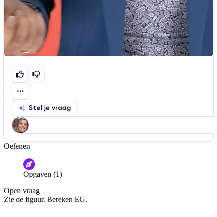
Stel je vraag
Oefenen
Help ons de video te verbeteren
De audio is slecht
De uitleg is onduidelijk
Opgaven (1)
Informatie is onjuist
Er mist informatie
Open vraag
De docent is te langdradig
Zie de figuur. Bereken EG.
De uitleg gaat te langzaam
De uitleg gaat te snel