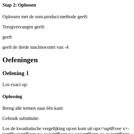
Stap 2: Oplossen
Oplossen met de som-product-methode geeft:
Terugvervangen geeft:
geeft
geeft de derde machtswortel van -4
Oefeningen
Oefening 1
Los exact op:
Oplossing
Breng alle termen naar één kant:
Gebruik substitutie:
Los de kwadratische vergelijking op:
en kom uit op
x=\sqrt8\vee x=-
\sqrt8x=\sqrt8\vee x=-x=\sqrt8\vee x=-x=\sqrt8\vee x=-x=\sqrt8\vee