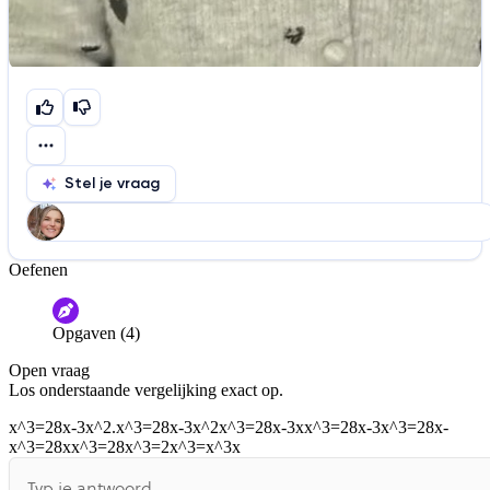
Stel je vraag
Oefenen
Help ons de video te verbeteren
De audio is slecht
De uitleg is onduidelijk
Opgaven (4)
Informatie is onjuist
Er mist informatie
Open vraag
De docent is te langdradig
Los onderstaande vergelijking exact op.
De uitleg gaat te langzaam
De uitleg gaat te snel
x^3=28x-3x^2.x^3=28x-3x^2x^3=28x-3xx^3=28x-3x^3=28x-
x^3=28xx^3=28x^3=2x^3=x^3x
Afspelen werkte niet
Iets anders