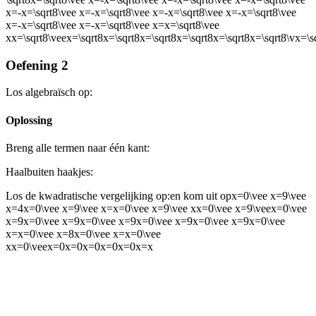
x=-x=\sqrt8\vee x=-x=\sqrt8\vee x=-x=\sqrt8\vee x=-x=\sqrt8\vee
x=-x=\sqrt8\vee x=-x=\sqrt8\vee x=x=\sqrt8\vee
xx=\sqrt8\veex=\sqrt8x=\sqrt8x=\sqrt8x=\sqrt8x=\sqrt8x=\sqrt8\
Oefening 2
Los algebraïsch op:
Oplossing
Breng alle termen naar één kant:
Haal
buiten haakjes:
Los de kwadratische vergelijking op:
en kom uit op
x=0\vee x=9\vee
x=4x=0\vee x=9\vee x=x=0\vee x=9\vee xx=0\vee x=9\veex=0\vee
x=9x=0\vee x=9x=0\vee x=9x=0\vee x=9x=0\vee x=9x=0\vee
x=x=0\vee x=8x=0\vee x=x=0\vee
xx=0\veex=0x=0x=0x=0x=0x=x