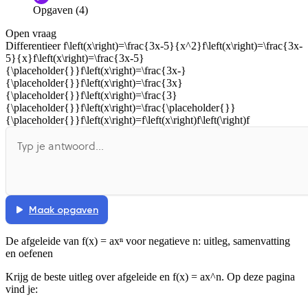
Opgaven (4)
Informatie is onjuist
Er mist informatie
Open vraag
De docent is te langdradig
Differentieer
f\left(x\right)=\frac{3x-5}{x^2}f\left(x\right)=\frac{3x-
5}{x}f\left(x\right)=\frac{3x-5}
De uitleg gaat te langzaam
De uitleg gaat te snel
{\placeholder{}}f\left(x\right)=\frac{3x-}
{\placeholder{}}f\left(x\right)=\frac{3x}
Afspelen werkte niet
Iets anders
{\placeholder{}}f\left(x\right)=\frac{3}
{\placeholder{}}f\left(x\right)=\frac{\placeholder{}}
{\placeholder{}}f\left(x\right)=f\left(x\right)f\left(\right)f
Maak opgaven
De afgeleide van f(x) = axⁿ voor negatieve n
: uitleg, samenvatting
en oefenen
Krijg de beste uitleg over afgeleide en f(x) = ax^n.
Op deze pagina
vind je: