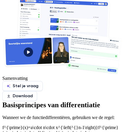
Samenvatting
Stel je vraag
Download
Basisprincipes van differentiatie
Wanneer we de functie
differentiëren, gebruiken we de regel:
f^{\prime}(x)=a\cdot n\cdot x^{\left(^{}n-1\right)}f^{\prime}