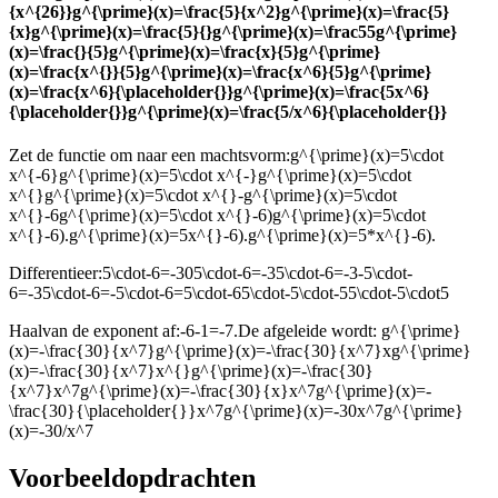
{x^{26}}g^{\prime}(x)=\frac{5}{x^2}g^{\prime}(x)=\frac{5}
{x}g^{\prime}(x)=\frac{5}{}g^{\prime}(x)=\frac55g^{\prime}
(x)=\frac{}{5}g^{\prime}(x)=\frac{x}{5}g^{\prime}
(x)=\frac{x^{}}{5}g^{\prime}(x)=\frac{x^6}{5}g^{\prime}
(x)=\frac{x^6}{\placeholder{}}g^{\prime}(x)=\frac{5x^6}
{\placeholder{}}g^{\prime}(x)=\frac{5/x^6}{\placeholder{}}
Zet de functie om naar een machtsvorm:
g^{\prime}(x)=5\cdot
x^{-6}g^{\prime}(x)=5\cdot x^{-}g^{\prime}(x)=5\cdot
x^{}g^{\prime}(x)=5\cdot x^{}-g^{\prime}(x)=5\cdot
x^{}-6g^{\prime}(x)=5\cdot x^{}-6)g^{\prime}(x)=5\cdot
x^{}-6).g^{\prime}(x)=5x^{}-6).g^{\prime}(x)=5*x^{}-6).
Differentieer:
5\cdot-6=-305\cdot-6=-35\cdot-6=-3-5\cdot-
6=-35\cdot-6=-5\cdot-6=5\cdot-65\cdot-5\cdot-55\cdot-5\cdot5
Haal
van de exponent af:
-6-1=-7.
De afgeleide wordt:
g^{\prime}
(x)=-\frac{30}{x^7}g^{\prime}(x)=-\frac{30}{x^7}xg^{\prime}
(x)=-\frac{30}{x^7}x^{}g^{\prime}(x)=-\frac{30}
{x^7}x^7g^{\prime}(x)=-\frac{30}{x}x^7g^{\prime}(x)=-
\frac{30}{\placeholder{}}x^7g^{\prime}(x)=-30x^7g^{\prime}
(x)=-30/x^7
Voorbeeldopdrachten