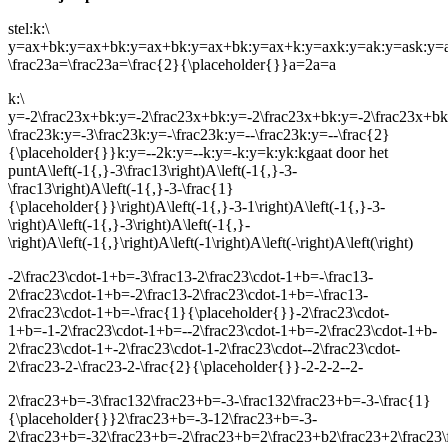
stel:
k:\
y=ax+bk:y=ax+bk:y=ax+bk:y=ax+bk:y=ax+k:y=axk:y=ak:y=ask:y=as
\frac23a=\frac23a=\frac{2}{\placeholder{}}a=2a=a
k:\
y=-2\frac23x+bk:y=-2\frac23x+bk:y=-2\frac23x+bk:y=-2\frac23x+bk:
\frac23k:y=-3\frac23k:y=-\frac23k:y=--\frac23k:y=--\frac{2}
{\placeholder{}}k:y=--2k:y=--k:y=-k:y=k:yk:k
gaat door het
punt
A\left(-1{,}-3\frac13\right)A\left(-1{,}-3-
\frac13\right)A\left(-1{,}-3-\frac{1}
{\placeholder{}}\right)A\left(-1{,}-3-1\right)A\left(-1{,}-3-
\right)A\left(-1{,}-3\right)A\left(-1{,}-
\right)A\left(-1{,}\right)A\left(-1\right)A\left(-\right)A\left(\right)
-2\frac23\cdot-1+b=-3\frac13-2\frac23\cdot-1+b=-\frac13-
2\frac23\cdot-1+b=-2\frac13-2\frac23\cdot-1+b=-\frac13-
2\frac23\cdot-1+b=-\frac{1}{\placeholder{}}-2\frac23\cdot-
1+b=-1-2\frac23\cdot-1+b=--2\frac23\cdot-1+b=-2\frac23\cdot-1+b-
2\frac23\cdot-1+-2\frac23\cdot-1-2\frac23\cdot--2\frac23\cdot-
2\frac23-2-\frac23-2-\frac{2}{\placeholder{}}-2-2-2--2-
2\frac23+b=-3\frac132\frac23+b=-3-\frac132\frac23+b=-3-\frac{1}
{\placeholder{}}2\frac23+b=-3-12\frac23+b=-3-
2\frac23+b=-32\frac23+b=-2\frac23+b=2\frac23+b2\frac23+2\frac23\