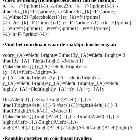
•
Zoek de helling (richtingscoëfficiënt) van de raaklijn:
rc_{k}=f^{\prime}(-1)=-2\frac23rc_{k}=f^{\prime}(-1)=-
\frac23rc_{k}=f^{\prime}(-1)=\frac23rc_{k}=f^{\prime}
(-1)=\frac{2}{\placeholder{}}rc_{k}=f^{\prime}
(-1)=2rc_{k}=f^{\prime}(-1)=rc=f^{\prime}(-1)=rck=f^{\prime}
(-1)=rc=f^{\prime}(-1)=r=f^{\prime}(-1)==f^{\prime}
(-1)=h=f^{\prime}(-1)=
•
Vind het coördinaat waar de raaklijn doorheen gaat:
voor
y_{A}=f\left(-1\right)=-3\frac13y_{A}=f\left(-1\right)=-3-
\frac13y_{A}=f\left(-1\right)=-3-\frac{1}
{\placeholder{}}y_{A}=f\left(-1\right)=-3-
1y_{A}=f\left(-1\right)=-3-
y_{A}=f\left(-1\right)=-3y_{A}=f\left(-1\right)=-
y_{A}=f\left(-1\right)=y_{A}=f\left(-1\right)y_{A}=f\left(-
\right)y_{A}=f\left(\right)y_{A}=fy_{A}=y_{A}y
Dus
A\left(-1{,}-3\frac13\right)A\left(-1{,}-3-
\frac13\right)A\left(-1{,}-3-\frac{}{3}\right)A\left(-1{,}-3-
\frac13\right)A\left(-1{,}-3-\frac{1}
{\placeholder{}}\right)A\left(-1{,}-3-1\right)A\left(-1{,}-3-
\right)A\left(-1{,}-3\right)A\left(-1{,}-
\right)A\left(-1{,}\right)A\left(-1\right)A\left(-\right)A\left(\right)A
•
Raaklijn opstellen en coördinaat invullen: