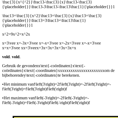
\frac{3}{x^{^2}}\frac13-\frac{3}{x}\frac13-\frac{3}
{\placeholder{}}\frac13-3\frac13-\frac13\frac{1}{\placeholder{}}1
\frac13=\frac{3}{x^2}\frac13=\frac{3}{x}\frac13=\frac{3}
{\placeholder{}}\frac13=3\frac13=\frac13\frac{1}
{\placeholder{}}1
x^2=9x^2=x^2x
x=3\vee x=-3x=3\vee x=-x=3\vee x=-2x=3\vee x=-x=3\vee
x=x=3\vee xx=3\veex=3x=3x=3x=3x=3x=x
vold
.
vold
.
Gebruik de gevonden
x\text{-coördinaten}x\text{-
coördinaten}x\text{-coordinaten}xxxxxxxxxxxxxxxxxxxxxx
om de
bijbehorende
y\text{-coördinaten}
te berekenen.
•
Het minimum van
f\left(3\right)=2f\left(3\right)=-2f\left(3\right)=-
f\left(3\right)=f\left(3\right)f\left(\right)f
•
Het maximum van
f\left(-3\right)=-2f\left(-3\right)=-
f\left(-3\right)=f\left(-3\right)f\left(-\right)f\left(\right)f