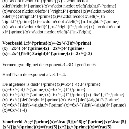
(x)=a\cdot n\cdot xf^{\prime}(x)=a\cdot n\cdot
x\left(\right.f^{\prime}(x)=a\cdot n\cdot x\left(\right.f^{\prime}
(x)=a\cdot n\cdot x\left(^{}\right.f^{\prime}(x)=a\cdot n\cdot
x\left(^{}n\right.f^{\prime}(x)=a\cdot n\cdot x\left(^{}n-
\right.f^{\prime}(x)=a\cdot n\cdot x\left(^{}n-1\right.f^{\prime}
(x)=a\cdot n\cdot x\left(^{}n-1\right)f^{\prime}(x)=a\cdot n\cdot
xf^{\prime}(x)=a\cdot n\cdot x\left(^{}n-1\right)
Voorbeeld 1:
f^{\prime}(x)=-2x^{-3}f^{\prime}
(x)=-2x^{-}f^{\prime}(x)=-2x^{}f^{\prime}
(x)=-2x^{}\left(-3\right)f^{\prime}(x)=-2x^{}-3)
Vermenigvuldig
met de exponent
-3.-3
Dit geeft ons
6.
Haal
11
van de exponent af:
-3-1=-4.
De afgeleide is dus
f^{\prime}(x)=6x^{-4}.f^{\prime}
(x)=6x^{-4}f^{\prime}(x)=6x^{-}f^{\prime}
(x)=6x^{-5}f^{\prime}(x)=6x^{-}f^{\prime}(x)=6x^{}f^{\prime}
(x)=6x^{}\left(\right.f^{\prime}(x)=6x^{}\left(-\right.f^{\prime}
(x)=6x^{}\left(-4\right.f^{\prime}(x)=6x^{}\left(-4\right)f^{\prime}
(x)=6x^{}-4)
Voorbeeld 2:
g^{\prime}(x)=\frac{5}{x^6}g^{\prime}(x)=\frac{5}
{x^{}}g^{\prime}(x)=\frac{5}{x^2}g^{\prime}(x)=\frac{5}