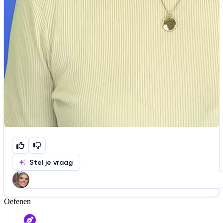
Stel je vraag
Oefenen
Help ons de video te verbeteren
De audio is slecht
De uitleg is onduidelijk