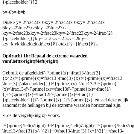
{\placeholder{}}2
b=-6b=-b=b
Dus
k:\ y=-2\frac23x-6k:y=-2\frac23x-6k:y=-2\frac23x-
6k:y=-2\frac23x-6k:y=-2\frac23x-
k:y=-2\frac23xk:y=-2\frac23k:y=-2-\frac23k:y=-2-\frac{2}
{\placeholder{}}k:y=-2-2k:y=-2-k:y=-2k:y=-
k:y=k:yk:kkk:kk:kkk\text{ÿ}k\text{ÿ=}k\text{ÿ}k
Opdracht 1b: Bepaal de extreme waarden
van
f\left(x\right)f\left(\right)
Gebruik de afgeleide
f^{\prime}(x)=\frac13-\frac{3}
{x^2}f^{\prime}(x)=\frac13-\frac{3}{x}f^{\prime}(x)=\frac13-
\frac{3}{\placeholder{}}f^{\prime}(x)=\frac13-3f^{\prime}
(x)=\frac13-f^{\prime}(x)=\frac13f^{\prime}(x)=\frac{1}
{}f^{\prime}(x)=\frac12f^{\prime}(x)=\frac{1}
{\placeholder{}}f^{\prime}(x)=1f^{\prime}(x)=
en stel deze gelijk
aan
omdat de hellingen bij de extreme waarden horizontaal zijn.
•
Los de vergelijking op voor
x.
f^{\prime}\left(x\right)=0f^{\prime}\left(x\right)=f^{\prime}\left(x\rig
\frac13-\frac{3}{x^{^2}}=0\frac13-\frac{3}{x^{^2}}=\frac13-