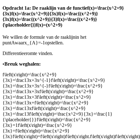
Opdracht 1a: De raaklijn van de functie
f(x)=\frac{x^2+9}
{3x}f(x)=\frac{x^2+9)}{3x}f(x)=\frac{(x^2+9)}
{3x}f(x)=\frac{(x^2+9)}{3}f(x)=\frac{(x^2+9)}
{\placeholder{}}f(x)=(x^2+9)
We willen de formule van de raaklijn
in het
punt
A
waar
x_{A}=-1
opstellen.
Differentieer
om
te vinden.
•
Breuk weghalen:
f\left(x\right)=\frac{x^2+9}
{3x}=\frac13x+3x^{-1}f\left(x\right)=\frac{x^2+9}
{3x}=\frac13x+3x^{-}f\left(x\right)=\frac{x^2+9}
{3x}=\frac13x+3xf\left(x\right)=\frac{x^2+9}
{3x}=\frac13x+3f\left(x\right)=\frac{x^2+9}
{3x}=\frac13x+f\left(x\right)=\frac{x^2+9}
{3x}=\frac13xf\left(x\right)=\frac{x^2+9}
{3x}=\frac13f\left(x\right)=\frac{x^2+9}{3x}=\frac{1}
{\placeholder{}}f\left(x\right)=\frac{x^2+9}
{3x}=1f\left(x\right)=\frac{x^2+9}
{3x}=f\left(x\right)=\frac{x^2+9}
{3x}f\left(x\right)=f\left(x\right)f\left(x\right.f\left(x\right)f\left(x\right)+