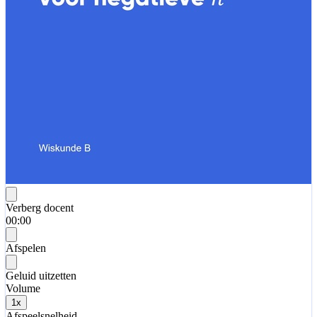
Verberg docent
00:00
Afspelen
Geluid uitzetten
Volume
1
x
Afspeelsnelheid