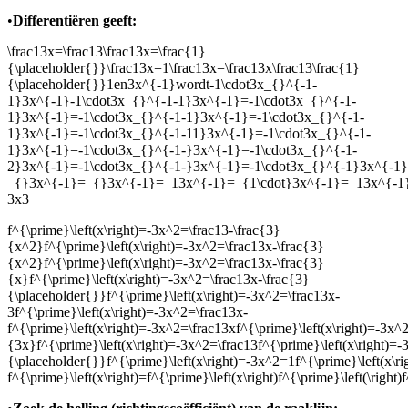
•
Differentiëren geeft:
\frac13x=\frac13\frac13x=\frac{1}
{\placeholder{}}\frac13x=1\frac13x=\frac13x\frac13\frac{1}
{\placeholder{}}1
en
3x^{-1}
wordt
-1\cdot3x_{}^{-1-
1}3x^{-1}-1\cdot3x_{}^{-1-1}3x^{-1}=-1\cdot3x_{}^{-1-
1}3x^{-1}=-1\cdot3x_{}^{-1-1}3x^{-1}=-1\cdot3x_{}^{-1-
1}3x^{-1}=-1\cdot3x_{}^{-1-11}3x^{-1}=-1\cdot3x_{}^{-1-
1}3x^{-1}=-1\cdot3x_{}^{-1-}3x^{-1}=-1\cdot3x_{}^{-1-
2}3x^{-1}=-1\cdot3x_{}^{-1-}3x^{-1}=-1\cdot3x_{}^{-1}3x^{-1}
_{}3x^{-1}=_{}3x^{-1}=_13x^{-1}=_{1\cdot}3x^{-1}=_13x^{-1
3x3
f^{\prime}\left(x\right)=-3x^2=\frac13-\frac{3}
{x^2}f^{\prime}\left(x\right)=-3x^2=\frac13x-\frac{3}
{x^2}f^{\prime}\left(x\right)=-3x^2=\frac13x-\frac{3}
{x}f^{\prime}\left(x\right)=-3x^2=\frac13x-\frac{3}
{\placeholder{}}f^{\prime}\left(x\right)=-3x^2=\frac13x-
3f^{\prime}\left(x\right)=-3x^2=\frac13x-
f^{\prime}\left(x\right)=-3x^2=\frac13xf^{\prime}\left(x\right)=-3x^
{3x}f^{\prime}\left(x\right)=-3x^2=\frac13f^{\prime}\left(x\right)=
{\placeholder{}}f^{\prime}\left(x\right)=-3x^2=1f^{\prime}\left(x\rig
f^{\prime}\left(x\right)=f^{\prime}\left(x\right)f^{\prime}\left(\right)