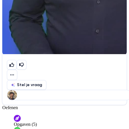
Stel je vraag
Oefenen
Help ons de video te verbeteren
De audio is slecht
De uitleg is onduidelijk
Opgaven (5)
Informatie is onjuist
Er mist informatie