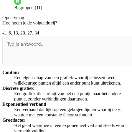
Begrippen (11)
De docent is te langdradig
Open vraag
De uitleg gaat te langzaam
De uitleg gaat te snel
Hoe noem je de volgende rij?
Afspelen werkte niet
Iets anders
-1, 6, 13, 20, 27, 34
Continu
Een eigenschap van een grafiek waarbij je tussen twee
willekeurige punten altijd een ander punt kunt uitrekenen.
Discrete grafiek
Een grafiek die springt van het ene puntje naar het andere
puntje, zonder verbindingen daartussen.
Exponentieel verband
Een verband dat lijkt op een gebogen lijn en waarbij de y-
waarde met een constante factor verandert.
Groeifactor
Het getal waarmee in een exponentieel verband steeds wordt
vermenigvuldigd.