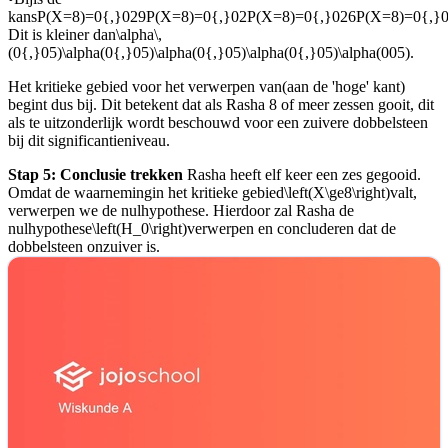
kans
P(X=8)=0{,}029P(X=8)=0{,}02P(X=8)=0{,}026P(X=8)=0{,}
Dit is kleiner dan
\alpha\,
(0{,}05)\alpha(0{,}05)\alpha(0{,}05)\alpha(0{,}05)\alpha(005)
.
Het kritieke gebied voor het verwerpen van
(aan de 'hoge' kant)
begint dus bij
. Dit betekent dat als Rasha 8 of meer zessen gooit, dit
als te uitzonderlijk wordt beschouwd voor een zuivere dobbelsteen
bij dit significantieniveau.
Stap 5: Conclusie trekken
Rasha heeft elf keer een zes gegooid.
Omdat de waarneming
in het kritieke gebied
\left(X\ge8\right)
valt,
verwerpen we de nulhypothese. Hierdoor zal Rasha de
nulhypothese
\left(H_0\right)
verwerpen en concluderen dat de
dobbelsteen onzuiver is.