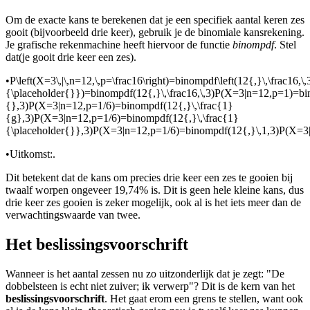
Om de exacte kans te berekenen dat je een specifiek aantal keren zes
gooit (bijvoorbeeld drie keer), gebruik je de binomiale kansrekening.
Je grafische rekenmachine heeft hiervoor de functie
binompdf
. Stel
dat
(je gooit drie keer een zes).
•
P\left(X=3\,|\,n=12,\,p=\frac16\right)=binompdf\left(12{,}\,\frac16,
{\placeholder{}})=binompdf(12{,}\,\frac16,\,3)P(X=3|n=12,p=1)=bi
{},3)P(X=3|n=12,p=1/6)=binompdf(12{,}\,\frac{1}
{g},3)P(X=3|n=12,p=1/6)=binompdf(12{,}\,\frac{1}
{\placeholder{}},3)P(X=3|n=12,p=1/6)=binompdf(12{,}\,1,3)P(X=3
•
Uitkomst:
.
Dit betekent dat de kans om precies drie keer een zes te gooien bij
twaalf worpen ongeveer 19,74% is. Dit is geen hele kleine kans, dus
drie keer zes gooien is zeker mogelijk, ook al is het iets meer dan de
verwachtingswaarde van twee.
Het beslissingsvoorschrift
Wanneer is het aantal zessen nu zo uitzonderlijk dat je zegt: "De
dobbelsteen is echt niet zuiver; ik verwerp
"? Dit is de kern van het
beslissingsvoorschrift
. Het gaat erom een grens te stellen, want ook