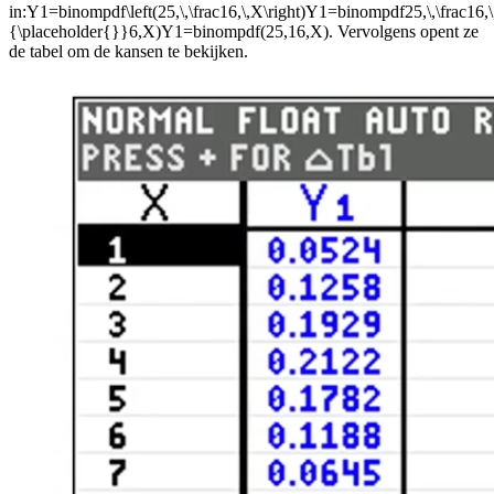
in:
Y1=binompdf\left(25,\,\frac16,\,X\right)Y1=binompdf25,\,\frac
{\placeholder{}}6,X)Y1=binompdf(25,16,X)
. Vervolgens opent ze
de tabel om de kansen te bekijken.