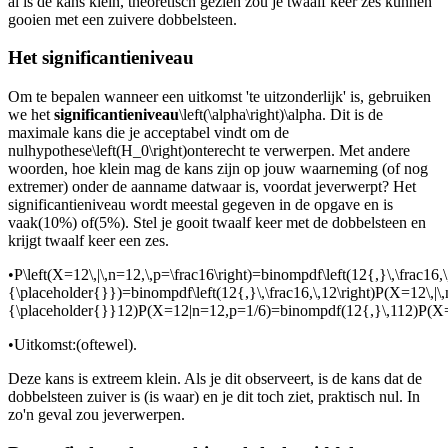
al is de kans klein, theoretisch gezien zou je twaalf keer zes kunnen
gooien met een zuivere dobbelsteen.
Het significantieniveau
Om te bepalen wanneer een uitkomst 'te uitzonderlijk' is, gebruiken
we het
significantieniveau
\left(\alpha\right)\alpha
. Dit is de
maximale kans die je acceptabel vindt om de
nulhypothese
\left(H_0\right)
onterecht te verwerpen. Met andere
woorden, hoe klein mag de kans zijn op jouw waarneming (of nog
extremer) onder de aanname dat
waar is, voordat je
verwerpt? Het
significantieniveau wordt meestal gegeven in de opgave en is
vaak
(10%) of
(5%). Stel je gooit twaalf keer met de dobbelsteen en
krijgt twaalf keer een zes.
•
P\left(X=12\,|\,n=12,\,p=\frac16\right)=binompdf\left(12{,}\,\frac16,
{\placeholder{}})=binompdf\left(12{,}\,\frac16,\,12\right)P(X=12\,
{\placeholder{}}12)P(X=12|n=12,p=1/6)=binompdf(12{,}\,112)P(
•
Uitkomst:
(oftewel
).
Deze kans is extreem klein. Als je dit observeert, is de kans dat de
dobbelsteen zuiver is (
is waar) en je dit toch ziet, praktisch nul. In
zo'n geval zou je
verwerpen.