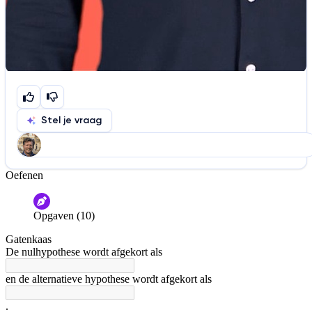
Stel je vraag
Oefenen
Help ons de video te verbeteren
De audio is slecht
De uitleg is onduidelijk
Opgaven (10)
Informatie is onjuist
Er mist informatie
Gatenkaas
De docent is te langdradig
De nulhypothese wordt afgekort als
De uitleg gaat te langzaam
De uitleg gaat te snel
en de alternatieve hypothese wordt afgekort als
Afspelen werkte niet
Iets anders
.