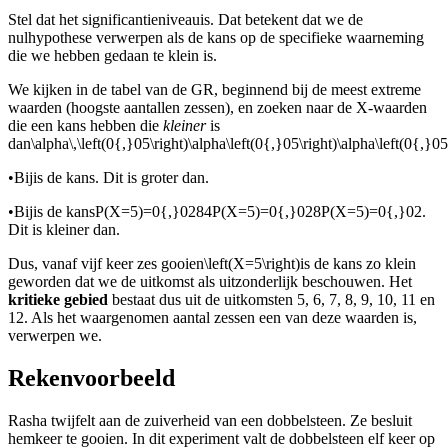
Stel dat het significantieniveau
is. Dat betekent dat we de
nulhypothese verwerpen als de kans op de specifieke waarneming
die we hebben gedaan te klein is.
We kijken in de tabel van de GR, beginnend bij de meest extreme
waarden (hoogste aantallen zessen), en zoeken naar de X-waarden
die een kans hebben die
kleiner
is
dan
\alpha\,\left(0{,}05\right)\alpha\left(0{,}05\right)\alpha\left(0{,}05
•
Bij
is de kans
. Dit is groter dan
.
•
Bij
is de kans
P(X=5)=0{,}0284P(X=5)=0{,}028P(X=5)=0{,}02
.
Dit is kleiner dan
.
Dus, vanaf vijf keer zes gooien
\left(X=5\right)
is de kans zo klein
geworden dat we de uitkomst als uitzonderlijk beschouwen. Het
kritieke gebied
bestaat dus uit de uitkomsten 5, 6, 7, 8, 9, 10, 11 en
12. Als het waargenomen aantal zessen een van deze waarden is,
verwerpen we
.
Rekenvoorbeeld
Rasha twijfelt aan de zuiverheid van een dobbelsteen. Ze besluit
hem
keer te gooien. In dit experiment valt de dobbelsteen elf keer op