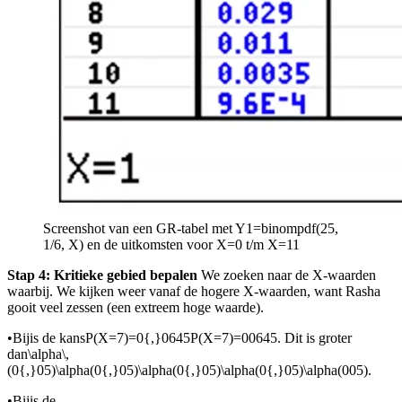
Screenshot van een GR-tabel met Y1=binompdf(25,
1/6, X) en de uitkomsten voor X=0 t/m X=11
Stap 4: Kritieke gebied bepalen
We zoeken naar de X-waarden
waarbij
. We kijken weer vanaf de hogere X-waarden, want Rasha
gooit veel zessen (een extreem hoge waarde).
•
Bij
is de kans
P(X=7)=0{,}0645P(X=7)=00645
. Dit is groter
dan
\alpha\,
(0{,}05)\alpha(0{,}05)\alpha(0{,}05)\alpha(0{,}05)\alpha(005)
.
•
Bij
is de