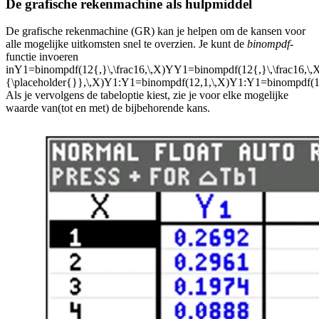
De grafische rekenmachine als hulpmiddel
De grafische rekenmachine (GR) kan je helpen om de kansen voor
alle mogelijke uitkomsten snel te overzien. Je kunt de
binompdf
-
functie invoeren
in
Y1=binompdf(12{,}\,\frac16,\,X)YY1=binompdf(12{,}\,\frac16,\
{\placeholder{}},\,X)Y1:Y1=binompdf(12,1,\,X)Y1:Y1=binompdf(
Als je vervolgens de tabeloptie kiest, zie je voor elke mogelijke
waarde van
(
tot en met
) de bijbehorende kans.