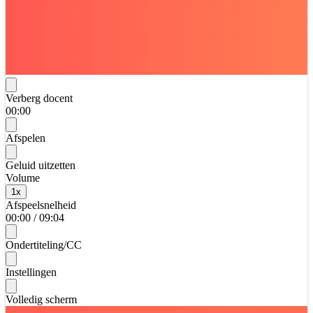
Verberg docent
00:00
Afspelen
Geluid uitzetten
Volume
1
x
Afspeelsnelheid
00:00
/
09:04
Ondertiteling/CC
Instellingen
Volledig scherm