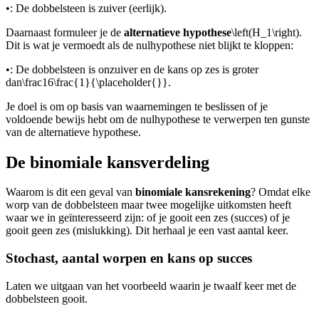
•
: De dobbelsteen is zuiver (eerlijk).
Daarnaast formuleer je de
alternatieve hypothese
\left(H_1\right)
.
Dit is wat je vermoedt als de nulhypothese niet blijkt te kloppen:
•
: De dobbelsteen is onzuiver en de kans op zes is groter
dan
\frac16\frac{1}{\placeholder{}}
.
Je doel is om op basis van waarnemingen te beslissen of je
voldoende bewijs hebt om de nulhypothese te verwerpen ten gunste
van de alternatieve hypothese.
De binomiale kansverdeling
Waarom is dit een geval van
binomiale kansrekening
? Omdat elke
worp van de dobbelsteen maar twee mogelijke uitkomsten heeft
waar we in geïnteresseerd zijn: of je gooit een zes (succes) of je
gooit geen zes (mislukking). Dit herhaal je een vast aantal keer.
Stochast, aantal worpen en kans op succes
Laten we uitgaan van het voorbeeld waarin je twaalf keer met de
dobbelsteen gooit.