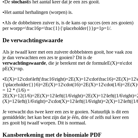
•
De
stochast
is het aantal keer dat je een zes gooit.
•
Het aantal herhalingen (worpen) is
.
•
Als de dobbelsteen zuiver is, is de kans op succes (een zes gooien)
per worp
p=\frac16p=\frac{1}{\placeholder{}}p=1p=1/
.
De verwachtingswaarde
Als je twaalf keer met een zuivere dobbelsteen gooit, hoe vaak zou
je dan verwachten een zes te gooien? Dit is de
verwachtingswaarde
, die je berekent met de formule
E(X)=n\cdot
pE(X)=np
.
•
E(X)=12\cdot\left(\frac16\right)=2E(X)=12\cdot\frac16)=2E(X)=12
{\placeholder{}}6)=2E(X)=12\cdot(16)=2E(X)=12\cdot(1/6)=2E(X
= 12 * (1/6) =
2E(X)=12(1/6)=2E(X)=12\left((1/6\right)=2E(X)=12\left((1/6\right)=
(X)=12\left((1/6\right)=2\cdot(X)=12\left((1/6\right)=2(X)=12\left((1
Je verwacht dus twee keer een zes te gooien. Natuurlijk is dit een
gemiddelde; het kan best zijn dat je één, drie of zelfs nul keer een
zes gooit bij twaalf worpen. Dit is normaal.
Kansberekening met de binomiale PDF