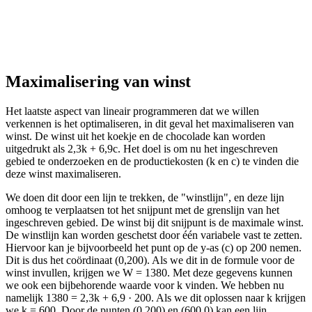
Maximalisering van winst
Het laatste aspect van lineair programmeren dat we willen
verkennen is het optimaliseren, in dit geval het maximaliseren van
winst. De winst uit het koekje en de chocolade kan worden
uitgedrukt als 2,3k + 6,9c. Het doel is om nu het ingeschreven
gebied te onderzoeken en de productiekosten (k en c) te vinden die
deze winst maximaliseren.
We doen dit door een lijn te trekken, de "winstlijn", en deze lijn
omhoog te verplaatsen tot het snijpunt met de grenslijn van het
ingeschreven gebied. De winst bij dit snijpunt is de maximale winst.
De winstlijn kan worden geschetst door één variabele vast te zetten.
Hiervoor kan je bijvoorbeeld het punt op de y-as (c) op 200 nemen.
Dit is dus het coördinaat (0,200). Als we dit in de formule voor de
winst invullen, krijgen we W = 1380. Met deze gegevens kunnen
we ook een bijbehorende waarde voor k vinden. We hebben nu
namelijk 1380 = 2,3k + 6,9 · 200. Als we dit oplossen naar k krijgen
we k = 600. Door de punten (0,200) en (600,0) kan een lijn