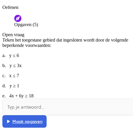
Oefenen
Opgaven (5)
Open vraag
Teken het toegestane gebied dat ingesloten wordt door de volgende
beperkende voorwaarden:
a. y ≤ 6
b. y ≤ 3x
c. x ≤ 7
d. y ≥ 1
e. 4x + 6y ≥ 18
Maak opgaven