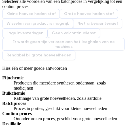
Selecteer alle voordelen van een batchproces in vergelijking tot een
Afspelen werkte niet
Iets anders
continu proces.
Kleine hoeveelheden stof
Grote hoeveelheden stof
Wisselen van product is mogelijk
Niet arbeidsintensief
Lage investeringen
Geen volcontinudienst
Er wordt geen tijd verloren aan het leeghalen van de
machines
Rendabel bij grote hoeveelheden
Kies één of meer goede antwoorden
Fijnchemie
Producten die meerdere synthesen ondergaan, zoals
medicijnen
Bulkchemie
Raffinage van grote hoeveelheden, zoals aardolie
Batchproces
Proces in porties, geschikt voor kleine hoeveelheden
Continu proces
Ononderbroken proces, geschikt voor grote hoeveelheden
Destillatie