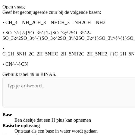
Open vraag
De uitleg gaat te langzaam
De uitleg gaat te snel
Geef het geconjugeerde zuur bij de volgende basen:
Afspelen werkte niet
Iets anders
•
CH_3—NH_2CH_3—NHCH_3—NH2CH—NH2
•
SO_3^{2-}SO_3\;^{2-}SO_3\;^2SO_3\;^2-
SO_3\;^2SO_3\;^{}SO_3\;^2SO_3\;^2SO_3\;^{}SO_3\;^{^{}}S
•
C_2H_5NH_2C_2H_5NHC_2H_5NH2C_2H_5NH2_{}C_2H_5N
•
CN^{-}CN
Gebruik tabel 49 in BINAS.
Base
Een deeltje dat een H plus kan opnemen
Basische oplossing
Ontstaat als een base in water wordt gedaan