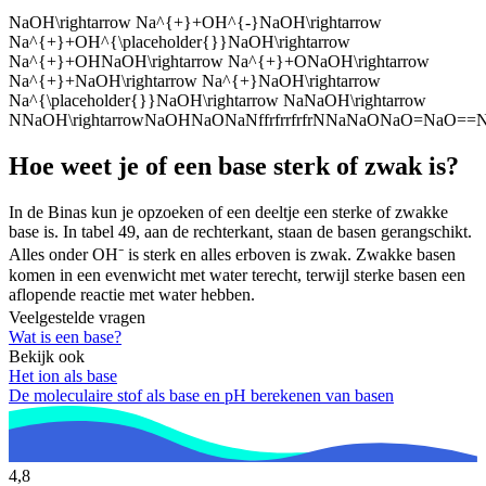
NaOH\rightarrow Na^{+}+OH^{-}NaOH\rightarrow
Na^{+}+OH^{\placeholder{}}NaOH\rightarrow
Na^{+}+OHNaOH\rightarrow Na^{+}+ONaOH\rightarrow
Na^{+}+NaOH\rightarrow Na^{+}NaOH\rightarrow
Na^{\placeholder{}}NaOH\rightarrow NaNaOH\rightarrow
NNaOH\rightarrowNaOHNaONaNffrfrrfrfrNNaNaONaO=NaO
Hoe weet je of een base sterk of zwak is?
In de Binas kun je opzoeken of een deeltje een sterke of zwakke
base is. In tabel 49, aan de rechterkant, staan de basen gerangschikt.
Alles onder OH⁻ is sterk en alles erboven is zwak. Zwakke basen
komen in een evenwicht met water terecht, terwijl sterke basen een
aflopende reactie met water hebben.
Veelgestelde vragen
Wat is een base?
Bekijk ook
Het ion als base
De moleculaire stof als base en pH berekenen van basen
4,8