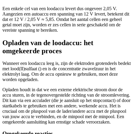
Een enkele cel van een loodaccu levert dus ongeveer 2,05 V.
Aangezien een autoaccu een spanning van 12 V levert, betekent dit
dat er 12 V / 2,05 V ≈ 5,85. Omdat het aantal cellen een geheel
getal moet zijn, worden er zes cellen in serie geschakeld om de
vereiste spanning te bereiken.
Opladen van de loodaccu: het
omgekeerde proces
Wanneer een loodaccu leeg is, zijn de elektroden grotendeels bedekt
met lood(II)sulfaat (
) en is de concentratie zwavelzuur in het
elektrolyt laag. Om de accu opnieuw te gebruiken, moet deze
worden opgeladen.
Opladen houdt in dat we een externe elektrische stroom door de
accu sturen, in de tegenovergestelde richting van de stroomlevering.
Dit kan via een acculader (die je aansluit op het stopcontact) of door
startkabels te gebruiken met een andere, werkende accu. Het is
cruciaal om de pluspool van de lader/andere accu met de pluspool
van jouw accu te verbinden, en de minpool met de minpool. Een
omgekeerde aansluiting kan ernstige schade veroorzaken.
Omgekeerde reacties