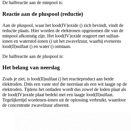
De halfreactie aan de minpool is:
Reactie aan de pluspool (reductie)
Aan de pluspool, waar het lood(IV)oxide (
) zich bevindt, vindt de
reductie plaats. Hier worden de elektronen opgenomen die van de
minpool afkomstig zijn. Het lood(IV)oxide reageert met sulfaat-
ionen en waterstof-ionen (
) uit het zwavelzuur, waarbij eveneens
lood(II)sulfaat (
) en water (
) ontstaan.
De halfreactie aan de pluspool is:
Het belang van neerslag
Zoals je ziet, is lood(II)sulfaat (
) het reactieproduct aan beide
elektroden. Dit
is een vaste stof die neerslaat als een wit laagje op de
elektroden. Tijdens het ontladen wordt dus zowel de loden plaat als
de lood(IV)oxide plaat bedekt met een laagje lood(II)sulfaat.
Tegelijkertijd worden
en
-ionen uit de oplossing verbruikt, waardoor
de concentratie zwavelzuur afneemt.