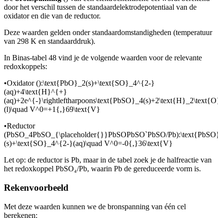
door het verschil tussen de standaardelektrodepotentiaal van de
oxidator en die van de reductor.
Deze waarden gelden onder standaardomstandigheden (temperatuur
van 298 K en standaarddruk).
In Binas-tabel 48 vind je de volgende waarden voor de relevante
redoxkoppels:
•
Oxidator (
):
\text{PbO}_2(s)+\text{SO}_4^{2-}
(aq)+4\text{H}^{+}
(aq)+2e^{-}\rightleftharpoons\text{PbSO}_4(s)+2\text{H}_2\text{O
(l)\quad V^0=+1{,}69\text{V}
•
Reductor
(
PbSO_4PbSO_{\placeholder{}}PbSOPbSO`PbSO
/Pb):
\text{PbSO}
(s)+\text{SO}_4^{2-}(aq)\quad V^0=-0{,}36\text{V}
Let op: de reductor is Pb, maar in de tabel zoek je de halfreactie van
het redoxkoppel PbSO₄/Pb, waarin Pb de gereduceerde vorm is.
Rekenvoorbeeld
Met deze waarden kunnen we de bronspanning van één cel
berekenen: