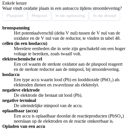
Enkele keuze
De uitleg gaat te langzaam
De uitleg gaat te snel
Waar vindt oxidatie plaats in een autoaccu tijdens stroomlevering?
Afspelen werkte niet
Iets anders
Pluspool
Minpool
In de oplossing
In de draad
bronspanning
Het potentiaalverschil (delta V nul) tussen de V nul van de
oxidator en de V nul van de reductor, te vinden in tabel 48.
cellen (in een loodaccu)
Meerdere eenheden die in serie zijn geschakeld om een hoger
voltage te bereiken, zoals twaalf volt.
elektrochemische cel
Een cel waarin de sterkste oxidator aan de pluspool reageert
en de sterkste reductor aan de minpool, bij stroomlevering.
loodaccu
Een type accu waarin lood (Pb) en looddioxide (PbO₂) als
elektroden dienen en zwavelzuur als elektrolyt.
negatieve elektrode
De elektrode die bestaat uit lood (Pb).
negative terminal
De uiteindelijke minpool van de accu.
oplaadbaar (accu)
Een accu is oplaadbaar doordat de reactieproducten (PbSO₄)
neerslaan op de elektroden en de reactie omkeerbaar is.
Opladen van een accu