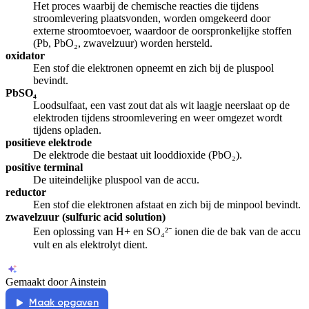
Het proces waarbij de chemische reacties die tijdens
stroomlevering plaatsvonden, worden omgekeerd door
externe stroomtoevoer, waardoor de oorspronkelijke stoffen
(Pb, PbO₂, zwavelzuur) worden hersteld.
oxidator
Een stof die elektronen opneemt en zich bij de pluspool
bevindt.
PbSO₄
Loodsulfaat, een vast zout dat als wit laagje neerslaat op de
elektroden tijdens stroomlevering en weer omgezet wordt
tijdens opladen.
positieve elektrode
De elektrode die bestaat uit looddioxide (PbO₂).
positive terminal
De uiteindelijke pluspool van de accu.
reductor
Een stof die elektronen afstaat en zich bij de minpool bevindt.
zwavelzuur (sulfuric acid solution)
Een oplossing van H+ en SO₄²⁻ ionen die de bak van de accu
vult en als elektrolyt dient.
Gemaakt door Ainstein
Maak opgaven