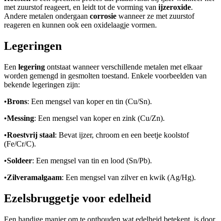
met zuurstof reageert, en leidt tot de vorming van
ijzeroxide
.
Andere metalen ondergaan
corrosie
wanneer ze met zuurstof
reageren en kunnen ook een oxidelaagje vormen.
Legeringen
Een
legering
ontstaat wanneer verschillende metalen met elkaar
worden gemengd in gesmolten toestand. Enkele voorbeelden van
bekende legeringen zijn:
•
Brons
: Een mengsel van koper en tin (Cu/Sn).
•
Messing
: Een mengsel van koper en zink (Cu/Zn).
•
Roestvrij staal
: Bevat ijzer, chroom en een beetje koolstof
(Fe/Cr/C).
•
Soldeer
: Een mengsel van tin en lood (Sn/Pb).
•
Zilveramalgaam
: Een mengsel van zilver en kwik (Ag/Hg).
Ezelsbruggetje voor edelheid
Een handige manier om te onthouden wat edelheid betekent, is door