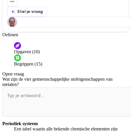
Stel je vraag
Oefenen
Help ons de video te verbeteren
De audio is slecht
De uitleg is onduidelijk
Opgaven (10)
Informatie is onjuist
Er mist informatie
Begrippen (15)
De docent is te langdradig
Open vraag
De uitleg gaat te langzaam
De uitleg gaat te snel
Wat zijn de vier gemeenschappelijke stofeigenschappen van
Afspelen werkte niet
Iets anders
metalen?
Periodiek systeem
Een tabel waarin alle bekende chemische elementen zijn