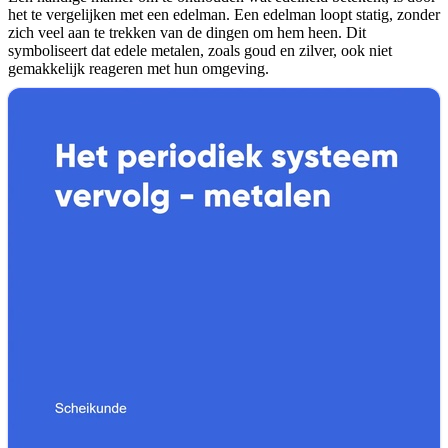
het te vergelijken met een edelman. Een edelman loopt statig, zonder
zich veel aan te trekken van de dingen om hem heen. Dit
symboliseert dat edele metalen, zoals goud en zilver, ook niet
gemakkelijk reageren met hun omgeving.