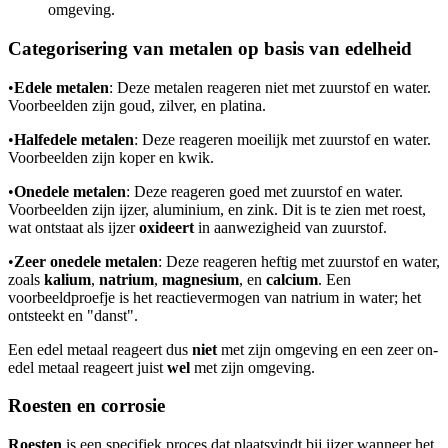
omgeving.
Categorisering van metalen op basis van edelheid
•
Edele metalen
: Deze metalen reageren niet met zuurstof en water.
Voorbeelden zijn goud, zilver, en
platina.
•
Halfedele metalen
: Deze reageren moeilijk met zuurstof en water.
Voorbeelden zijn koper en kwik.
•
Onedele metalen
: Deze reageren goed met zuurstof en water.
Voorbeelden zijn ijzer, aluminium, en zink. Dit is te zien met roest,
wat ontstaat als ijzer
oxideert
in aanwezigheid van zuurstof.
•
Zeer onedele metalen
: Deze reageren heftig met zuurstof en water,
zoals
kalium
,
natrium
,
magnesium
, en
calcium
. Een
voorbeeldproefje is het reactievermogen van natrium in water; het
ontsteekt en "danst".
Een edel metaal reageert dus
niet
met zijn omgeving en een zeer on-
edel metaal reageert juist
wel
met zijn omgeving.
Roesten en corrosie
Roesten
is een specifiek proces dat plaatsvindt bij ijzer wanneer het