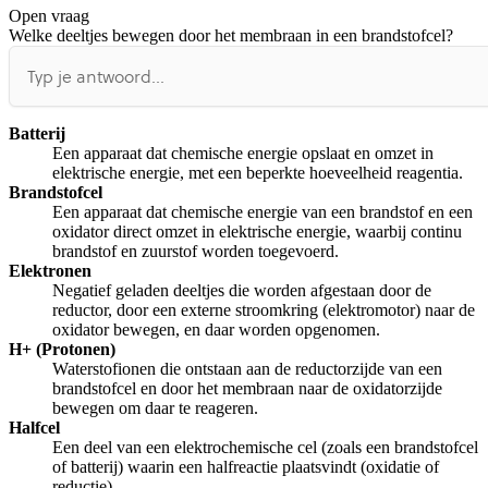
Open vraag
De uitleg gaat te langzaam
De uitleg gaat te snel
Welke deeltjes bewegen door het membraan in een brandstofcel?
Afspelen werkte niet
Iets anders
Batterij
Een apparaat dat chemische energie opslaat en omzet in
elektrische energie, met een beperkte hoeveelheid reagentia.
Brandstofcel
Een apparaat dat chemische energie van een brandstof en een
oxidator direct omzet in elektrische energie, waarbij continu
brandstof en zuurstof worden toegevoerd.
Elektronen
Negatief geladen deeltjes die worden afgestaan door de
reductor, door een externe stroomkring (elektromotor) naar de
oxidator bewegen, en daar worden opgenomen.
H+ (Protonen)
Waterstofionen die ontstaan aan de reductorzijde van een
brandstofcel en door het membraan naar de oxidatorzijde
bewegen om daar te reageren.
Halfcel
Een deel van een elektrochemische cel (zoals een brandstofcel
of batterij) waarin een halfreactie plaatsvindt (oxidatie of
reductie).