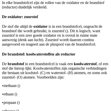
In elke brandstofcel zijn de rollen van de oxidator en de brandstof
(reductor) duidelijk verdeeld.
De oxidator: zuurstof
De stof die altijd de
oxidator
is in een brandstofcel, ongeacht de
brandstof die wordt gebruikt, is zuurstof (
). Dit is logisch, want
zuurstof is een zeer goede oxidator en is overal in ruime mate
aanwezig (denk aan lucht). Zuurstof wordt daarom continu
aangevoerd en reageert aan de pluspool van de brandstofcel.
De brandstof: koolwaterstoffen als reductor
De
brandstof
in een brandstofcel is vaak een
koolwaterstof
, of een
stof die hierop lijkt. Koolwaterstoffen zijn organische verbindingen
die bestaan uit koolstof- (C) en waterstof- (H) atomen, en soms ook
zuurstof- (O) atomen. Voorbeelden zijn:
•
methaan (
)
•
ethaan (
)
•
propaan (
)
•
glucose (
)