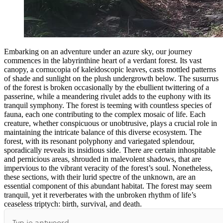
Embarking on an adventure under an azure sky, our journey
commences in the labyrinthine heart of a verdant forest. Its vast
canopy, a cornucopia of kaleidoscopic leaves, casts mottled patterns
of shade and sunlight on the plush undergrowth below. The susurrus
of the forest is broken occasionally by the ebullient twittering of a
passerine, while a meandering rivulet adds to the euphony with its
tranquil symphony. The forest is teeming with countless species of
fauna, each one contributing to the complex mosaic of life. Each
creature, whether conspicuous or unobtrusive, plays a crucial role in
maintaining the intricate balance of this diverse ecosystem. The
forest, with its resonant polyphony and variegated splendour,
sporadically reveals its insidious side. There are certain inhospitable
and pernicious areas, shrouded in malevolent shadows, that are
impervious to the vibrant veracity of the forest’s soul. Nonetheless,
these sections, with their lurid spectre of the unknown, are an
essential component of this abundant habitat. The forest may seem
tranquil, yet it reverberates with the unbroken rhythm of life’s
ceaseless triptych: birth, survival, and death.