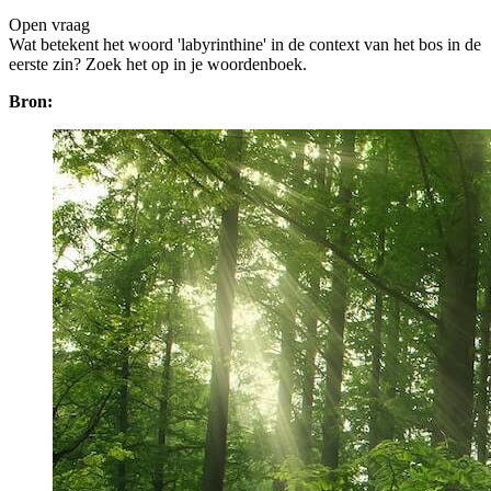
Open vraag
De uitleg gaat te langzaam
De uitleg gaat te snel
Wat betekent het woord 'labyrinthine' in de context van het bos in de
Afspelen werkte niet
Iets anders
eerste zin? Zoek het op in je woordenboek.
Bron: