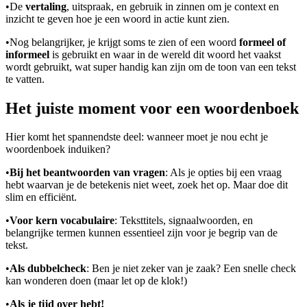
•
De
vertaling
, uitspraak, en gebruik in zinnen om je context en
inzicht te geven hoe je een woord in actie kunt zien.
•
Nog belangrijker, je krijgt soms te zien of een woord
formeel of
informeel
is gebruikt en waar in de wereld dit woord het vaakst
wordt gebruikt, wat super handig kan zijn om de toon van een tekst
te vatten.
Het juiste moment voor een woordenboek
Hier komt het spannendste deel: wanneer moet je nou echt je
woordenboek induiken?
•
Bij het beantwoorden van vragen
: Als je opties bij een vraag
hebt waarvan je de betekenis niet weet, zoek het op. Maar doe dit
slim en efficiënt.
•
Voor kern vocabulaire
: Teksttitels, signaalwoorden, en
belangrijke termen kunnen essentieel zijn voor je begrip van de
tekst.
•
Als dubbelcheck
: Ben je niet zeker van je zaak? Een snelle check
kan wonderen doen (maar let op de klok!)
•
Als je tijd over hebt!