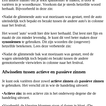
Een andere manier om je tekst spannender te maken, is door te
variëren in je woordkeuze. Voorkom dat je steeds hetzelfde woord
herhaalt. Bijvoorbeeld in deze zin:
•
Nadat de glimmende auto wat moeizaam was gestart, reed de auto
uiteindelijk toch bepakt en bezakt tussen de andere auto's in colonne
naar het festival.
Het woord 'auto' wordt hier drie keer herhaald. Dat leest niet fijn en
maakt de zin minder levendig. Je kunt dit veel beter maken door
synoniemen
te gebruiken. Dit zijn woorden die (ongeveer)
hetzelfde betekenen. Lees deze verbeterde zin:
•
Nadat de glimmende bak wat moeizaam was gestart, reed de
wagen uiteindelijk toch bepakt en bezakt tussen de andere
gemotoriseerde vierwielers in colonne naar het festival.
Afwisselen tussen actieve en passieve zinnen
Je kunt ook variëren door zowel
actieve zinnen
als
passieve zinnen
te gebruiken. Het verschil zit in wie de handeling uitvoert:
•
Actieve zin:
in een actieve zin is het onderwerp degene die de
handeling uitvoert.
•
Voorbeeld: de kleurige bloemen staan al dagen in bloei. (De