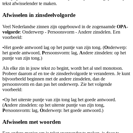
tekst afwisselender te maken.
Afwisselen in zinsdeelvolgorde
Veel Nederlandse zinnen zijn opgebouwd in de zogenaamde
OPA-
volgorde
: Onderwerp - Persoonsvorm - Andere zinsdelen. Een
voorbeeld:
•
Het goede antwoord lag op het puntje van zijn tong. (
O
nderwerp:
het goede antwoord,
P
ersoonsvorm: lag,
A
ndere zinsdelen: op het
puntje van zijn tong.)
Als elke zin in jouw tekst zo begint, wordt het al snel monotoon.
Probeer daarom af en toe de zinsdeelvolgorde te veranderen. Je kunt
bijvoorbeeld beginnen met de andere zinsdelen, dan de
persoonsvorm en dan pas het onderwerp. Zie het volgende
voorbeeld:
•
Op het uiterste puntje van zijn tong lag het goede antwoord.
(
A
ndere zinsdelen: op het uiterste puntje van zijn tong,
P
ersoonsvorm: lag,
O
nderwerp: het goede antwoord.)
Afwisselen met woorden