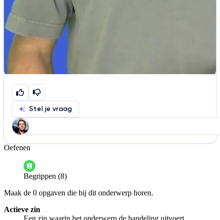
Stel je vraag
Oefenen
Help ons de video te verbeteren
De audio is slecht
De uitleg is onduidelijk
Begrippen (8)
Informatie is onjuist
Er mist informatie
Maak de 0 opgaven die bij dit onderwerp horen.
De docent is te langdradig
Actieve zin
De uitleg gaat te langzaam
De uitleg gaat te snel
Een zin waarin het onderwerp de handeling uitvoert.