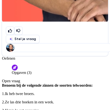
Stel je vraag
Oefenen
Help ons de video te verbeteren
De audio is slecht
De uitleg is onduidelijk
Opgaven (3)
Informatie is onjuist
Er mist informatie
Open vraag
De docent is te langdradig
Benoem bij de volgende zinnen de soorten telwoorden:
De uitleg gaat te langzaam
De uitleg gaat te snel
1.
Ik heb twee broers.
Afspelen werkte niet
Iets anders
2.
Ze las drie boeken in een week.