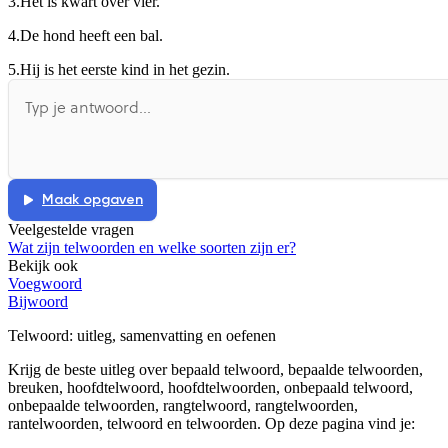
3.
Het is kwart over vier.
4.
De hond heeft een bal.
5.
Hij is het eerste kind in het gezin.
Maak opgaven
Veelgestelde vragen
Wat zijn telwoorden en welke soorten zijn er?
Bekijk ook
Voegwoord
Bijwoord
Telwoord
: uitleg, samenvatting en oefenen
Krijg de beste uitleg over bepaald telwoord, bepaalde telwoorden,
breuken, hoofdtelwoord, hoofdtelwoorden, onbepaald telwoord,
onbepaalde telwoorden, rangtelwoord, rangtelwoorden,
rantelwoorden, telwoord en telwoorden.
Op deze pagina vind je: