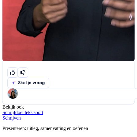
Stel je vraag
Bekijk ook
Help ons de video te verbeteren
Schrijfdoel tekstsoort
De audio is slecht
De uitleg is onduidelijk
Schrijven
Informatie is onjuist
Er mist informatie
Presenteren
: uitleg, samenvatting en oefenen