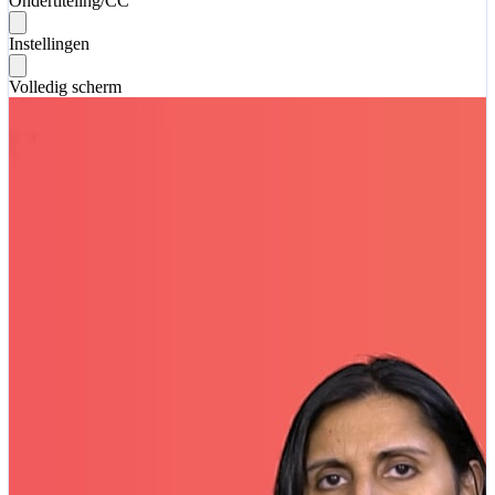
Ondertiteling/CC
Instellingen
Volledig scherm