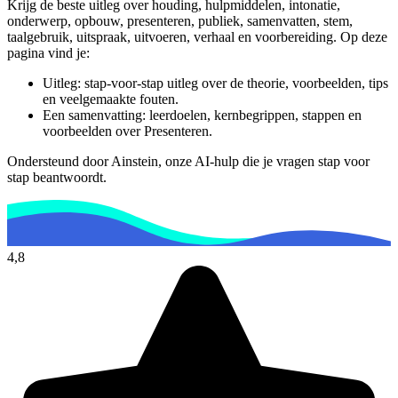
De docent is te langdradig
Krijg de beste uitleg over houding, hulpmiddelen, intonatie,
onderwerp, opbouw, presenteren, publiek, samenvatten, stem,
De uitleg gaat te langzaam
De uitleg gaat te snel
taalgebruik, uitspraak, uitvoeren, verhaal en voorbereiding.
Op deze
pagina vind je:
Afspelen werkte niet
Iets anders
Uitleg: stap-voor-stap uitleg over de theorie, voorbeelden, tips
en veelgemaakte fouten.
Een samenvatting: leerdoelen, kernbegrippen, stappen en
voorbeelden over
Presenteren
.
Ondersteund door Ainstein, onze AI-hulp die je vragen stap voor
stap beantwoordt.
4,8