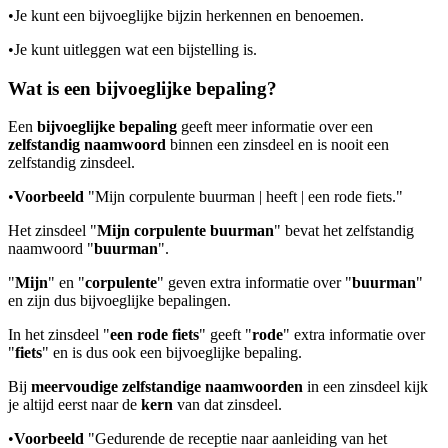
•
Je kunt een bijvoeglijke bijzin herkennen en benoemen.
•
Je kunt uitleggen wat een bijstelling is.
Wat is een bijvoeglijke bepaling?
Een
bijvoeglijke bepaling
geeft meer informatie over een
zelfstandig naamwoord
binnen een zinsdeel en is nooit een
zelfstandig zinsdeel.
•
Voorbeeld
"Mijn corpulente buurman | heeft | een rode fiets."
Het zinsdeel "
Mijn corpulente buurman
" bevat het zelfstandig
naamwoord "
buurman
".
"
Mijn
" en "
corpulente
" geven extra informatie over "
buurman
"
en zijn dus bijvoeglijke bepalingen.
In het zinsdeel "
een rode fiets
" geeft "
rode
" extra informatie over
"
fiets
" en is dus ook een bijvoeglijke bepaling.
Bij
meervoudige zelfstandige naamwoorden
in een zinsdeel kijk
je altijd eerst naar de
kern
van dat zinsdeel.
•
Voorbeeld
"Gedurende de receptie naar aanleiding van het