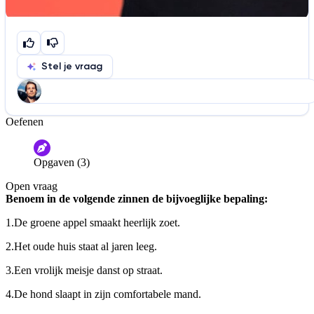
Stel je vraag
Oefenen
Help ons de video te verbeteren
De audio is slecht
De uitleg is onduidelijk
Opgaven (3)
Informatie is onjuist
Er mist informatie
Open vraag
De docent is te langdradig
Benoem in de volgende zinnen de bijvoeglijke bepaling:
De uitleg gaat te langzaam
De uitleg gaat te snel
1.
De groene appel smaakt heerlijk zoet.
Afspelen werkte niet
Iets anders
2.
Het oude huis staat al jaren leeg.
3.
Een vrolijk meisje danst op straat.
4.
De hond slaapt in zijn comfortabele mand.