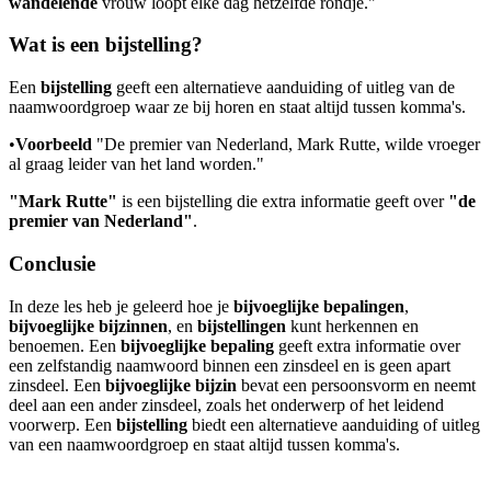
wandelende
vrouw loopt elke dag hetzelfde rondje."
Wat is een bijstelling?
Een
bijstelling
geeft een alternatieve aanduiding of uitleg van de
naamwoordgroep waar ze bij horen en staat altijd tussen komma's.
•
Voorbeeld
"De premier van Nederland, Mark Rutte, wilde vroeger
al graag leider van het land worden."
"Mark Rutte"
is een bijstelling die extra informatie geeft over
"de
premier van Nederland"
.
Conclusie
In deze les heb je geleerd hoe je
bijvoeglijke bepalingen
,
bijvoeglijke bijzinnen
, en
bijstellingen
kunt herkennen en
benoemen. Een
bijvoeglijke bepaling
geeft extra informatie over
een zelfstandig naamwoord binnen een zinsdeel en is geen apart
zinsdeel. Een
bijvoeglijke bijzin
bevat een persoonsvorm en neemt
deel aan een ander zinsdeel, zoals het onderwerp of het leidend
voorwerp. Een
bijstelling
biedt een alternatieve aanduiding of uitleg
van een naamwoordgroep en staat altijd tussen komma's.