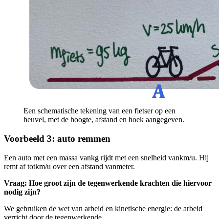
Een schematische tekening van een fietser op een
heuvel, met de hoogte, afstand en hoek aangegeven.
Voorbeeld 3: auto remmen
Een auto met een massa van
kg rijdt met een snelheid van
km/u. Hij
remt af tot
km/u over een afstand van
meter.
Vraag: Hoe groot zijn de tegenwerkende krachten die hiervoor
nodig zijn?
We gebruiken de wet van arbeid en kinetische energie: de arbeid
verricht door de tegenwerkende