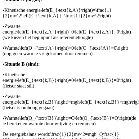
•
Kinetische energie
\left(E_{\text{k,A}}\right)=\frac{1}
{2}mv^2\left(E_{\text{k,A}}=\frac{1}{2}mv^2\right)
•
Zwaarte-
energie
\left(E_{\text{z,A}}\right)=0\left(E_{\text{z,A}}=0\right)
(we kiezen het beginpunt als referentiehoogte)
•
Warmte
\left(Q_{\text{A}}\right)=0\left(Q_{\text{A}}=0\right)
(nog geen warmte vrijgekomen door remmen)
•
Situatie B (eind):
•
Kinetische
energie
\left(E_{\text{k,B}}\right)=0\left(E_{\text{k,B}}=0\right)
(fietser staat stil)
•
Zwaarte-
energie
\left(E_{\text{z,B}}\right)=mgh\left(E_{\text{z,B}}=mgh\righ
(fietser is omhoog gegaan)
•
Warmte
\left(Q_{\text{B}}\right)=Q\left(Q_{\text{B}}=Q\right)
(de
te berekenen warmte door wrijving en remmen)
De energiebalans wordt:
\frac{1}{2}mv^2=mgh+Q\frac{1}