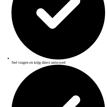
Stel vragen en krijg direct antwoord