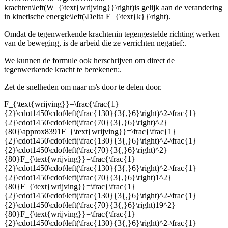
krachten
\left(W_{\text{wrijving}}\right)
is gelijk aan de verandering
in kinetische energie
\left(\Delta E_{\text{k}}\right)
.
Omdat de tegenwerkende krachten
in tegengestelde richting werken
van de beweging, is de arbeid die ze verrichten negatief:
.
We kunnen de formule ook herschrijven om direct de
tegenwerkende kracht te berekenen:
.
Zet de snelheden om naar m/s door te delen door
.
F_{\text{wrijving}}=\frac{\frac{1}
{2}\cdot1450\cdot\left(\frac{130}{3{,}6}\right)^2-\frac{1}
{2}\cdot1450\cdot\left(\frac{70}{3{,}6}\right)^2}
{80}\approx8391F_{\text{wrijving}}=\frac{\frac{1}
{2}\cdot1450\cdot\left(\frac{130}{3{,}6}\right)^2-\frac{1}
{2}\cdot1450\cdot\left(\frac{70}{3{,}6}\right)^2}
{80}F_{\text{wrijving}}=\frac{\frac{1}
{2}\cdot1450\cdot\left(\frac{130}{3{,}6}\right)^2-\frac{1}
{2}\cdot1450\cdot\left(\frac{70}{3{,}6}\right)1^2}
{80}F_{\text{wrijving}}=\frac{\frac{1}
{2}\cdot1450\cdot\left(\frac{130}{3{,}6}\right)^2-\frac{1}
{2}\cdot1450\cdot\left(\frac{70}{3{,}6}\right)19^2}
{80}F_{\text{wrijving}}=\frac{\frac{1}
{2}\cdot1450\cdot\left(\frac{130}{3{,}6}\right)^2-\frac{1}