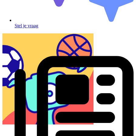
Stel je vraag