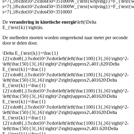
s=7{,}8\cdot10^2\cdot450=351000W_{\text{wrijving}}=F_{\text{wr
s=7{,}8\cdot10^2\cdot450=351000W_{\text{wrijving}}=F_{\text{wr
s=7{,}8\cdot10^2\cdot450=351000
J
De
verandering in kinetische energie
\left(\Delta
E_{\text{k}}\right)
is
.
De snelheden moeten worden omgerekend naar meter per seconde
door te delen door
.
\Delta E_{\text{k}}=\frac{1}
{2}\cdot8{,}3\cdot10^3\cdot\left(\left(\frac{100}{3{,}6}\right)^2-
\left(\frac{50}{3{,}6}\right)^2\right)\approx2\,401\,620\Delta
E_{\text{k}}=\frac{1}
{2}\cdot8{,}3\cdot10^3\cdot\left(\left(\frac{100}{3{,}6}\right)^2-
\left(\frac{50}{3{,}6}\right)^2\right)\approx2\,401620\Delta
E_{\text{k}}=\frac{1}
{2}\cdot8{,}3\cdot10^3\cdot\left(\left(\frac{100}{3{,}6}\right)^2-
\left(\frac{50}{3{,}6}\right)^2\right)\approx2\,401620\Delta
E_{\text{k}}=\frac{1}
{2}\cdot8{,}3\cdot10^3\cdot\left(\left(\frac{100}{3{,}6}\right)^2-
\left(\frac{50}{3{,}6}\right)^2\right)\approx2\,401620\Delta
E_{\text{k}}=\frac{1}
{2}\cdot8{,}3\cdot10^3\cdot\left(\left(\frac{100}{3{,}6}\right)^2-
\left(\frac{50}{3{,}6}\right)^2\right)\approx2\,401.620\Delta
E_{\text{k}}=\frac{1}