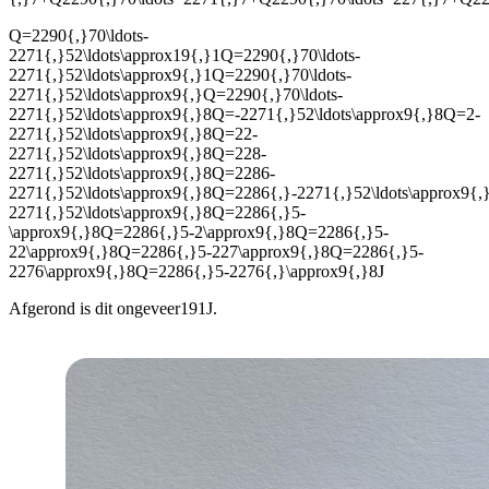
Q=2290{,}70\ldots-
2271{,}52\ldots\approx19{,}1Q=2290{,}70\ldots-
2271{,}52\ldots\approx9{,}1Q=2290{,}70\ldots-
2271{,}52\ldots\approx9{,}Q=2290{,}70\ldots-
2271{,}52\ldots\approx9{,}8Q=-2271{,}52\ldots\approx9{,}8Q=2-
2271{,}52\ldots\approx9{,}8Q=22-
2271{,}52\ldots\approx9{,}8Q=228-
2271{,}52\ldots\approx9{,}8Q=2286-
2271{,}52\ldots\approx9{,}8Q=2286{,}-2271{,}52\ldots\approx9{
2271{,}52\ldots\approx9{,}8Q=2286{,}5-
\approx9{,}8Q=2286{,}5-2\approx9{,}8Q=2286{,}5-
22\approx9{,}8Q=2286{,}5-227\approx9{,}8Q=2286{,}5-
2276\approx9{,}8Q=2286{,}5-2276{,}\approx9{,}8
J
Afgerond is dit ongeveer
191
J.