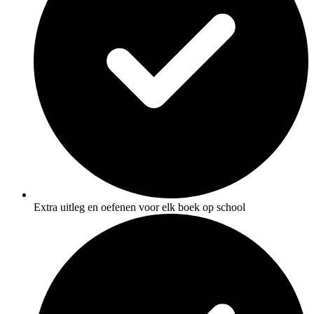
Extra uitleg en oefenen voor elk boek op school