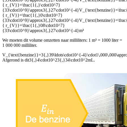
{ r_{V}}=\frac{1{,}\cdot10^7}
{33\cdot10^9}\approx3{,}27\cdot10^{-4}V_{\text{benzine}}=\frac{
{ r_{V}}=\frac{1{,}0\cdot10^7}
{33\cdot10^9}\approx3{,}27\cdot10^{-4}V_{\text{benzine}}=\frac{
{ r_{V}}=\frac{1{,}08\cdot10^7}
{33\cdot10^9}\approx3{,}27\cdot10^{-4}
m³
We moeten dit volume omzetten naar milliliters: 1 m³ = 1000 liter =
1 000 000 milliliter.
V_{\text{benzine}}=3{,}39\ldots\cdot10^{-4}\cdot1\,000\,000\app
Afgerond is dit
3{,}4\cdot10^23{,}34\cdot10^2
mL.