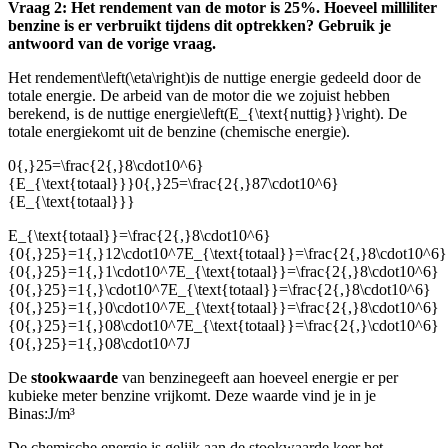
Vraag 2: Het rendement van de motor is 25%. Hoeveel milliliter
benzine is er verbruikt tijdens dit optrekken? Gebruik je
antwoord van de vorige vraag.
Het rendement
\left(\eta\right)
is de nuttige energie gedeeld door de
totale energie. De arbeid van de motor die we zojuist hebben
berekend, is de nuttige energie
\left(E_{\text{nuttig}}\right)
. De
totale energie
komt uit de benzine (chemische energie).
0{,}25=\frac{2{,}8\cdot10^6}
{E_{\text{totaal}}}0{,}25=\frac{2{,}87\cdot10^6}
{E_{\text{totaal}}}
E_{\text{totaal}}=\frac{2{,}8\cdot10^6}
{0{,}25}=1{,}12\cdot10^7E_{\text{totaal}}=\frac{2{,}8\cdot10^6}
{0{,}25}=1{,}1\cdot10^7E_{\text{totaal}}=\frac{2{,}8\cdot10^6}
{0{,}25}=1{,}\cdot10^7E_{\text{totaal}}=\frac{2{,}8\cdot10^6}
{0{,}25}=1{,}0\cdot10^7E_{\text{totaal}}=\frac{2{,}8\cdot10^6}
{0{,}25}=1{,}08\cdot10^7E_{\text{totaal}}=\frac{2{,}\cdot10^6}
{0{,}25}=1{,}08\cdot10^7
J
De
stookwaarde
van benzine
geeft aan hoeveel energie er per
kubieke meter benzine vrijkomt. Deze waarde vind je in je
Binas:
J/m³
De chemische energie is gelijk aan de stookwaarde keer het