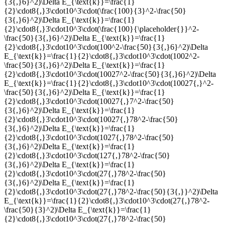
{3{,}6}^2)\Delta E_{\text{k}}=\frac{1}
{2}\cdot8{,}3\cdot10^3\cdot(\frac{100}{3}^2-\frac{50}
{3{,}6}^2)\Delta E_{\text{k}}=\frac{1}
{2}\cdot8{,}3\cdot10^3\cdot(\frac{100}{\placeholder{}}^2-
\frac{50}{3{,}6}^2)\Delta E_{\text{k}}=\frac{1}
{2}\cdot8{,}3\cdot10^3\cdot(100^2-\frac{50}{3{,}6}^2)\Delta
E_{\text{k}}=\frac{1}{2}\cdot8{,}3\cdot10^3\cdot(1002^2-
\frac{50}{3{,}6}^2)\Delta E_{\text{k}}=\frac{1}
{2}\cdot8{,}3\cdot10^3\cdot(10027^2-\frac{50}{3{,}6}^2)\Delta
E_{\text{k}}=\frac{1}{2}\cdot8{,}3\cdot10^3\cdot(10027{,}^2-
\frac{50}{3{,}6}^2)\Delta E_{\text{k}}=\frac{1}
{2}\cdot8{,}3\cdot10^3\cdot(10027{,}7^2-\frac{50}
{3{,}6}^2)\Delta E_{\text{k}}=\frac{1}
{2}\cdot8{,}3\cdot10^3\cdot(10027{,}78^2-\frac{50}
{3{,}6}^2)\Delta E_{\text{k}}=\frac{1}
{2}\cdot8{,}3\cdot10^3\cdot(1027{,}78^2-\frac{50}
{3{,}6}^2)\Delta E_{\text{k}}=\frac{1}
{2}\cdot8{,}3\cdot10^3\cdot(127{,}78^2-\frac{50}
{3{,}6}^2)\Delta E_{\text{k}}=\frac{1}
{2}\cdot8{,}3\cdot10^3\cdot(27{,}78^2-\frac{50}
{3{,}6}^2)\Delta E_{\text{k}}=\frac{1}
{2}\cdot8{,}3\cdot10^3\cdot(27{,}78^2-\frac{50}{3{,}}^2)\Delta
E_{\text{k}}=\frac{1}{2}\cdot8{,}3\cdot10^3\cdot(27{,}78^2-
\frac{50}{3}^2)\Delta E_{\text{k}}=\frac{1}
{2}\cdot8{,}3\cdot10^3\cdot(27{,}78^2-\frac{50}