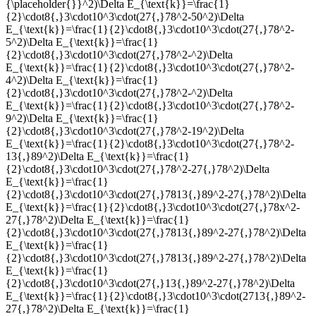
{\placeholder{}}^2)\Delta E_{\text{k}}=\frac{1}
{2}\cdot8{,}3\cdot10^3\cdot(27{,}78^2-50^2)\Delta
E_{\text{k}}=\frac{1}{2}\cdot8{,}3\cdot10^3\cdot(27{,}78^2-
5^2)\Delta E_{\text{k}}=\frac{1}
{2}\cdot8{,}3\cdot10^3\cdot(27{,}78^2-^2)\Delta
E_{\text{k}}=\frac{1}{2}\cdot8{,}3\cdot10^3\cdot(27{,}78^2-
4^2)\Delta E_{\text{k}}=\frac{1}
{2}\cdot8{,}3\cdot10^3\cdot(27{,}78^2-^2)\Delta
E_{\text{k}}=\frac{1}{2}\cdot8{,}3\cdot10^3\cdot(27{,}78^2-
9^2)\Delta E_{\text{k}}=\frac{1}
{2}\cdot8{,}3\cdot10^3\cdot(27{,}78^2-19^2)\Delta
E_{\text{k}}=\frac{1}{2}\cdot8{,}3\cdot10^3\cdot(27{,}78^2-
13{,}89^2)\Delta E_{\text{k}}=\frac{1}
{2}\cdot8{,}3\cdot10^3\cdot(27{,}78^2-27{,}78^2)\Delta
E_{\text{k}}=\frac{1}
{2}\cdot8{,}3\cdot10^3\cdot(27{,}7813{,}89^2-27{,}78^2)\Delta
E_{\text{k}}=\frac{1}{2}\cdot8{,}3\cdot10^3\cdot(27{,}78x^2-
27{,}78^2)\Delta E_{\text{k}}=\frac{1}
{2}\cdot8{,}3\cdot10^3\cdot(27{,}7813{,}89^2-27{,}78^2)\Delta
E_{\text{k}}=\frac{1}
{2}\cdot8{,}3\cdot10^3\cdot(27{,}7813{,}89^2-27{,}78^2)\Delta
E_{\text{k}}=\frac{1}
{2}\cdot8{,}3\cdot10^3\cdot(27{,}13{,}89^2-27{,}78^2)\Delta
E_{\text{k}}=\frac{1}{2}\cdot8{,}3\cdot10^3\cdot(2713{,}89^2-
27{,}78^2)\Delta E_{\text{k}}=\frac{1}