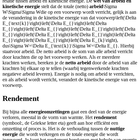
relatie tussen arbeid en kinetische energie. De
wet van arbeid en
kinetische energie
stelt dat de totale (netto)
arbeid
\Sigma
W\Sigma\Sigma W
die op een voorwerp wordt verricht, gelijk is aan
de verandering in de kinetische energie van dat voorwerp
\left(\Delta
E_{\text{k}}\right)\left(\Delta E_{}\right)\left(\Delta
E_{}\right)\left(\Delta E_{}\right)\left(\Delta E_{}\right)\left(\Delta
E_{}\right)\left(\Delta E_{}\right)\left(\Delta E_{}\right)\left(\Delta
E_{}\right)\left(\Delta E_{}\right)\left(\Delta E_{k}\right)
,
dus
\Sigma W=\Delta E_{\text{k}}\Sigma W=\Delta E_{}
. Hierbij
staat
voor arbeid. De netto arbeid is de som van alle arbeid verricht
door krachten die op het voorwerp werken. Als er meerdere
krachten werken, bereken je de
netto arbeid
door de arbeid van alle
krachten bij elkaar op te tellen (waarbij tegenwerkende krachten
negatieve arbeid leveren). Energie is nodig om arbeid te verrichten,
en als arbeid wordt verricht, verandert de kinetische energie van een
voorwerp.
Rendement
Bij bijna alle
energieomzettingen
gaat een deel van de energie
verloren, meestal in de vorm van warmte. Het
rendement
(symbool:
, de Griekse letter eta) geeft aan hoe efficiënt een
omzetting of proces is. Het is de verhouding tussen de
nuttige
energie
die wordt verkregen en de totale energie die wordt
ingevoerd. Je kunt het rendement berekenen met behulp van energie