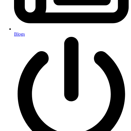
Blogs