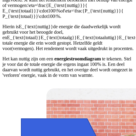
of vermogen:
\eta=\frac{E_{\text{nuttig}}}{
E_{\text{totaal}}}\cdot100\%
of
\eta=\frac{P_{\text{nuttig}}}{
P_{\text{totaal}}}\cdot100\%
.
Hierin is
E_{\text{nuttig}}
de energie die daadwerkelijk wordt
gebruikt voor het beoogde doel,
en
E_{\text{totaal}}E_{\text{totaalg}}E_{\text{totaaluttig}}E_{\text
totale energie die erin wordt gestopt. Hetzelfde geldt
voor
(vermogen). Het rendement wordt vaak uitgedrukt in procenten.
Het kan nuttig zijn om een
energiestroomdiagram
te tekenen. Stel
je voor dat de totale energie die ergens ingaat 100% is. Een deel
daarvan wordt nuttig gebruikt, en het overige deel wordt omgezet in
'verloren' energie, vaak in de vorm van warmte.