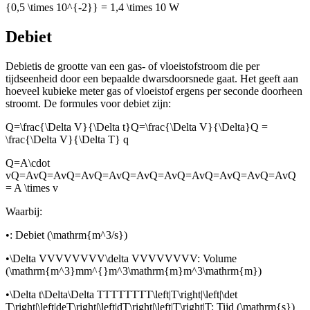
{0,5 \times 10^{-2}} = 1,4 \times 10 W
Debiet
Debiet
is de grootte van een gas- of vloeistofstroom die per
tijdseenheid door een bepaalde dwarsdoorsnede gaat. Het geeft aan
hoeveel kubieke meter gas of vloeistof ergens per seconde doorheen
stroomt. De formules voor debiet zijn:
Q=\frac{\Delta V}{\Delta t}Q=\frac{\Delta V}{\Delta}Q =
\frac{\Delta V}{\Delta T} q
Q=A\cdot
vQ=AvQ=AvQ=AvQ=AvQ=AvQ=AvQ=AvQ=AvQ=AvQ=AvQ
= A \times v
Waarbij:
•
: Debiet (
\mathrm{m^3/s}
)
•
\Delta VVVVVVVV\delta VVVVVVVV
: Volume
(
\mathrm{m^3}mm^{}m^3\mathrm{m}m^3\mathrm{m}
)
•
\Delta t\Delta\Delta TTTTTTTT\left|T\right|\left|\det
T\right|\left|deT\right|\left|dT\right|\left|T\right|T
: Tijd (
\mathrm{s}
)