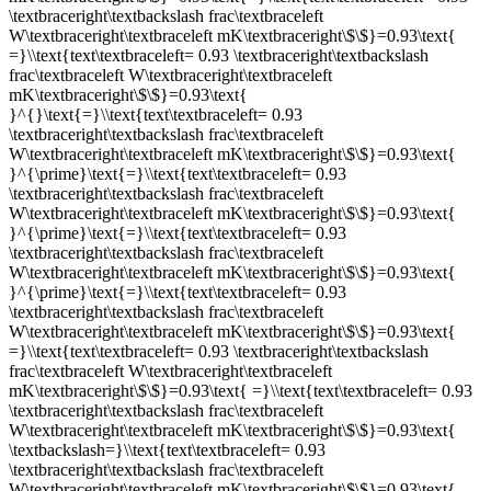
\textbraceright\textbackslash frac\textbraceleft
W\textbraceright\textbraceleft mK\textbraceright\$\$}=0.93\text{
=}\\text{text\textbraceleft= 0.93 \textbraceright\textbackslash
frac\textbraceleft W\textbraceright\textbraceleft
mK\textbraceright\$\$}=0.93\text{
}^{}\text{=}\\text{text\textbraceleft= 0.93
\textbraceright\textbackslash frac\textbraceleft
W\textbraceright\textbraceleft mK\textbraceright\$\$}=0.93\text{
}^{\prime}\text{=}\\text{text\textbraceleft= 0.93
\textbraceright\textbackslash frac\textbraceleft
W\textbraceright\textbraceleft mK\textbraceright\$\$}=0.93\text{
}^{\prime}\text{=}\\text{text\textbraceleft= 0.93
\textbraceright\textbackslash frac\textbraceleft
W\textbraceright\textbraceleft mK\textbraceright\$\$}=0.93\text{
}^{\prime}\text{=}\\text{text\textbraceleft= 0.93
\textbraceright\textbackslash frac\textbraceleft
W\textbraceright\textbraceleft mK\textbraceright\$\$}=0.93\text{
=}\\text{text\textbraceleft= 0.93 \textbraceright\textbackslash
frac\textbraceleft W\textbraceright\textbraceleft
mK\textbraceright\$\$}=0.93\text{ =}\\text{text\textbraceleft= 0.93
\textbraceright\textbackslash frac\textbraceleft
W\textbraceright\textbraceleft mK\textbraceright\$\$}=0.93\text{
\textbackslash=}\\text{text\textbraceleft= 0.93
\textbraceright\textbackslash frac\textbraceleft
W\textbraceright\textbraceleft mK\textbraceright\$\$}=0.93\text{