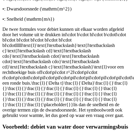
•
: Dwarsdoorsnede (
\mathrm{m^2}
)
•
: Snelheid (
\mathrm{m/s}
)
De twee formules voor debiet kunnen uit elkaar worden afgeleid
door het volume uit te drukken in
l\cdot b\cdot hl\cdot b\cdotl\cdot
bl\cdot bl\cdot bl\cdot bl\cdot bl\cdot
bl\cdotllllll\text{l}\text{l\textbackslash}\text{l\textbackslash
c}\text{l\textbackslash cd}\text{l\textbackslash
cdo}\text{l\textbackslash cdot}\text{l\textbackslash
cdot}\text{l\textbackslash cdo}\text{l\textbackslash
cd}\text{l\textbackslash c}\text{l\textbackslash}\text{l}
voor een
rechthoekige buis of
l\cdot\pi\cdot r^2l\cdot\pi\cdot
rl\cdot\pi\cdotl\cdot\pil\cdot\pil\cdot\pil\cdot\pil\cdot\pil\cdot\pil\cdotl\c
een ronde buis.
\frac{l}{\Delta t}\frac{l}{\Delta}\frac{l}{}\frac{l}
{}\frac{l}{}\frac{l}{}\frac{l}{}\frac{l}{}\frac{l}{}\frac{l}
{}\frac{l}{}\frac{l}{}\frac{l}{}\frac{l}{}\frac{l}{}\frac{l}
{}\frac{l}{}\frac{l}{}\frac{l}{}\frac{l}{}\frac{l}{}\frac{l}
{}\frac{l}{}\frac{l}{\placeholder{}}l
is dan de snelheid en de
overige termen zijn de dwarsdoorsnede. Het symbool
wordt ook
gebruikt voor warmte, let dus goed op waar een vraag over gaat.
Voorbeeld: debiet van water door verwarmingsbuis