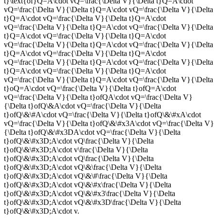
t}\text{of}Q=A\cdot vQ=\frac{\Delta V}{\Delta t}Q=A\cdot
vQ=\frac{\Delta V}{\Delta t}Q=A\cdot vQ=\frac{\Delta V}{\Delta
t}Q=A\cdot vQ=\frac{\Delta V}{\Delta t}Q=A\cdot
vQ=\frac{\Delta V}{\Delta t}Q=A\cdot vQ=\frac{\Delta V}{\Delta
t}Q=A\cdot vQ=\frac{\Delta V}{\Delta t}Q=A\cdot
vQ=\frac{\Delta V}{\Delta t}Q=A\cdot vQ=\frac{\Delta V}{\Delta
t}Q=A\cdot vQ=\frac{\Delta V}{\Delta t}Q=A\cdot
vQ=\frac{\Delta V}{\Delta t}Q=A\cdot vQ=\frac{\Delta V}{\Delta
t}Q=A\cdot vQ=\frac{\Delta V}{\Delta t}Q=A\cdot
vQ=\frac{\Delta V}{\Delta t}Q=A\cdot vQ=\frac{\Delta V}{\Delta
t}oQ=A\cdot vQ=\frac{\Delta V}{\Delta t}ofQ=A\cdot
vQ=\frac{\Delta V}{\Delta t}ofQA\cdot vQ=\frac{\Delta V}
{\Delta t}ofQ\&A\cdot vQ=\frac{\Delta V}{\Delta
t}ofQ\&\#A\cdot vQ=\frac{\Delta V}{\Delta t}ofQ\&\#xA\cdot
vQ=\frac{\Delta V}{\Delta t}ofQ\&\#x3A\cdot vQ=\frac{\Delta V}
{\Delta t}ofQ\&\#x3DA\cdot vQ=\frac{\Delta V}{\Delta
t}ofQ\&\#x3D;A\cdot vQ\frac{\Delta V}{\Delta
t}ofQ\&\#x3D;A\cdot v\frac{\Delta V}{\Delta
t}ofQ\&\#x3D;A\cdot vQ\frac{\Delta V}{\Delta
t}ofQ\&\#x3D;A\cdot vQ\&\frac{\Delta V}{\Delta
t}ofQ\&\#x3D;A\cdot vQ\&\#\frac{\Delta V}{\Delta
t}ofQ\&\#x3D;A\cdot vQ\&\#x\frac{\Delta V}{\Delta
t}ofQ\&\#x3D;A\cdot vQ\&\#x3\frac{\Delta V}{\Delta
t}ofQ\&\#x3D;A\cdot vQ\&\#x3D\frac{\Delta V}{\Delta
t}ofQ\&\#x3D;A\cdot v
.