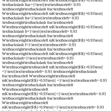
W\textbraceright\textbraceleft mK\textbraceright\$\$}=0.93\text{
\textbackslash frac=}\\text{text\textbraceleft= 0.93
\textbraceright\textbackslash frac\textbraceleft
W\textbraceright\textbraceleft mK\textbraceright\$\$}=0.93\text{
\textbackslash fra=}\\text{text\textbraceleft= 0.93
\textbraceright\textbackslash frac\textbraceleft
W\textbraceright\textbraceleft mK\textbraceright\$\$}=0.93\text{
\textbackslash fr=}\\text{text\textbraceleft= 0.93
\textbraceright\textbackslash frac\textbraceleft
W\textbraceright\textbraceleft mK\textbraceright\$\$}=0.93\text{
\textbackslash f=}\\text{text\textbraceleft= 0.93
\textbraceright\textbackslash frac\textbraceleft
W\textbraceright\textbraceleft mK\textbraceright\$\$}=0.93\text{
\textbackslash=}\\text{text\textbraceleft= 0.93
\textbraceright\textbackslash frac\textbraceleft
W\textbraceright\textbraceleft mK\textbraceright\$\$}=0.93\text{
=}\\text{text\textbraceleft= 0.93 \textbraceright\textbackslash
frac\textbraceleft W\textbraceright\textbraceleft
mK\textbraceright\$\$}=0.93\text{ =}\\text{text\textbraceleft= 0.93
\textbraceright\textbackslash frac\textbraceleft
W\textbraceright\textbraceleft
mK\textbraceright\$\$}=0.93\text{=}\\text{text\textbraceleft= 0.93
\textbraceright\textbackslash frac\textbraceleft
W\textbraceright\textbraceleft
mK\textbraceright\$\$}=0.9\text{=}\\text{text\textbraceleft= 0.93