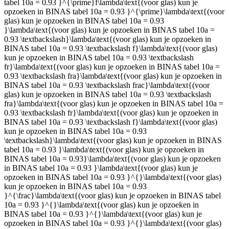
tabel 10a = 0.93 }^{\prime}f\lambda\text{(voor glas) kun je
opzoeken in BINAS tabel 10a = 0.93 }^{\prime}\lambda\text{(voor
glas) kun je opzoeken in BINAS tabel 10a = 0.93
}\lambda\text{(voor glas) kun je opzoeken in BINAS tabel 10a =
0.93 \textbackslash}\lambda\text{(voor glas) kun je opzoeken in
BINAS tabel 10a = 0.93 \textbackslash f}\lambda\text{(voor glas)
kun je opzoeken in BINAS tabel 10a = 0.93 \textbackslash
fr}\lambda\text{(voor glas) kun je opzoeken in BINAS tabel 10a =
0.93 \textbackslash fra}\lambda\text{(voor glas) kun je opzoeken in
BINAS tabel 10a = 0.93 \textbackslash frac}\lambda\text{(voor
glas) kun je opzoeken in BINAS tabel 10a = 0.93 \textbackslash
fra}\lambda\text{(voor glas) kun je opzoeken in BINAS tabel 10a =
0.93 \textbackslash fr}\lambda\text{(voor glas) kun je opzoeken in
BINAS tabel 10a = 0.93 \textbackslash f}\lambda\text{(voor glas)
kun je opzoeken in BINAS tabel 10a = 0.93
\textbackslash}\lambda\text{(voor glas) kun je opzoeken in BINAS
tabel 10a = 0.93 }\lambda\text{(voor glas) kun je opzoeken in
BINAS tabel 10a = 0.93}\lambda\text{(voor glas) kun je opzoeken
in BINAS tabel 10a = 0.93 }\lambda\text{(voor glas) kun je
opzoeken in BINAS tabel 10a = 0.93 }^{}\lambda\text{(voor glas)
kun je opzoeken in BINAS tabel 10a = 0.93
}^{\frac}\lambda\text{(voor glas) kun je opzoeken in BINAS tabel
10a = 0.93 }^{}\lambda\text{(voor glas) kun je opzoeken in
BINAS tabel 10a = 0.93 }^{}\lambda\text{(voor glas) kun je
opzoeken in BINAS tabel 10a = 0.93 }^{}\lambda\text{(voor glas)