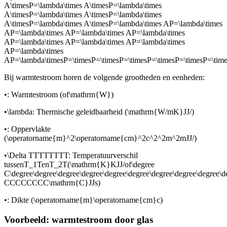
A\timesP=\lambda\times A\timesP=\lambda\times
A\timesP=\lambda\times A\timesP=\lambda\times
A\timesP=\lambda\times A\timesP=\lambda\times AP=\lambda\times
AP=\lambda\times AP=\lambda\times AP=\lambda\times
AP=\lambda\times AP=\lambda\times AP=\lambda\times
AP=\lambda\times
AP=\lambda\timesP=\timesP=\timesP=\timesP=\timesP=\timesP=
Bij warmtestroom horen de volgende grootheden en eenheden:
•
: Warmtestroom (
of
\mathrm{W}
)
•
\lambda
: Thermische geleidbaarheid (
\mathrm{W/mK}JJ/
)
•
: Oppervlakte
(
\operatorname{m}^2\operatorname{cm}^2c^2^2m^2mJJ/
)
•
\Delta TTTTTTTT
: Temperatuurverschil
tussen
T_1T
en
T_2T
(
\mathrm{K}KJJ/
of
\degree
C\degree\degree\degree\degree\degree\degree\degree\degree\degree\d
CCCCCCCC\mathrm{C}JJs
)
•
: Dikte (
\operatorname{m}\operatorname{cm}c
)
Voorbeeld: warmtestroom door glas