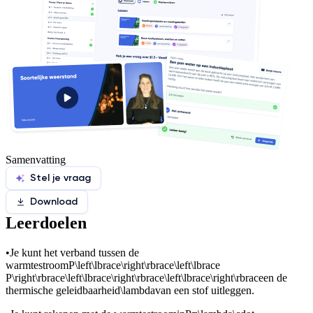
Samenvatting
Stel je vraag
Download
Leerdoelen
•
Je kunt het verband tussen de
warmtestroom
P\left\lbrace\right\rbrace\left\lbrace
P\right\rbrace\left\lbrace\right\rbrace\left\lbrace\right\rbrace
en de
thermische geleidbaarheid
\lambda
van een stof uitleggen.