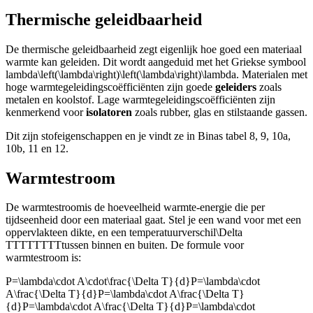
Thermische geleidbaarheid
De thermische geleidbaarheid zegt eigenlijk hoe goed een materiaal
warmte kan geleiden. Dit wordt aangeduid met het Griekse symbool
lambda
\left(\lambda\right)\left(\lambda\right)\lambda
. Materialen met
hoge warmtegeleidingscoëfficiënten zijn goede
geleiders
zoals
metalen en koolstof. Lage warmtegeleidingscoëfficiënten zijn
kenmerkend voor
isolatoren
zoals rubber, glas en stilstaande gassen.
Dit zijn stofeigenschappen en je vindt ze in Binas tabel 8, 9, 10a,
10b, 11 en 12.
Warmtestroom
De warmtestroom
is de hoeveelheid warmte-energie die per
tijdseenheid door een materiaal gaat. Stel je een wand voor met een
oppervlakte
en dikte
, en een temperatuurverschil
\Delta
TTTTTTTT
tussen binnen en buiten. De formule voor
warmtestroom is:
P=\lambda\cdot A\cdot\frac{\Delta T}{d}P=\lambda\cdot
A\frac{\Delta T}{d}P=\lambda\cdot A\frac{\Delta T}
{d}P=\lambda\cdot A\frac{\Delta T}{d}P=\lambda\cdot