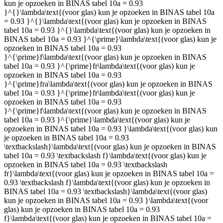
kun je opzoeken in BINAS tabel 10a = 0.93
}^{}\lambda\text{(voor glas) kun je opzoeken in BINAS tabel 10a
= 0.93 }^{}\lambda\text{(voor glas) kun je opzoeken in BINAS
tabel 10a = 0.93 }^{}\lambda\text{(voor glas) kun je opzoeken in
BINAS tabel 10a = 0.93 }^{\prime}\lambda\text{(voor glas) kun je
opzoeken in BINAS tabel 10a = 0.93
}^{\prime}f\lambda\text{(voor glas) kun je opzoeken in BINAS
tabel 10a = 0.93 }^{\prime}fr\lambda\text{(voor glas) kun je
opzoeken in BINAS tabel 10a = 0.93
}^{\prime}fra\lambda\text{(voor glas) kun je opzoeken in BINAS
tabel 10a = 0.93 }^{\prime}fr\lambda\text{(voor glas) kun je
opzoeken in BINAS tabel 10a = 0.93
}^{\prime}f\lambda\text{(voor glas) kun je opzoeken in BINAS
tabel 10a = 0.93 }^{\prime}\lambda\text{(voor glas) kun je
opzoeken in BINAS tabel 10a = 0.93 }\lambda\text{(voor glas) kun
je opzoeken in BINAS tabel 10a = 0.93
\textbackslash}\lambda\text{(voor glas) kun je opzoeken in BINAS
tabel 10a = 0.93 \textbackslash f}\lambda\text{(voor glas) kun je
opzoeken in BINAS tabel 10a = 0.93 \textbackslash
fr}\lambda\text{(voor glas) kun je opzoeken in BINAS tabel 10a =
0.93 \textbackslash f}\lambda\text{(voor glas) kun je opzoeken in
BINAS tabel 10a = 0.93 \textbackslash}\lambda\text{(voor glas)
kun je opzoeken in BINAS tabel 10a = 0.93 }\lambda\text{(voor
glas) kun je opzoeken in BINAS tabel 10a = 0.93
f}\lambda\text{(voor glas) kun je opzoeken in BINAS tabel 10a =