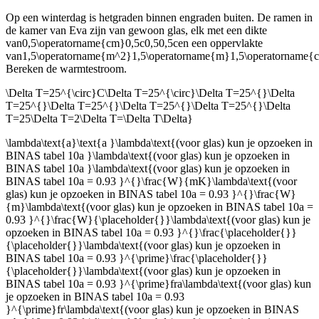
Op een winterdag is het
graden binnen en
graden buiten. De ramen in
de kamer van Eva zijn van gewoon glas, elk met een dikte
van
0,5\operatorname{cm}0,5c0,50,5c
en een oppervlakte
van
1,5\operatorname{m^2}1,5\operatorname{m}1,5\operatorname{
Bereken de warmtestroom.
\Delta T=25^{\circ}C\Delta T=25^{\circ}\Delta T=25^{}\Delta
T=25^{}\Delta T=25^{}\Delta T=25^{}\Delta T=25^{}\Delta
T=25\Delta T=2\Delta T=\Delta T\Delta}
\lambda\text{a}\text{a }\lambda\text{(voor glas) kun je opzoeken in
BINAS tabel 10a }\lambda\text{(voor glas) kun je opzoeken in
BINAS tabel 10a }\lambda\text{(voor glas) kun je opzoeken in
BINAS tabel 10a = 0.93 }^{}\frac{W}{mK}\lambda\text{(voor
glas) kun je opzoeken in BINAS tabel 10a = 0.93 }^{}\frac{W}
{m}\lambda\text{(voor glas) kun je opzoeken in BINAS tabel 10a =
0.93 }^{}\frac{W}{\placeholder{}}\lambda\text{(voor glas) kun je
opzoeken in BINAS tabel 10a = 0.93 }^{}\frac{\placeholder{}}
{\placeholder{}}\lambda\text{(voor glas) kun je opzoeken in
BINAS tabel 10a = 0.93 }^{\prime}\frac{\placeholder{}}
{\placeholder{}}\lambda\text{(voor glas) kun je opzoeken in
BINAS tabel 10a = 0.93 }^{\prime}fra\lambda\text{(voor glas) kun
je opzoeken in BINAS tabel 10a = 0.93
}^{\prime}fr\lambda\text{(voor glas) kun je opzoeken in BINAS