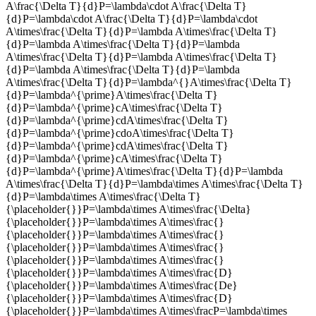
A\frac{\Delta T}{d}P=\lambda\cdot A\frac{\Delta T}
{d}P=\lambda\cdot A\frac{\Delta T}{d}P=\lambda\cdot
A\times\frac{\Delta T}{d}P=\lambda A\times\frac{\Delta T}
{d}P=\lambda A\times\frac{\Delta T}{d}P=\lambda
A\times\frac{\Delta T}{d}P=\lambda A\times\frac{\Delta T}
{d}P=\lambda A\times\frac{\Delta T}{d}P=\lambda
A\times\frac{\Delta T}{d}P=\lambda^{}A\times\frac{\Delta T}
{d}P=\lambda^{\prime}A\times\frac{\Delta T}
{d}P=\lambda^{\prime}cA\times\frac{\Delta T}
{d}P=\lambda^{\prime}cdA\times\frac{\Delta T}
{d}P=\lambda^{\prime}cdoA\times\frac{\Delta T}
{d}P=\lambda^{\prime}cdA\times\frac{\Delta T}
{d}P=\lambda^{\prime}cA\times\frac{\Delta T}
{d}P=\lambda^{\prime}A\times\frac{\Delta T}{d}P=\lambda
A\times\frac{\Delta T}{d}P=\lambda\times A\times\frac{\Delta T}
{d}P=\lambda\times A\times\frac{\Delta T}
{\placeholder{}}P=\lambda\times A\times\frac{\Delta}
{\placeholder{}}P=\lambda\times A\times\frac{}
{\placeholder{}}P=\lambda\times A\times\frac{}
{\placeholder{}}P=\lambda\times A\times\frac{}
{\placeholder{}}P=\lambda\times A\times\frac{}
{\placeholder{}}P=\lambda\times A\times\frac{D}
{\placeholder{}}P=\lambda\times A\times\frac{De}
{\placeholder{}}P=\lambda\times A\times\frac{D}
{\placeholder{}}P=\lambda\times A\times\fracP=\lambda\times