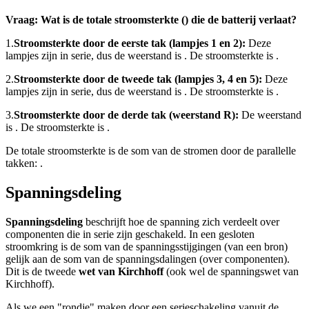
Vraag: Wat is de totale stroomsterkte (
) die de batterij verlaat?
1.
Stroomsterkte door de eerste tak (lampjes 1 en 2):
Deze
lampjes zijn in serie, dus de weerstand is
. De stroomsterkte is
.
2.
Stroomsterkte door de tweede tak (lampjes 3, 4 en 5):
Deze
lampjes zijn in serie, dus de weerstand is
. De stroomsterkte is
.
3.
Stroomsterkte door de derde tak (weerstand R):
De weerstand
is
. De stroomsterkte is
.
De totale stroomsterkte
is de som van de stromen door de parallelle
takken:
.
Spanningsdeling
Spanningsdeling
beschrijft hoe de spanning zich verdeelt over
componenten die in serie zijn geschakeld. In een gesloten
stroomkring is de som van de spanningsstijgingen (van een bron)
gelijk aan de som van de spanningsdalingen (over componenten).
Dit is de tweede
wet van Kirchhoff
(ook wel de spanningswet van
Kirchhoff).
Als we een "rondje" maken door een serieschakeling vanuit de