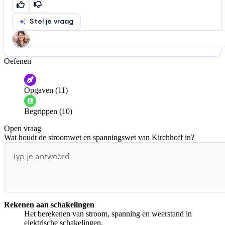
Stel je vraag
Oefenen
Help ons de video te verbeteren
De audio is slecht
De uitleg is onduidelijk
Opgaven (11)
Informatie is onjuist
Er mist informatie
Begrippen (10)
De docent is te langdradig
Open vraag
De uitleg gaat te langzaam
De uitleg gaat te snel
Wat houdt de stroomwet en spanningswet van Kirchhoff in?
Afspelen werkte niet
Iets anders
Rekenen aan schakelingen
Het berekenen van stroom, spanning en weerstand in
elektrische schakelingen.