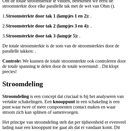
Om de totale stroomsterkte te vinden, berekenen we eerst de
stroomsterkte door elke parallelle tak met de wet van Ohm (
).
1.
Stroomsterkte door tak 1 (lampjes 1 en 2):
.
2.
Stroomsterkte door tak 2 (lampjes 3 en 4):
.
3.
Stroomsterkte door tak 3 (lampje 5):
.
De totale stroomsterkte is de som van de stroomsterktes door de
parallelle takken:
.
Controle:
We kunnen de totale stroomsterkte ook controleren door
de totale spanning te delen door de totale weerstand:
. Dit klopt
precies!
Stroomdeling
Stroomdeling
is een concept dat cruciaal is bij het analyseren van
vertakte schakelingen. Een
knooppunt
in een schakeling is een
punt waar twee of meer componenten contact maken en waar
stroom zich kan splitsen of samenvoegen.
Het principe van stroomdeling stelt dat per tijdseenheid er evenveel
lading naar een knooppunt toe gaat als dat er vandaan komt. Dit