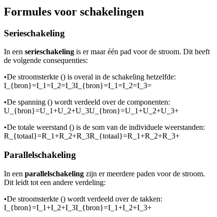
Formules voor schakelingen
Serieschakeling
In een
serieschakeling
is er maar één pad voor de stroom. Dit heeft
de volgende consequenties:
•
De stroomsterkte (
) is overal in de schakeling hetzelfde:
I_{bron}=I_1=I_2=I_3I_{bron}=I_1=I_2=I_3=
•
De spanning (
) wordt verdeeld over de componenten:
U_{bron}=U_1+U_2+U_3U_{bron}=U_1+U_2+U_3+
•
De totale weerstand (
) is de som van de individuele weerstanden:
R_{totaal}=R_1+R_2+R_3R_{totaal}=R_1+R_2+R_3+
Parallelschakeling
In een
parallelschakeling
zijn er meerdere paden voor de stroom.
Dit leidt tot een andere verdeling:
•
De stroomsterkte (
) wordt verdeeld over de takken:
I_{bron}=I_1+I_2+I_3I_{bron}=I_1+I_2+I_3+