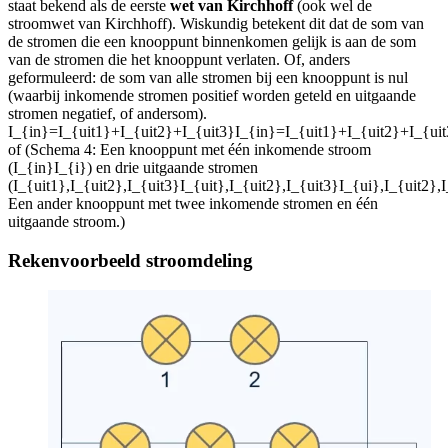
staat bekend als de eerste
wet van Kirchhoff
(ook wel de
stroomwet van Kirchhoff). Wiskundig betekent dit dat de som van
de stromen die een knooppunt binnenkomen gelijk is aan de som
van de stromen die het knooppunt verlaten. Of, anders
geformuleerd: de som van alle stromen bij een knooppunt is nul
(waarbij inkomende stromen positief worden geteld en uitgaande
stromen negatief, of andersom).
I_{in}=I_{uit1}+I_{uit2}+I_{uit3}I_{in}=I_{uit1}+I_{uit2}+I_{ui
of
(Schema 4: Een knooppunt met één inkomende stroom
(
I_{in}I_{i}
) en drie uitgaande stromen
(
I_{uit1},I_{uit2},I_{uit3}I_{uit},I_{uit2},I_{uit3}I_{ui},I_{uit2},
Een ander knooppunt met twee inkomende stromen en één
uitgaande stroom.)
Rekenvoorbeeld stroomdeling