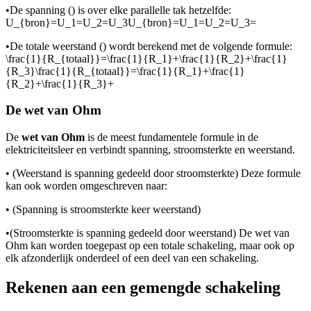
•
De spanning (
) is over elke parallelle tak hetzelfde:
U_{bron}=U_1=U_2=U_3U_{bron}=U_1=U_2=U_3=
•
De totale weerstand (
) wordt berekend met de volgende formule:
\frac{1}{R_{totaal}}=\frac{1}{R_1}+\frac{1}{R_2}+\frac{1}
{R_3}\frac{1}{R_{totaal}}=\frac{1}{R_1}+\frac{1}
{R_2}+\frac{1}{R_3}+
De wet van Ohm
De
wet van Ohm
is de meest fundamentele formule in de
elektriciteitsleer en verbindt spanning, stroomsterkte en weerstand.
•
(Weerstand is spanning gedeeld door stroomsterkte) Deze formule
kan ook worden omgeschreven naar:
•
(Spanning is stroomsterkte keer weerstand)
•
(Stroomsterkte is spanning gedeeld door weerstand) De wet van
Ohm kan worden toegepast op een totale schakeling, maar ook op
elk afzonderlijk onderdeel of een deel van een schakeling.
Rekenen aan een gemengde schakeling