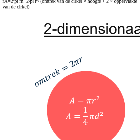
rA=2\pi rh+2\pi r^
(omtrek van de cirkel × hoogte + 2 × oppervlakte
van de cirkel)