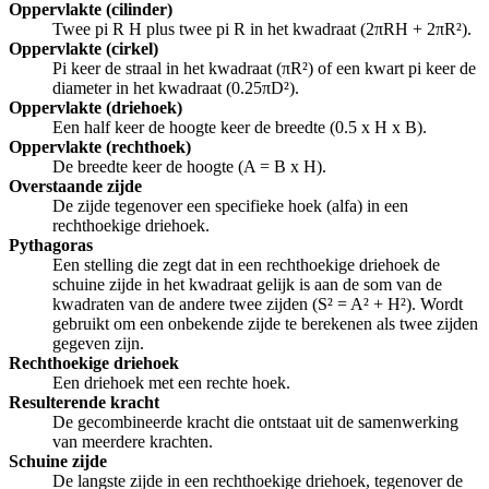
Oppervlakte (cilinder)
Twee pi R H plus twee pi R in het kwadraat (2πRH + 2πR²).
Oppervlakte (cirkel)
Pi keer de straal in het kwadraat (πR²) of een kwart pi keer de
diameter in het kwadraat (0.25πD²).
Oppervlakte (driehoek)
Een half keer de hoogte keer de breedte (0.5 x H x B).
Oppervlakte (rechthoek)
De breedte keer de hoogte (A = B x H).
Overstaande zijde
De zijde tegenover een specifieke hoek (alfa) in een
rechthoekige driehoek.
Pythagoras
Een stelling die zegt dat in een rechthoekige driehoek de
schuine zijde in het kwadraat gelijk is aan de som van de
kwadraten van de andere twee zijden (S² = A² + H²). Wordt
gebruikt om een onbekende zijde te berekenen als twee zijden
gegeven zijn.
Rechthoekige driehoek
Een driehoek met een rechte hoek.
Resulterende kracht
De gecombineerde kracht die ontstaat uit de samenwerking
van meerdere krachten.
Schuine zijde
De langste zijde in een rechthoekige driehoek, tegenover de