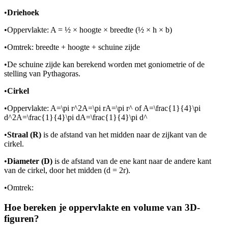
•
Driehoek
•
Oppervlakte: A = ½ × hoogte × breedte (½ × h × b)
•
Omtrek: breedte + hoogte + schuine zijde
•
De schuine zijde kan berekend worden met goniometrie of de
stelling van Pythagoras.
•
Cirkel
•
Oppervlakte:
A=\pi r^2A=\pi rA=\pi r^
of
A=\frac{1}{4}\pi
d^2A=\frac{1}{4}\pi dA=\frac{1}{4}\pi d^
•
Straal (R)
is de afstand van het midden naar de zijkant van de
cirkel.
•
Diameter (D)
is de afstand van de ene kant naar de andere kant
van de cirkel, door het midden (d = 2r).
•
Omtrek:
Hoe bereken je oppervlakte en volume van 3D-
figuren?