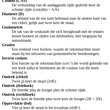
Cosinus (CAS)
De verhouding van de aanliggende zijde gedeeld door de
schuine zijde (cos(alfa) = A/S).
Diameter (D)
De afstand van de ene kant helemaal naar de andere kant van
een cirkel, gelijk aan twee keer de straal.
Goniometrie
De tak van de wiskunde die zich bezighoudt met de relaties
tussen hoeken en zijden van driehoeken, hier toegepast bij
natuurkunde.
Graden
Een eenheid voor hoeken, waarin de rekenmachine moet
staan bij het uitvoeren van goniometrische berekeningen.
Inverse cosinus
Een functie op de rekenmachine (cos⁻¹) die wordt gebruikt om
een hoek (alfa) te berekenen als de cosinus van die hoek
bekend is.
Omtrek (cirkel)
Twee pi keer de straal (2πR).
Omtrek (driehoek)
De breedte plus de hoogte plus de schuine zijde.
Omtrek (rechthoek)
Twee keer de breedte plus twee keer de hoogte (2B + 2H).
Oppervlakte (bol)
Vier pi keer de straal in het kwadraat (4πR²).