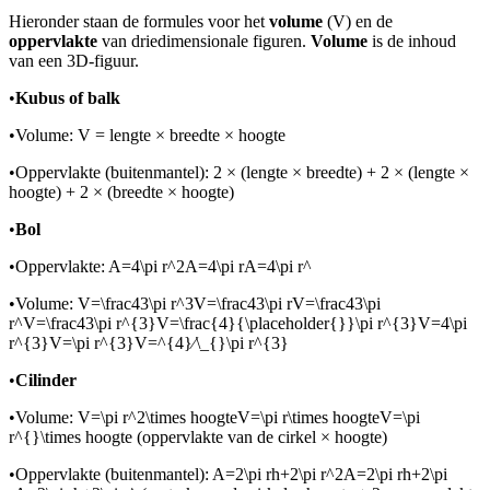
Hieronder staan de formules voor het
volume
(V) en de
oppervlakte
van driedimensionale figuren.
Volume
is de inhoud
van een 3D-figuur.
•
Kubus of balk
•
Volume: V = lengte × breedte × hoogte
•
Oppervlakte (buitenmantel): 2 × (lengte × breedte) + 2 × (lengte ×
hoogte) + 2 × (breedte × hoogte)
•
Bol
•
Oppervlakte:
A=4\pi r^2A=4\pi rA=4\pi r^
•
Volume:
V=\frac43\pi r^3V=\frac43\pi rV=\frac43\pi
r^V=\frac43\pi r^{3}V=\frac{4}{\placeholder{}}\pi r^{3}V=4\pi
r^{3}V=\pi r^{3}V=^{4}⁄\_{}\pi r^{3}
•
Cilinder
•
Volume:
V=\pi r^2\times hoogteV=\pi r\times hoogteV=\pi
r^{}\times hoogte
(oppervlakte van de cirkel × hoogte)
•
Oppervlakte (buitenmantel):
A=2\pi rh+2\pi r^2A=2\pi rh+2\pi