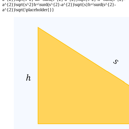
a^{2})\sqrt{s^2}h=\surd(s^{2}-a^{2})\sqrt{s}h=\surd(s^{2}-
a^{2})\sqrt{\placeholder{}}