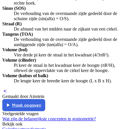
rechte hoek.
Sinus (SOS)
De verhouding van de overstaande zijde gedeeld door de
schuine zijde (sin(alfa) = O/S).
Straal (R)
De afstand van het midden naar de zijkant van een cirkel.
Tangens (TOA)
De verhouding van de overstaande zijde gedeeld door de
aanliggende zijde (tan(alfa) = O/A).
Volume (bol)
Vier derde pi keer de straal in het kwadraat (4/3πR²).
Volume (cilinder)
Pi keer de straal in het kwadraat keer de hoogte (πR²H),
oftewel de oppervlakte van de cirkel keer de hoogte.
Volume (kubus of balk)
De lengte keer de breedte keer de hoogte (L x B x H).
Gemaakt door Ainstein
Maak opgaven
Veelgestelde vragen
Wat zijn de belangrijkste concepten in goniometrie?
Bekijk ook