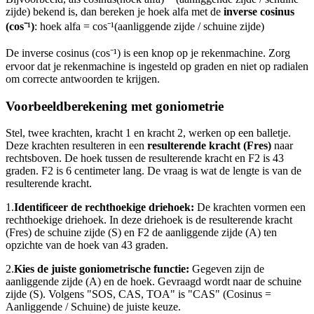
zijde) bekend is, dan bereken je hoek alfa met de
inverse cosinus
(cos⁻¹)
: hoek alfa = cos⁻¹(aanliggende zijde / schuine zijde)
De inverse cosinus (cos⁻¹) is een knop op je rekenmachine. Zorg
ervoor dat je rekenmachine is ingesteld op graden en niet op radialen
om correcte antwoorden te krijgen.
Voorbeeldberekening met goniometrie
Stel, twee krachten, kracht 1 en kracht 2, werken op een balletje.
Deze krachten resulteren in een
resulterende kracht (Fres)
naar
rechtsboven. De hoek tussen de resulterende kracht en F2 is 43
graden. F2 is 6 centimeter lang. De vraag is wat de lengte is van de
resulterende kracht.
1.
Identificeer de rechthoekige driehoek:
De krachten vormen een
rechthoekige driehoek. In deze driehoek is de resulterende kracht
(Fres) de schuine zijde (S) en F2 de aanliggende zijde (A) ten
opzichte van de hoek van 43 graden.
2.
Kies de juiste goniometrische functie:
Gegeven zijn de
aanliggende zijde (A) en de hoek. Gevraagd wordt naar de schuine
zijde (S). Volgens "SOS, CAS, TOA" is "CAS" (Cosinus =
Aanliggende / Schuine) de juiste keuze.