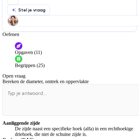
Stel je vraag
Oefenen
Help ons de video te verbeteren
De audio is slecht
De uitleg is onduidelijk
Opgaven (11)
Informatie is onjuist
Er mist informatie
Begrippen (25)
De docent is te langdradig
Open vraag
De uitleg gaat te langzaam
De uitleg gaat te snel
Bereken de diameter, omtrek en oppervlakte
Afspelen werkte niet
Iets anders
Aanliggende zijde
De zijde naast een specifieke hoek (alfa) in een rechthoekige
driehoek, die niet de schuine zijde is.