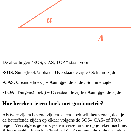
De afkortingen "SOS, CAS, TOA" staan voor:
•
SOS
:
S
inus(hoek
\alpha
) =
O
verstaande zijde /
S
chuine zijde
•
CAS
:
C
osinus(hoek
) =
A
anliggende zijde /
S
chuine zijde
•
TOA
:
T
angens(hoek
) =
O
verstaande zijde /
A
anliggende zijde
Hoe bereken je een hoek met goniometrie?
Als twee zijden bekend zijn en je een hoek wilt berekenen, deel je
de betreffende zijden op elkaar volgens de SOS-, CAS- of TOA-
regel . Vervolgens gebruik je de inverse functie op je rekenmachine.
Bijvoorbeeld, als cosinus(hoek alfa) = (aanliggende zijde / schuine