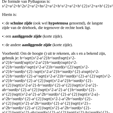
De formule van Pythagoras is:
s^2=a^2+h^2s^2=a^2+hs^2=a^2+h^s^2=a^2+h^{2}s^2=a+h^{2}s
Hierin is:
•
: de
schuine zijde
(ook wel
hypotenusa
genoemd), de langste
zijde van de driehoek, die tegenover de rechte hoek ligt.
•
: een
aanliggende zijde
(korte zijde).
•
: de andere
aanliggende zijde
(korte zijde).
Voorbeeld: Om de hoogte (
) uit te rekenen, als s en a bekend zijn,
gebruik je:
h=\sqrt{s^2-a^2}h=\surd\sqrt{s^2-
a^2}h=\surd(\sqrt{s^2-a^2}h=\surd(s\sqrt{s^2-
a^2}h=\surd(s^\sqrt{s^2-a^2}h=\surd(s^{2}\sqrt{s^2-
a^2}h=\surd(s^{2}-\sqrt{s^2-a^2}h=\surd(s^{2}-a\sqrt{s^2-
a^2}h=\surd(s^{2}-a^\sqrt{s^2-a^2}h=\surd(s^{2}-a^{2}\sqrt{s^2-
a^2}h=\surd(s^{2}-a^{2})\sqrt{s^2-a^2}h=\surd(s^{2}-
a^{2})\sqrt{s^2-a^2}-h=\surd(s^{2}-a^{2})\sqrt{s^2-a^2}-
ah=\surd(s^{2}-a^{2})\sqrt{s^2-a^2}-a^{}h=\surd(s^{2}-
a^{2})\sqrt{s^2-a^2}-a^2h=\surd(s^{2}-a^{2})\sqrt{s^2-a}-
a^2h=\surd(s^{2}-a^{2})\sqrt{s^2-}-a^2h=\surd(s^{2}-
a^{2})\sqrt{s^2}-a^2h=\surd(s^{2}-a^{2})\sqrt{s^2}--
a^2h=\surd(s^{2}-a^{2})\sqrt{s^2}-a^2h=\surd(s^{2}-
a^{2})\sqrt{s^2}-ah=\surd(s^{2}-a^{2})\sqrt{s^2}-h=\surd(s^{2}-