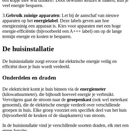
één kopje thee wilt drinken? Door bewuster keuzes te maken, kun je
veel energie besparen.
3.
Gebruik zuinige apparaten
: Let bij de aanschaf van nieuwe
apparaten op het
energielabel
. Deze labels geven aan hoe
energiezuinig een apparaat is. Kies voor apparaten met een hoge
energie-efficiëntie (bijvoorbeeld een A+++ label) om op de lange
termijn energie en kosten te besparen.
De huisinstallatie
De huisinstallatie zorgt ervoor dat elektrische energie veilig en
efficiënt door je huis wordt verdeeld.
Onderdelen en draden
De elektriciteit komt je huis binnen via de
energiemeter
(kilowattuurmeter), die bijhoudt hoeveel energie je verbruikt.
Vervolgens gaat de stroom naar de
groepenkast
(ook wel meterkast
genoemd), die de elektrische energie verdeelt over verschillende
groepen in huis. Elke groep voorziet een specifiek deel van het huis
(bijvoorbeeld de keuken of de slaapkamers) van stroom.
In de huisinstallatie vind je verschillende soorten draden, elk met een
eigen functie: