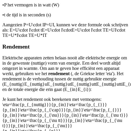
•
P het vermogen is in watt (W)
•
t de tijd is in seconden (s)
Aangezien
P=U\cdot IP=UI
, kunnen we deze formule ook schrijven
als:
E=U\cdot I\cdot tE=U\cdot I\cdotE=U\cdot I\cdot TE=UI\cdot
TE=U*I\cdot TE=U*IT
Rendement
Elektrische apparaten zetten helaas nooit alle elektrische energie om
in de gewenste (nuttige) vorm van energie. Een deel wordt altijd
omgezet in warmte. Om aan te geven hoe efficiënt een apparaat
werkt, gebruiken we het
rendement
(
, de Griekse letter 'eta'). Het
rendement is de verhouding tussen de nuttig gebruikte energie
(
E_{nuttig}E_{nuttig}uE_{nuttig}utE_{nuttig}uttE_{nuttig}uttiE_{n
en de totale energie die erin gaat (
E_{in}E_{i}
):
Je kunt het rendement ook berekenen met vermogens:
\eta=\frac{p_{_{nuttig}}}{p_{in}}\eta=\frac{p_{_{}}}
{p_{in}}\eta=\frac{p_{_{\cap}}}{p_{in}}\eta=\frac{p_{_{}}}
{p_{in}}\eta=\frac{p_{_{\nu}}}{p_{in}}\eta=\frac{p_{_{\nu t}}}
{p_{in}}\eta=\frac{p_{_{\nu tt}}}{p_{in}}\eta=\frac{p_{_{\nu
t}}}{p_{in}}\eta=\frac{p_{_{\nu}}}
{p_{in}}\eta=\frac{p_{_{n}}}