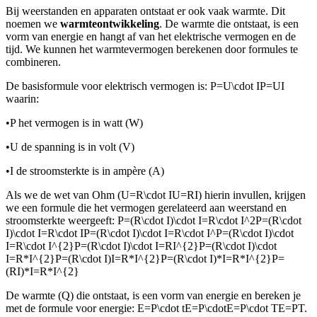
Bij weerstanden en apparaten ontstaat er ook vaak warmte. Dit
noemen we
warmteontwikkeling
. De warmte die ontstaat, is een
vorm van energie en hangt af van het elektrische vermogen en de
tijd. We kunnen het warmtevermogen berekenen door formules te
combineren.
De basisformule voor elektrisch vermogen is:
P=U\cdot IP=UI
waarin:
•
P het vermogen is in watt (W)
•
U de spanning is in volt (V)
•
I de stroomsterkte is in ampère (A)
Als we de wet van Ohm (
U=R\cdot IU=RI
) hierin invullen, krijgen
we een formule die het vermogen gerelateerd aan weerstand en
stroomsterkte weergeeft:
P=(R\cdot I)\cdot I=R\cdot I^2P=(R\cdot
I)\cdot I=R\cdot IP=(R\cdot I)\cdot I=R\cdot I^P=(R\cdot I)\cdot
I=R\cdot I^{2}P=(R\cdot I)\cdot I=RI^{2}P=(R\cdot I)\cdot
I=R*I^{2}P=(R\cdot I)I=R*I^{2}P=(R\cdot I)*I=R*I^{2}P=
(RI)*I=R*I^{2}
De warmte (Q) die ontstaat, is een vorm van energie en bereken je
met de formule voor energie:
E=P\cdot tE=P\cdotE=P\cdot TE=PT
.