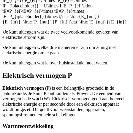
IP_{el}=UIP_{el}=U\times IP_{e}=U\times
IP_{\placeholder{}}=U\times I
,
E=P_{el}\cdot
tE=P_{el}tE=P_{el}\times tE=P_{e}\times
tE=P_{\placeholder{}}\times t
,
\eta=\frac{E_{nut}}
{E_{in}}=\frac{P_{nut}}{P_{in}}\eta=\frac{E_{nut}}{E_{in}}=
•
Je kunt uitleggen wat de twee veelvoorkomende gevaren van
elektrische stroom zijn.
•
Je kunt uitleggen welke drie manieren er zijn om zuinig met
elektrische energie om te gaan.
•
Je kunt uitleggen wat je over huisinstallatie moet weten.
Elektrisch vermogen P
Elektrisch vermogen
(P) is een belangrijke grootheid in de
natuurkunde. Je kunt 'P' onthouden als 'Power'. De eenheid van
vermogen is de
watt
(W). Elektrisch vermogen geeft aan hoeveel
elektrische energie er per seconde door een elektrisch apparaat
wordt omgezet. Dit geldt voor weerstanden, apparaten,
spanningsbronnen en hele schakelingen.
Warmteontwikkeling