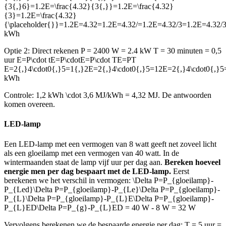
{3{,}6}=1.2E=\frac{4.32}{3{,}}=1.2E=\frac{4.32}
{3}=1.2E=\frac{4.32}
{\placeholder{}}=1.2E=4.32=1.2E=4.32/=1.2E=4.32/3=1.2E=4.32/3
kWh
Optie 2: Direct rekenen P = 2400 W = 2.4 kW T = 30 minuten = 0,5
uur
E=P\cdot tE=P\cdotE=P\cdot TE=PT
E=2{,}4\cdot0{,}5=1{,}2E=2{,}4\cdot0{,}5=12E=2{,}4\cdot0{,}5=
kWh
Controle: 1,2 kWh
\cdot
3,6 MJ/kWh = 4,32 MJ. De antwoorden
komen overeen.
LED-lamp
Een LED-lamp met een vermogen van 8 watt geeft net zoveel licht
als een gloeilamp met een vermogen van 40 watt. In de
wintermaanden staat de lamp vijf uur per dag aan.
Bereken hoeveel
energie men per dag bespaart met de LED-lamp.
Eerst
berekenen we het verschil in vermogen:
\Delta P=P_{gloeilamp}-
P_{Led}\Delta P=P_{gloeilamp}-P_{Le}\Delta P=P_{gloeilamp}-
P_{L}\Delta P=P_{gloeilamp}-P_{L}E\Delta P=P_{gloeilamp}-
P_{L}ED\Delta P=P_{g}-P_{L}ED
= 40 W - 8 W = 32 W
Vervolgens berekenen we de bespaarde energie per dag: T = 5 uur =