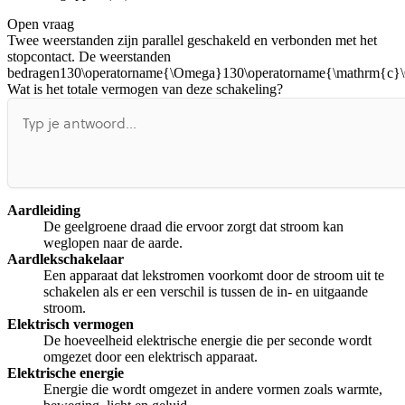
Open vraag
De uitleg gaat te langzaam
De uitleg gaat te snel
Twee weerstanden zijn parallel geschakeld en verbonden met het
Afspelen werkte niet
Iets anders
stopcontact. De weerstanden
bedragen
130\operatorname{\Omega}130\operatorname{\mathrm{
Wat is het totale vermogen van deze schakeling?
Aardleiding
De geelgroene draad die ervoor zorgt dat stroom kan
weglopen naar de aarde.
Aardlekschakelaar
Een apparaat dat lekstromen voorkomt door de stroom uit te
schakelen als er een verschil is tussen de in- en uitgaande
stroom.
Elektrisch vermogen
De hoeveelheid elektrische energie die per seconde wordt
omgezet door een elektrisch apparaat.
Elektrische energie
Energie die wordt omgezet in andere vormen zoals warmte,