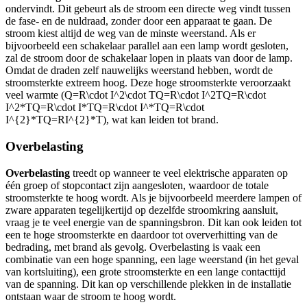
ondervindt. Dit gebeurt als de stroom een directe weg vindt tussen
de fase- en de nuldraad, zonder door een apparaat te gaan. De
stroom kiest altijd de weg van de minste weerstand. Als er
bijvoorbeeld een schakelaar parallel aan een lamp wordt gesloten,
zal de stroom door de schakelaar lopen in plaats van door de lamp.
Omdat de draden zelf nauwelijks weerstand hebben, wordt de
stroomsterkte extreem hoog. Deze hoge stroomsterkte veroorzaakt
veel warmte (
Q=R\cdot I^2\cdot TQ=R\cdot I^2TQ=R\cdot
I^2*TQ=R\cdot I*TQ=R\cdot I^*TQ=R\cdot
I^{2}*TQ=RI^{2}*T
), wat kan leiden tot brand.
Overbelasting
Overbelasting
treedt op wanneer te veel elektrische apparaten op
één groep of stopcontact zijn aangesloten, waardoor de totale
stroomsterkte te hoog wordt. Als je bijvoorbeeld meerdere lampen of
zware apparaten tegelijkertijd op dezelfde stroomkring aansluit,
vraag je te veel energie van de spanningsbron. Dit kan ook leiden tot
een te hoge stroomsterkte en daardoor tot oververhitting van de
bedrading, met brand als gevolg. Overbelasting is vaak een
combinatie van een hoge spanning, een lage weerstand (in het geval
van kortsluiting), een grote stroomsterkte en een lange contacttijd
van de spanning. Dit kan op verschillende plekken in de installatie
ontstaan waar de stroom te hoog wordt.