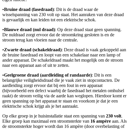
•
Bruine draad (fasedraad)
: Dit is de draad waar de
wisselspanning van 230 volt op staat. Het aanraken van deze draad
is gevaarlijk en kan leiden tot een elektrische schok.
•
Blauwe draad (nul draad)
: Op deze draad staat geen spanning.
De nuldraad zorgt ervoor dat de stroomkring gesloten is en de
stroom terug kan vloeien naar de centrale.
•
Zwarte draad (schakeldraad)
: Deze draad is vaak gekoppeld aan
de bruine fasedraad en loopt van een schakelaar naar een lamp of
ander apparaat. De schakeldraad maakt het mogelijk om de stroom
naar een apparaat aan of uit te zetten.
•
Geelgroene draad (aardleiding of randaarde)
: Dit is een
belangrijke veiligheidsdraad die je vaak ziet in stopcontacten. De
aardleiding zorgt ervoor dat bij een fout in een apparaat
(bijvoorbeeld een defect waarbij de fasedraad het metalen omhulsel
raakt) de stroom veilig via de aarde kan weglopen. Hierdoor komt er
geen spanning op het apparaat te staan en voorkom je dat je een
elektrische schok krijgt als je het aanraakt.
Op elke groep in je huisinstallatie staat een spanning van
230 volt
.
Elke groep kan maximaal een stroomsterkte van
16 ampère
aan. Als
de stroomsterkte hoger wordt dan 16 ampère (door overbelasting of