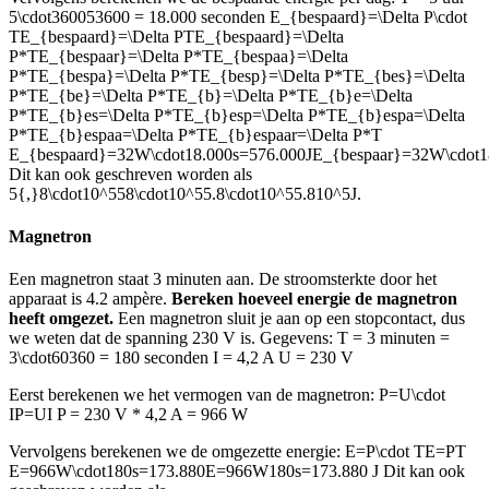
5\cdot360053600
= 18.000 seconden
E_{bespaard}=\Delta P\cdot
TE_{bespaard}=\Delta PTE_{bespaard}=\Delta
P*TE_{bespaar}=\Delta P*TE_{bespaa}=\Delta
P*TE_{bespa}=\Delta P*TE_{besp}=\Delta P*TE_{bes}=\Delta
P*TE_{be}=\Delta P*TE_{b}=\Delta P*TE_{b}e=\Delta
P*TE_{b}es=\Delta P*TE_{b}esp=\Delta P*TE_{b}espa=\Delta
P*TE_{b}espaa=\Delta P*TE_{b}espaar=\Delta P*T
E_{bespaard}=32W\cdot18.000s=576.000JE_{bespaar}=32W\cdot1
Dit kan ook geschreven worden als
5{,}8\cdot10^558\cdot10^55.8\cdot10^55.810^5
J.
Magnetron
Een magnetron staat 3 minuten aan. De stroomsterkte door het
apparaat is 4.2 ampère.
Bereken hoeveel energie de magnetron
heeft omgezet.
Een magnetron sluit je aan op een stopcontact, dus
we weten dat de spanning 230 V is. Gegevens: T = 3 minuten =
3\cdot60360
= 180 seconden I = 4,2 A U = 230 V
Eerst berekenen we het vermogen van de magnetron:
P=U\cdot
IP=UI
P = 230 V * 4,2 A = 966 W
Vervolgens berekenen we de omgezette energie:
E=P\cdot TE=PT
E=966W\cdot180s=173.880E=966W180s=173.880
J Dit kan ook