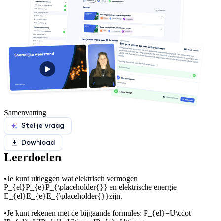
Samenvatting
Stel je vraag
Download
Leerdoelen
•
Je kunt uitleggen wat elektrisch vermogen
P_{el}P_{e}P_{\placeholder{}}
en elektrische energie
E_{el}E_{e}E_{\placeholder{}}
zijn.
•
Je kunt rekenen met de bijgaande formules:
P_{el}=U\cdot