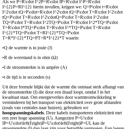
Als we
P=R\cdot I^2P=R\cdot IP=R\cdot I^P=R\cdot
I^{2}P=RI^{2}
hierin invullen, krijgen we:
Q=P\cdot t=R\cdot
I^2\cdot tQ=P\cdot=R\cdot I^2\cdot tQ=P\cdot T=R\cdot I^2\cdot
tQ=P\cdot T=R\cdot I^2\cdotQ=P\cdot T=R\cdot I^2\cdot
TQ=P\cdot T=R\cdot I^2TQ=P\cdot T=R\cdot I^2*TQ=P\cdot
T=R\cdot I*TQ=P\cdot T=R\cdot I^*TQ=P\cdot T=R\cdot
I^{2}*TQ=P\cdot T=RI^{2}*TQ=P\cdot
T=R*I^{2}*TQ=PT=R*I^{2}*T
waarin:
•
Q de warmte is in joule (J)
•
R de weerstand is in ohm (Ω)
•
I de stroomsterkte is in ampère (A)
•
t de tijd is in seconden (s)
Uit deze formule blijkt dat de warmte die ontstaat sterk afhangt van
de stroomsterkte (I) die door een draad loopt, omdat I in het
kwadraat staat. Om energieverlies door warmteontwikkeling te
verminderen bij het transport van elektriciteit over grote afstanden
(zoals van centrales naar huizen), gebruiken we
hoogspanningskabels
. Deze kabels transporteren elektriciteit met
een zeer hoge spanning (U). Aangezien
P=U\cdot
IP=U\cdot\left(I\right)P=U\cdot\left(I\right)P=UI
, kan de
stroomsterkte (I) dan laag zijn voor hetzelfde vermogen. Een lagere