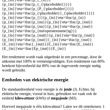
{p_{in}}\eta=\frac{p_{_{\placeholder{}}}}
{p_{in}}\eta=\frac{p_{P_{\placeholder{}}}}
{p_{in}}\eta=\frac{p_{\placeholder{}_{\placeholder{}}}}
{p_{in}}\eta=\frac{p_{}}{p_{in}}\eta=\frac{p_{n}}
{p_{in}}\eta=\frac{p_{nu}}{p_{in}}\eta=\frac{p_{nut}}
{p_{in}}\eta=\frac{p_{nu}}{p_{in}}\eta=\frac{p_{nut}}
{p_{in}}\eta=\frac{p_{nut\operatorname{tg}}}
{p_{in}}\eta=\frac{p_{nutt}}{p_{in}}\eta=\frac{p_{nut}}
{p_{in}}\eta=\frac{p_{nut}}{_{in}}\eta=\frac{p_{nut}}
{E_{in}}\eta=\frac{_{nut}}{E_{in}}\eta=\frac{E_{nut}}
{E_{in}}\eta=\frac{Ep_{nut}}{E_{in}}
Het rendement wordt vaak uitgedrukt in een percentage, door de
uitkomst met 100% te vermenigvuldigen. Een rendement van 80%
betekent bijvoorbeeld dat 80% van de ingevoerde energie nuttig
wordt gebruikt.
Eenheden van elektrische energie
De standaardeenheid voor energie is de
joule
(J). Echter, bij
elektrische energie, vooral in huis, gebruiken we vaak ook de
eenheid
kilowattuur
(kWh) of
megajoule
(MJ).
Hoeveel megajoule is één kilowattuur? Laten we dit omrekenen: 1