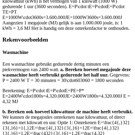
kilowattuur (kWh) is het vermogen van 1 kilowatt (1000 W)
gedurende 1 uur (3600 seconden).
E=P\cdot tE=P\cdotE=P\cdot
TE=PT
E=1000W\cdot3600s=3.600.000JE=1000W3600s=3.600.000J
Aangezien 1 megajoule (MJ) gelijk is aan 1.000.000 joule, is: 1
kWh = 3,6 MJ Het is handig om deze omrekenfactor te onthouden.
Rekenvoorbeelden
Wasmachine
Een wasmachine gebruikt gedurende dertig minuten een
piekvermogen van 2400 watt.
a. Bereken hoeveel megajoule deze
wasmachine heeft verbruikt gedurende het half uur.
Gegevens:
P = 2400 W T = 30 minuten =
30\cdot603060
= 1800 seconden
Berekening:
E=P\cdot tE=P\cdotE=PE=P*
E=2400W\cdot1800s=4.320.000JE=2400W1800s=4.320.000J
E =
4,32 MJ
b. Bereken ook hoeveel kilowattuur de machine heeft verbruikt.
We kunnen de megajoules omrekenen naar kilowattuur, of direct
rekenen met kilowatt en uur. Optie 1: Omrekenen
E=\frac{4{,}32}
{3{,}6}=1{,}2E=\frac{4{,}32}{3{,}6}=12E=\frac{4{,}32}
{3{,}6}=1.2E=\frac{432}{3{,}6}=1.2E=\frac{4.32}