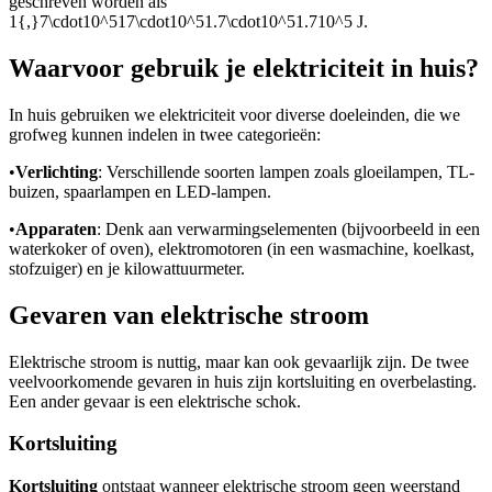
geschreven worden als
1{,}7\cdot10^517\cdot10^51.7\cdot10^51.710^5
J.
Waarvoor gebruik je elektriciteit in huis?
In huis gebruiken we elektriciteit voor diverse doeleinden, die we
grofweg kunnen indelen in twee categorieën:
•
Verlichting
: Verschillende soorten lampen zoals gloeilampen, TL-
buizen, spaarlampen en LED-lampen.
•
Apparaten
: Denk aan verwarmingselementen (bijvoorbeeld in een
waterkoker of oven), elektromotoren (in een wasmachine, koelkast,
stofzuiger) en je kilowattuurmeter.
Gevaren van elektrische stroom
Elektrische stroom is nuttig, maar kan ook gevaarlijk zijn. De twee
veelvoorkomende gevaren in huis zijn kortsluiting en overbelasting.
Een ander gevaar is een elektrische schok.
Kortsluiting
Kortsluiting
ontstaat wanneer elektrische stroom geen weerstand