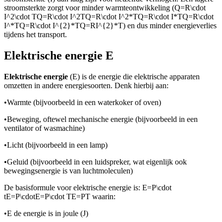
stroomsterkte zorgt voor minder warmteontwikkeling (
Q=R\cdot
I^2\cdot TQ=R\cdot I^2TQ=R\cdot I^2*TQ=R\cdot I*TQ=R\cdot
I^*TQ=R\cdot I^{2}*TQ=RI^{2}*T
) en dus minder energieverlies
tijdens het transport.
Elektrische energie E
Elektrische energie
(E) is de energie die elektrische apparaten
omzetten in andere energiesoorten. Denk hierbij aan:
•
Warmte (bijvoorbeeld in een waterkoker of oven)
•
Beweging, oftewel mechanische energie (bijvoorbeeld in een
ventilator of wasmachine)
•
Licht (bijvoorbeeld in een lamp)
•
Geluid (bijvoorbeeld in een luidspreker, wat eigenlijk ook
bewegingsenergie is van luchtmoleculen)
De basisformule voor elektrische energie is:
E=P\cdot
tE=P\cdotE=P\cdot TE=PT
waarin:
•
E de energie is in joule (J)