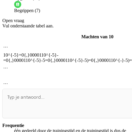
Informatie is onjuist
Er mist informatie
Begrippen (7)
De docent is te langdradig
Open vraag
De uitleg gaat te langzaam
De uitleg gaat te snel
Vul onderstaande tabel aan.
Afspelen werkte niet
Iets anders
Machten van 10
…
10^{-5}=0{,}0000110^{-5}-
=0{,}0000110^{-5}-5=0{,}0000110^{-5}-5)=0{,}0000110^{-}-5)
…
…
Frequentie
één gedeeld door de trainingstijd en de trainingstijd is dus de