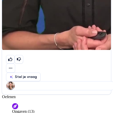
Stel je vraag
Oefenen
Help ons de video te verbeteren
De audio is slecht
De uitleg is onduidelijk
Opgaven (13)