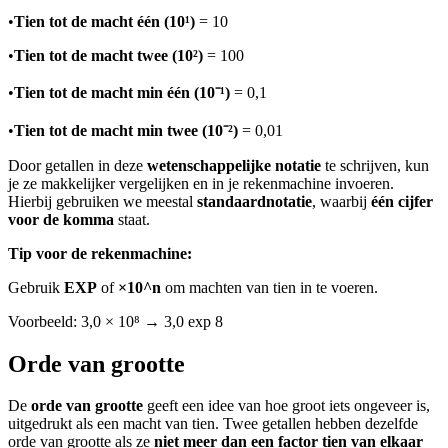
•
Tien tot de macht één (10¹)
= 10
•
Tien tot de macht twee (10²)
= 100
•
Tien tot de macht min één (10⁻¹)
= 0,1
•
Tien tot de macht min twee (10⁻²)
= 0,01
Door getallen in deze
wetenschappelijke notatie
te schrijven, kun
je ze makkelijker vergelijken en in je rekenmachine invoeren.
Hierbij gebruiken we meestal
standaardnotatie
, waarbij
één cijfer
voor de komma
staat.
Tip voor de rekenmachine:
Gebruik
EXP
of
×10^n
om machten van tien in te voeren.
Voorbeeld: 3,0 × 10⁸ → 3,0 exp 8
Orde van grootte
De
orde van grootte
geeft een idee van hoe groot iets ongeveer is,
uitgedrukt als een macht van tien. Twee getallen hebben dezelfde
orde van grootte als ze
niet meer dan een factor tien van elkaar