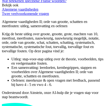
Wat betekenen specifieke Franse woorden?
Bekijk ook
Algemene vaardigheden
Twee veelvoorkomende vragen
Algemene vaardigheden II; orde van grootte, schattten en
meetfouten
: uitleg, samenvatting en oefenen
Krijg de beste uitleg over groote, grootte, grote, machten van 10,
meetfout, meetfouten, nauwkeurig, nauwkeurig mogelijk, notatie,
orde, orde van grootte, schat, schatten, schatting, systematisch,
systematische, systematische fout, toevallig, toevallige fout en
toevallige fouten.
Op deze pagina vind je:
Uitleg: stap-voor-stap uitleg over de theorie, voorbeelden, tips
en veelgemaakte fouten.
Een samenvatting: leerdoelen, kernbegrippen, stappen en
voorbeelden over
Algemene vaardigheden II; orde van
grootte, schattten en meetfouten
.
Oefenen: meerkeuze & open vragen met feedback, passend
bij
havo 4 - 5 en vwo 4 - 6
.
Ondersteund door Ainstein, onze AI-hulp die je vragen stap voor
stap beantwoordt.