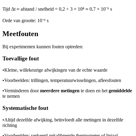
Tijd Δt ≈ afstand / snelheid = 0,2 ÷ 3 × 10⁸ ≈ 0,7 × 10⁻⁹ s
Orde van grootte: 10⁻⁹ s
Meetfouten
Bij experimenten kunnen fouten optreden:
Toevallige fout
•
Kleine, willekeurige afwijkingen van de echte waarde
•
Voorbeelden: trillingen, temperatuurwisselingen, afleesfouten
•
Verminderen door
meerdere metingen
te doen en het
gemiddelde
te nemen
Systematische fout
•
Altijd dezelfde afwijking, beïnvloedt alle metingen in dezelfde
richting
•
Voorbeelden: verkeerd gekalibreerde thermometer of liniaal