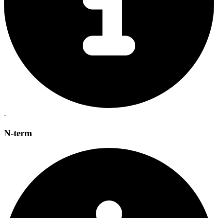
-
N-term