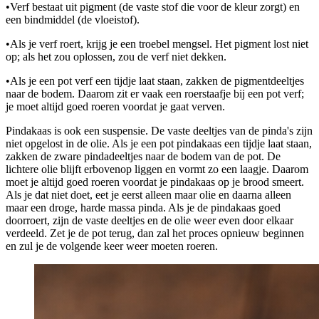
•
Verf bestaat uit pigment (de vaste stof die voor de kleur zorgt) en
een bindmiddel (de vloeistof).
•
Als je verf roert, krijg je een troebel mengsel. Het pigment lost niet
op; als het zou oplossen, zou de verf niet dekken.
•
Als je een pot verf een tijdje laat staan, zakken de pigmentdeeltjes
naar de bodem. Daarom zit er vaak een roerstaafje bij een pot verf;
je moet altijd goed roeren voordat je gaat verven.
Pindakaas is ook een suspensie. De vaste deeltjes van de pinda's zijn
niet opgelost in de olie. Als je een pot pindakaas een tijdje laat staan,
zakken de zware pindadeeltjes naar de bodem van de pot. De
lichtere olie blijft erbovenop liggen en vormt zo een laagje. Daarom
moet je altijd goed roeren voordat je pindakaas op je brood smeert.
Als je dat niet doet, eet je eerst alleen maar olie en daarna alleen
maar een droge, harde massa pinda. Als je de pindakaas goed
doorroert, zijn de vaste deeltjes en de olie weer even door elkaar
verdeeld. Zet je de pot terug, dan zal het proces opnieuw beginnen
en zul je de volgende keer weer moeten roeren.