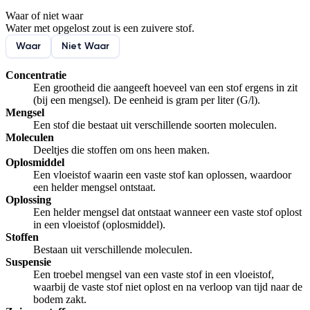
Waar of niet waar
De uitleg gaat te langzaam
De uitleg gaat te snel
Water met opgelost zout is een zuivere stof.
Afspelen werkte niet
Iets anders
Waar
Niet Waar
Concentratie
Een grootheid die aangeeft hoeveel van een stof ergens in zit
(bij een mengsel). De eenheid is gram per liter (G/l).
Mengsel
Een stof die bestaat uit verschillende soorten moleculen.
Moleculen
Deeltjes die stoffen om ons heen maken.
Oplosmiddel
Een vloeistof waarin een vaste stof kan oplossen, waardoor
een helder mengsel ontstaat.
Oplossing
Een helder mengsel dat ontstaat wanneer een vaste stof oplost
in een vloeistof (oplosmiddel).
Stoffen
Bestaan uit verschillende moleculen.
Suspensie
Een troebel mengsel van een vaste stof in een vloeistof,
waarbij de vaste stof niet oplost en na verloop van tijd naar de
bodem zakt.