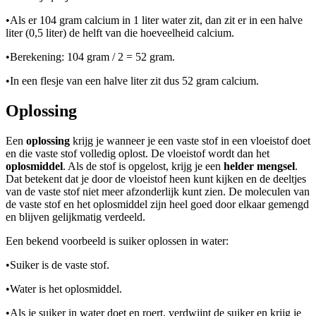
•
Als er 104 gram calcium in 1 liter water zit, dan zit er in een halve
liter (0,5 liter) de helft van die hoeveelheid calcium.
•
Berekening: 104 gram / 2 = 52 gram.
•
In een flesje van een halve liter zit dus 52 gram calcium.
Oplossing
Een
oplossing
krijg je wanneer je een vaste stof in een vloeistof doet
en die vaste stof volledig oplost. De vloeistof wordt dan het
oplosmiddel
. Als de stof is opgelost, krijg je een
helder mengsel
.
Dat betekent dat je door de vloeistof heen kunt kijken en de deeltjes
van de vaste stof niet meer afzonderlijk kunt zien. De moleculen van
de vaste stof en het oplosmiddel zijn heel goed door elkaar gemengd
en blijven gelijkmatig verdeeld.
Een bekend voorbeeld is suiker oplossen in water:
•
Suiker is de vaste stof.
•
Water is het oplosmiddel.
•
Als je suiker in water doet en roert, verdwijnt de suiker en krijg je