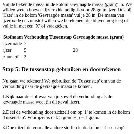
Vul de bekende massa in de kolom 'Gevraagde massa (gram)' in. We
wilden weten hoeveel ijzeroxide nodig is voor 28 gram ijzer. Dus bij
'IJzer' in de kolom 'Gevraagde massa' vul je 28 in. De massa van
ijzeroxide en zuurstof willen we berekenen; die blijven nog leeg of
vul je in met een 'X' of vraagteken.
Stofnaam
Verhouding
Tussenstap
Gevraagde massa (gram)
ijzeroxide
7
ijzer
5
28
zuurstof
2
Stap 5: De tussenstap gebruiken en doorrekenen
Nu gaan we rekenen! We gebruiken de 'Tussenstap' om van de
verhouding naar de gevraagde massa te komen.
1.
Kijk naar de stof waarvan je zowel de verhouding als de
gevraagde massa weet (in dit geval ijzer).
2.
Deel de verhouding door zichzelf om op '1' te komen in de kolom
'Tussenstap'. Voor ijzer is dat: 5 gram ÷ 5 = 1 gram.
3.
Doe ditzelfde voor alle andere stoffen in de kolom 'Tussenstap':