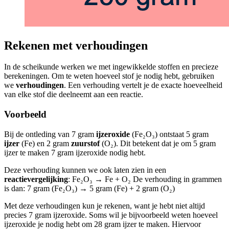
Rekenen met verhoudingen
In de scheikunde werken we met ingewikkelde stoffen en precieze
berekeningen. Om te weten hoeveel stof je nodig hebt, gebruiken
we
verhoudingen
. Een verhouding vertelt je de exacte hoeveelheid
van elke stof die deelneemt aan een reactie.
Voorbeeld
Bij de ontleding van 7 gram
ijzeroxide
(Fe₂O₃) ontstaat 5 gram
ijzer
(Fe) en 2 gram
zuurstof
(O₂). Dit betekent dat je om 5 gram
ijzer te maken 7 gram ijzeroxide nodig hebt.
Deze verhouding kunnen we ook laten zien in een
reactievergelijking
: Fe₂O₃ → Fe + O₂ De verhouding in grammen
is dan: 7 gram (Fe₂O₃) → 5 gram (Fe) + 2 gram (O₂)
Met deze verhoudingen kun je rekenen, want je hebt niet altijd
precies 7 gram ijzeroxide. Soms wil je bijvoorbeeld weten hoeveel
ijzeroxide je nodig hebt om 28 gram ijzer te maken. Hiervoor