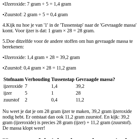
•
IJzeroxide: 7 gram ÷ 5 = 1,4 gram
•
Zuurstof: 2 gram ÷ 5 = 0,4 gram
4.
Kijk nu hoe je van '1' in de 'Tussenstap' naar de 'Gevraagde massa'
komt. Voor ijzer is dat: 1 gram × 28 = 28 gram.
5.
Doe ditzelfde voor de andere stoffen om hun gevraagde massa te
berekenen:
•
IJzeroxide: 1,4 gram × 28 = 39,2 gram
•
Zuurstof: 0,4 gram × 28 = 11,2 gram
Stofnaam
Verhouding
Tussenstap
Gevraagde massa?
ijzeroxide
7
1,4
39,2
ijzer
5
1
28
zuurstof
2
0,4
11,2
Nu weet je dat je om 28 gram ijzer te maken, 39,2 gram ijzeroxide
nodig hebt. Er ontstaat dan ook 11,2 gram zuurstof. En kijk: 39,2
gram (ijzeroxide) is precies 28 gram (ijzer) + 11,2 gram (zuurstof).
De massa klopt weer!