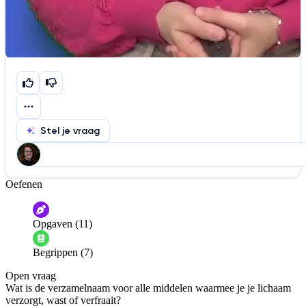
Stel je vraag
Oefenen
Help ons de video te verbeteren
De audio is slecht
De uitleg is onduidelijk
Opgaven (11)
Informatie is onjuist
Er mist informatie
Begrippen (7)
De docent is te langdradig
Open vraag
De uitleg gaat te langzaam
De uitleg gaat te snel
Wat is de verzamelnaam voor alle middelen waarmee je je lichaam
Afspelen werkte niet
Iets anders
verzorgt, wast of verfraait?