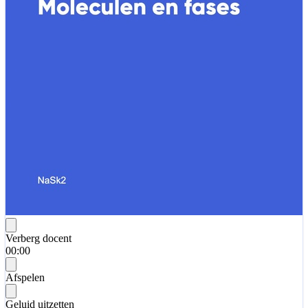
Verberg docent
00:00
Afspelen
Geluid uitzetten