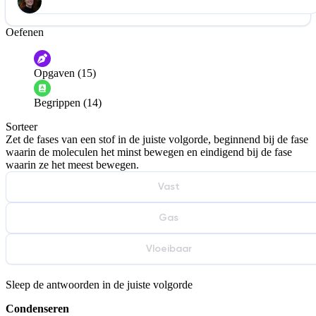
Oefenen
Help ons de video te verbeteren
De audio is slecht
De uitleg is onduidelijk
Opgaven (15)
Informatie is onjuist
Er mist informatie
Begrippen (14)
De docent is te langdradig
Sorteer
De uitleg gaat te langzaam
De uitleg gaat te snel
Zet de fases van een stof in de juiste volgorde, beginnend bij de fase
Afspelen werkte niet
Iets anders
waarin de moleculen het minst bewegen en eindigend bij de fase
waarin ze het meest bewegen.
Vast
Gas
Vloeibaar
Sleep de antwoorden in de juiste volgorde
Condenseren