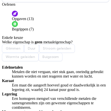
Oefenen
Help ons de video te verbeteren
De audio is slecht
De uitleg is onduidelijk
Opgaven (13)
Informatie is onjuist
Er mist informatie
Begrippen (7)
De docent is te langdradig
Enkele keuze
De uitleg gaat te langzaam
De uitleg gaat te snel
Welke eigenschap is
geen
metaaleigenschap?
Afspelen werkte niet
Iets anders
Glimmen
Duur
Stroom geleiden
Warmte geleiden
Buigzaam
Edelmetalen
Metalen die niet vergaan, niet stuk gaan, oneindig gebruikt
kunnen worden en niet reageren met water en lucht.
Karaat
Een maat die aangeeft hoeveel goud er daadwerkelijk in een
legering zit, waarbij 24 karaat puur goud is.
Legering
Een homogeen mengsel van verschillende metalen die
samengesmolten zijn om gewenste eigenschappen te
combineren.