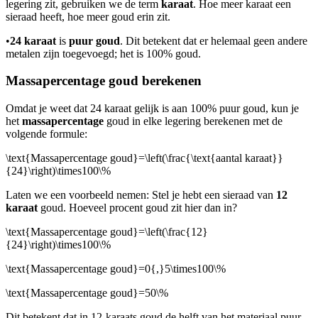
legering zit, gebruiken we de term
karaat
. Hoe meer karaat een
sieraad heeft, hoe meer goud erin zit.
•
24 karaat
is
puur goud
. Dit betekent dat er helemaal geen andere
metalen zijn toegevoegd; het is 100% goud.
Massapercentage goud berekenen
Omdat je weet dat 24 karaat gelijk is aan 100% puur goud, kun je
het
massapercentage
goud in elke legering berekenen met de
volgende formule:
\text{Massapercentage goud}=\left(\frac{\text{aantal karaat}}
{24}\right)\times100\%
Laten we een voorbeeld nemen: Stel je hebt een sieraad van
12
karaat
goud. Hoeveel procent goud zit hier dan in?
\text{Massapercentage goud}=\left(\frac{12}
{24}\right)\times100\%
\text{Massapercentage goud}=0{,}5\times100\%
\text{Massapercentage goud}=50\%
Dit betekent dat in 12-karaats goud de helft van het materiaal puur