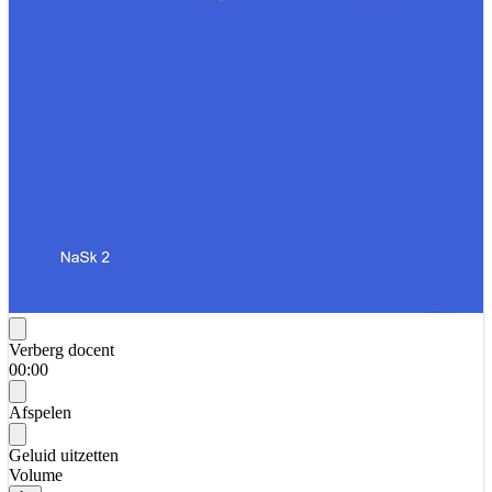
Verberg docent
00:00
Afspelen
Geluid uitzetten
Volume