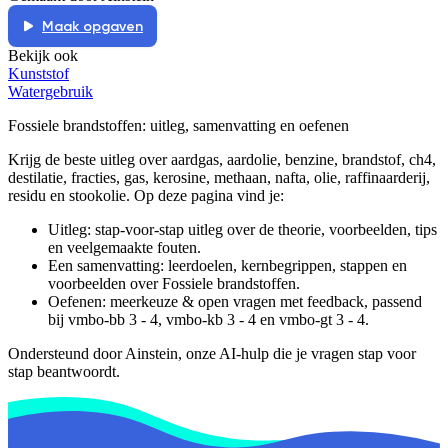
Maak opgaven
Bekijk ook
Kunststof
Watergebruik
Fossiele brandstoffen
: uitleg, samenvatting en oefenen
Krijg de beste uitleg over aardgas, aardolie, benzine, brandstof, ch4,
destilatie, fracties, gas, kerosine, methaan, nafta, olie, raffinaarderij,
residu en stookolie.
Op deze pagina vind je:
Uitleg: stap-voor-stap uitleg over de theorie, voorbeelden, tips
en veelgemaakte fouten.
Een samenvatting: leerdoelen, kernbegrippen, stappen en
voorbeelden over
Fossiele brandstoffen
.
Oefenen: meerkeuze & open vragen met feedback, passend
bij
vmbo-bb 3 - 4, vmbo-kb 3 - 4 en vmbo-gt 3 - 4
.
Ondersteund door Ainstein, onze AI-hulp die je vragen stap voor
stap beantwoordt.