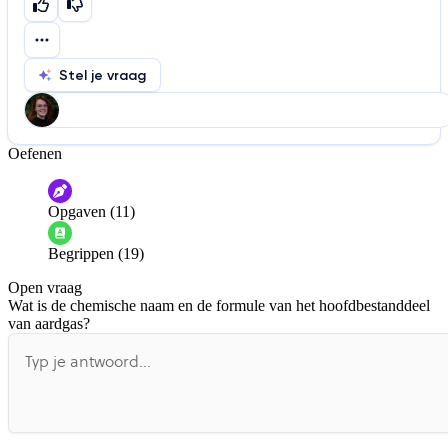
Stel je vraag
Oefenen
Help ons de video te verbeteren
De audio is slecht
De uitleg is onduidelijk
Opgaven (11)
Informatie is onjuist
Er mist informatie
Begrippen (19)
De docent is te langdradig
Open vraag
De uitleg gaat te langzaam
De uitleg gaat te snel
Wat is de chemische naam en de formule van het hoofdbestanddeel
Afspelen werkte niet
Iets anders
van aardgas?