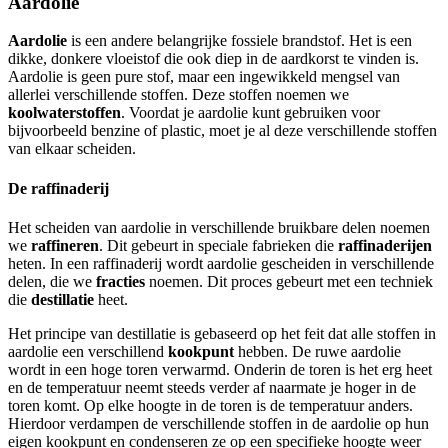
Aardolie
Aardolie
is een andere belangrijke fossiele brandstof. Het is een
dikke, donkere vloeistof die ook diep in de aardkorst te vinden is.
Aardolie is geen pure stof, maar een ingewikkeld mengsel van
allerlei verschillende stoffen. Deze stoffen noemen we
koolwaterstoffen
. Voordat je aardolie kunt gebruiken voor
bijvoorbeeld benzine of plastic, moet je al deze verschillende stoffen
van elkaar scheiden.
De raffinaderij
Het scheiden van aardolie in verschillende bruikbare delen noemen
we
raffineren
. Dit gebeurt in speciale fabrieken die
raffinaderijen
heten. In een raffinaderij wordt aardolie gescheiden in verschillende
delen, die we
fracties
noemen. Dit proces gebeurt met een techniek
die
destillatie
heet.
Het principe van destillatie is gebaseerd op het feit dat alle stoffen in
aardolie een verschillend
kookpunt
hebben. De ruwe aardolie
wordt in een hoge toren verwarmd. Onderin de toren is het erg heet
en de temperatuur neemt steeds verder af naarmate je hoger in de
toren komt. Op elke hoogte in de toren is de temperatuur anders.
Hierdoor verdampen de verschillende stoffen in de aardolie op hun
eigen kookpunt en condenseren ze op een specifieke hoogte weer