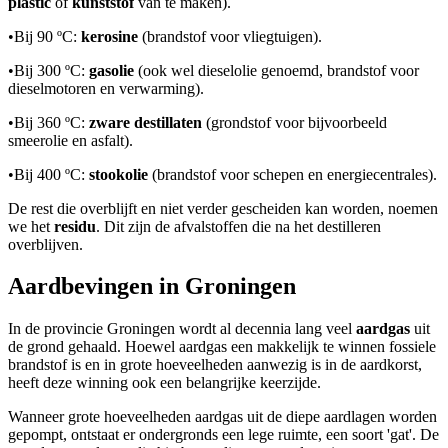
plastic
of
kunststof
van te maken).
•
Bij 90 ºC:
kerosine
(brandstof voor vliegtuigen).
•
Bij 300 ºC:
gasolie
(ook wel dieselolie genoemd, brandstof voor
dieselmotoren en verwarming).
•
Bij 360 ºC:
zware destillaten
(grondstof voor bijvoorbeeld
smeerolie en asfalt).
•
Bij 400 ºC:
stookolie
(brandstof voor schepen en energiecentrales).
De rest die overblijft en niet verder gescheiden kan worden, noemen
we het
residu
. Dit zijn de afvalstoffen die na het destilleren
overblijven.
Aardbevingen in Groningen
In de provincie Groningen wordt al decennia lang veel
aardgas
uit
de grond gehaald. Hoewel aardgas een makkelijk te winnen fossiele
brandstof is en in grote hoeveelheden aanwezig is in de aardkorst,
heeft deze winning ook een belangrijke keerzijde.
Wanneer grote hoeveelheden aardgas uit de diepe aardlagen worden
gepompt, ontstaat er ondergronds een lege ruimte, een soort 'gat'. De